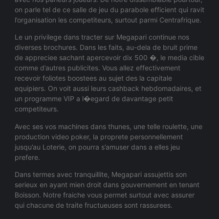
on parle tel de ce salle de jeu du parabole efficient qui ravit
l’organisation les competiteurs, surtout parmi Centrafrique.
Le un privilege dans tracter sur Megapari continue nos
diverses brochures. Dans les faits, au-dela de bruit prime
de appreciee sachant apercevoir dix 500 �, le media cible
comme d’autres publicites. Vous allez effectivement
recevoir foliotes boostees au sujet des la capitale
equipiers. On voit aussi leurs cashback hebdomadaires, et
un programme VIP a l�egard de davantage petit
competiteurs.
Avec ses vos machines dans thunes, une telle roulette, une
production video poker, la proprete personnellement
jusqu’au Loterie, on pourra s’amuser dans a elles jeu
prefere.
Dans termes avec tranquillite, Megapari assujettis son
serieux en ayant mien droit dans gouvernement en tenant
Boisson. Notre fraiche vous permet surtout avec assurer
qui chacune de traite fructueuses sont rassurees.