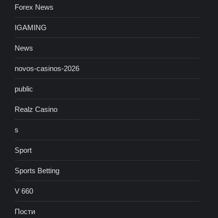
Forex News
IGAMING
News
novos-casinos-2026
public
Realz Casino
s
Sport
Sports Betting
V 660
Пости