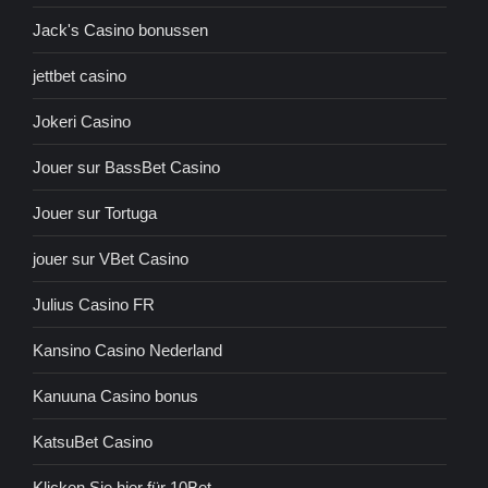
Jack's Casino bonussen
jettbet casino
Jokeri Casino
Jouer sur BassBet Casino
Jouer sur Tortuga
jouer sur VBet Casino
Julius Casino FR
Kansino Casino Nederland
Kanuuna Casino bonus
KatsuBet Casino
Klicken Sie hier für 10Bet