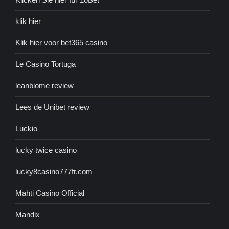
klik hier
Klik hier voor bet365 casino
Le Casino Tortuga
leanbiome review
Lees de Unibet review
Luckio
lucky twice casino
lucky8casino777fr.com
Mahti Casino Official
Mandix