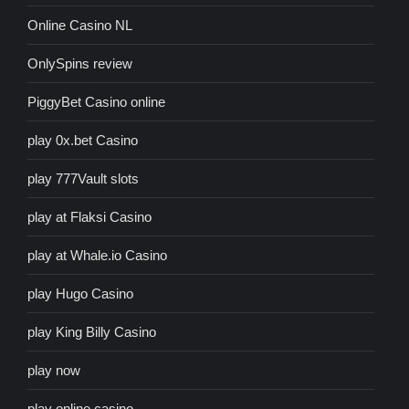
Online Casino NL
OnlySpins review
PiggyBet Casino online
play 0x.bet Casino
play 777Vault slots
play at Flaksi Casino
play at Whale.io Casino
play Hugo Casino
play King Billy Casino
play now
play online casino