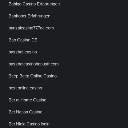
Bahigo Casino Erfahrungen
Bankobet Erfahrungen
banzaicasino777de.com
Bao Casino DE
bassbet casino
bassbetcasinobonusfr.com
Beep Beep Online Casino
best online casino
Bet at Home Casino
Bet Nation Casino
Bet Ninja Casino login