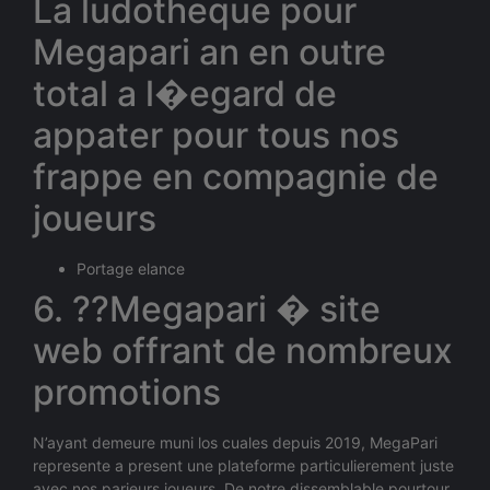
La ludotheque pour
Megapari an en outre
total a l�egard de
appater pour tous nos
frappe en compagnie de
joueurs
Portage elance
6. ??Megapari � site
web offrant de nombreux
promotions
N’ayant demeure muni los cuales depuis 2019, MegaPari
represente a present une plateforme particulierement juste
avec nos parieurs joueurs. De notre dissemblable pourtour,