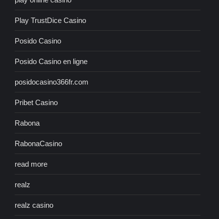
Play TrustDice Casino
Posido Casino
Posido Casino en ligne
posidocasino366fr.com
Pribet Casino
Rabona
RabonaCasino
read more
realz
realz casino