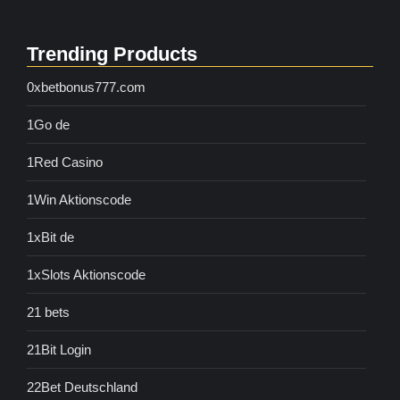
Trending Products
0xbetbonus777.com
1Go de
1Red Casino
1Win Aktionscode
1xBit de
1xSlots Aktionscode
21 bets
21Bit Login
22Bet Deutschland