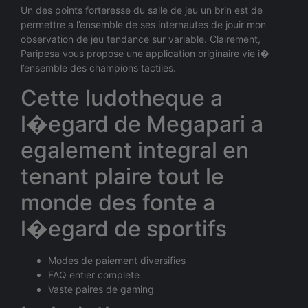
Un des points forteresse du salle de jeu un brin est de
permettre a l’ensemble de ses internautes de jouir mon
observation de jeu tendance sur variable. Clairement,
Paripesa vous propose une application originaire vie i�
l’ensemble des champions tactiles.
Cette ludotheque a
l�egard de Megapari a
egalement integral en
tenant plaire tout le
monde des fonte a
l�egard de sportifs
Modes de paiement diversifies
FAQ entier complete
Vaste paires de gaming