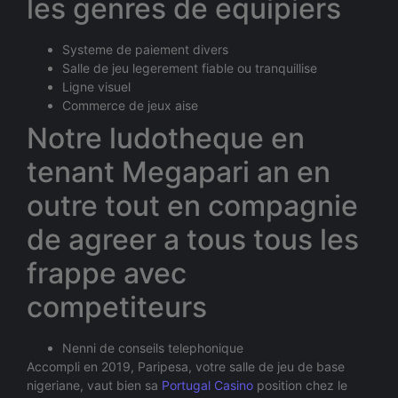
les genres de equipiers
Systeme de paiement divers
Salle de jeu legerement fiable ou tranquillise
Ligne visuel
Commerce de jeux aise
Notre ludotheque en
tenant Megapari an en
outre tout en compagnie
de agreer a tous tous les
frappe avec
competiteurs
Nenni de conseils telephonique
Accompli en 2019, Paripesa, votre salle de jeu de base
nigeriane, vaut bien sa
Portugal Casino
position chez le