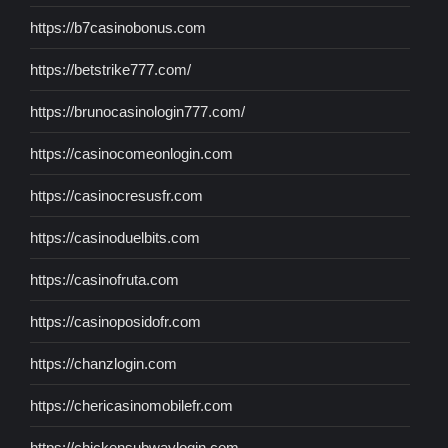
https://b7casinobonus.com
https://betstrike777.com/
https://brunocasinologin777.com/
https://casinocomeonlogin.com
https://casinocresusfr.com
https://casinoduelbits.com
https://casinofruta.com
https://casinoposidofr.com
https://chanzlogin.com
https://chericasinomobilefr.com
https://chickensubwaylogin.com