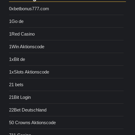
0xbetbonus777.com
1Go de
1Red Casino
1Win Aktionscode
1xBit de
1xSlots Aktionscode
21 bets
21Bit Login
22Bet Deutschland
50 Crowns Aktionscode