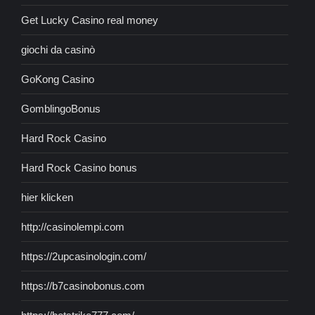
Get Lucky Casino real money
giochi da casinò
GoKong Casino
GomblingoBonus
Hard Rock Casino
Hard Rock Casino bonus
hier klicken
http://casinolempi.com
https://2upcasinologin.com/
https://b7casinobonus.com