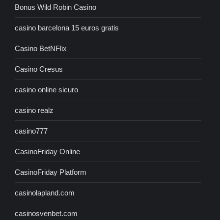
Bonus Wild Robin Casino
casino barcelona 15 euros gratis
Casino BetNFlix
Casino Cresus
casino online sicuro
casino realz
casino777
CasinoFriday Online
CasinoFriday Platform
casinolapland.com
casinosvenbet.com