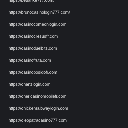
https://betstrike777.com/
https://brunocasinologin777.com/
https://casinocomeonlogin.com
https://casinocresusfr.com
https://casinoduelbits.com
https://casinofruta.com
https://casinoposidofr.com
https://chanzlogin.com
https://chericasinomobilefr.com
https://chickensubwaylogin.com
https://cleopatracasino777.com