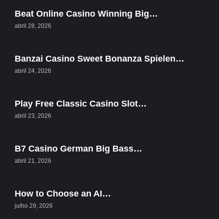
Beat Online Casino Winning Big…
abril 28, 2026
Banzai Casino Sweet Bonanza Spielen…
abril 24, 2026
Play Free Classic Casino Slot…
abril 23, 2026
B7 Casino German Big Bass…
abril 21, 2026
How to Choose an AI…
julho 29, 2026