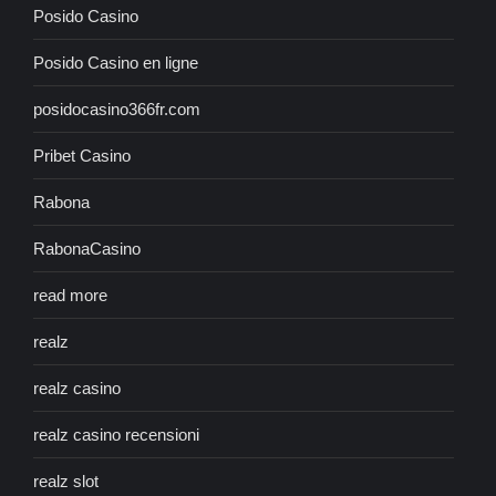
Posido Casino
Posido Casino en ligne
posidocasino366fr.com
Pribet Casino
Rabona
RabonaCasino
read more
realz
realz casino
realz casino recensioni
realz slot