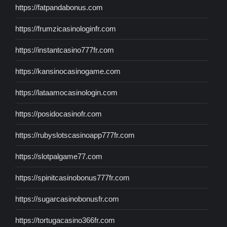
https://fatpandabonus.com
https://frumzicasinologinfr.com
https://instantcasino777fr.com
https://kansinocasinogame.com
https://lataamocasinologin.com
https://posidocasinofr.com
https://rubyslotscasinoapp777fr.com
https://slotpalgame77.com
https://spinitcasinobonus777fr.com
https://sugarcasinobonusfr.com
https://tortugacasino366fr.com