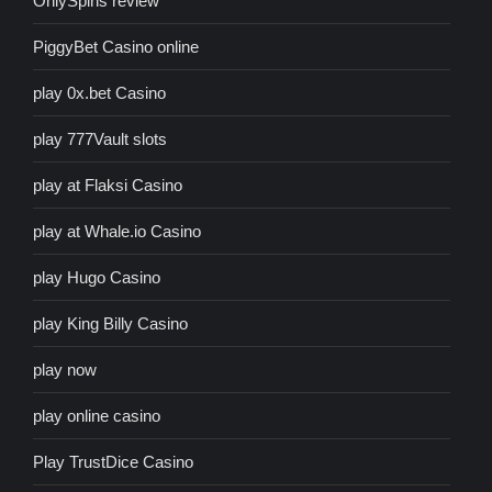
OnlySpins review
PiggyBet Casino online
play 0x.bet Casino
play 777Vault slots
play at Flaksi Casino
play at Whale.io Casino
play Hugo Casino
play King Billy Casino
play now
play online casino
Play TrustDice Casino