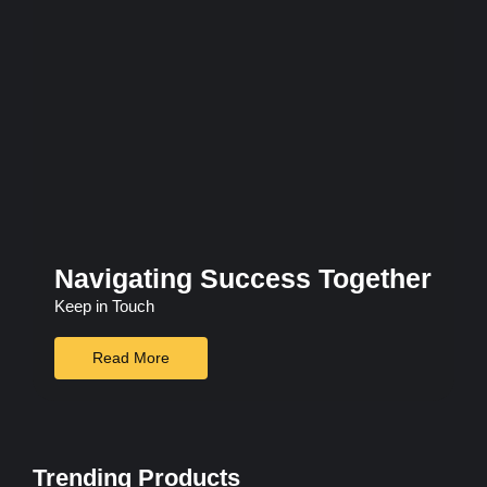
Navigating Success Together
Keep in Touch
Read More
Trending Products