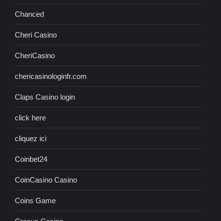
Chanced
Cheri Casino
CheriCasino
chericasinologinfr.com
Claps Casino login
click here
cliquez ici
Coinbet24
CoinCasino Casino
Coins Game