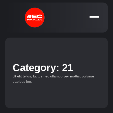
Category:
21
Ut elit tellus, luctus nec ullamcorper mattis, pulvinar
dapibus leo.