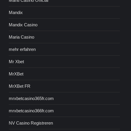
Mahti Casino Official
Mandix
Mandix Casino
Maria Casino
mehr erfahren
Mr Xbet
MrXBet
MrXBet FR
mrxbetcasino365fr.com
mrxbetcasino366fr.com
NV Casino Registreren