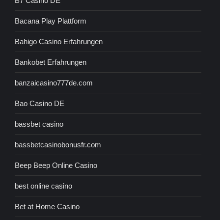
B7 Casino DE
Bacana Play Plattform
Bahigo Casino Erfahrungen
Bankobet Erfahrungen
banzaicasino777de.com
Bao Casino DE
bassbet casino
bassbetcasinobonusfr.com
Beep Beep Online Casino
best online casino
Bet at Home Casino