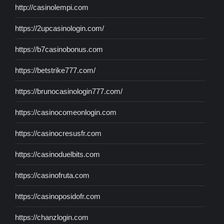
http://casinolempi.com
https://2upcasinologin.com/
https://b7casinobonus.com
https://betstrike777.com/
https://brunocasinologin777.com/
https://casinocomeonlogin.com
https://casinocresusfr.com
https://casinoduelbits.com
https://casinofruta.com
https://casinoposidofr.com
https://chanzlogin.com