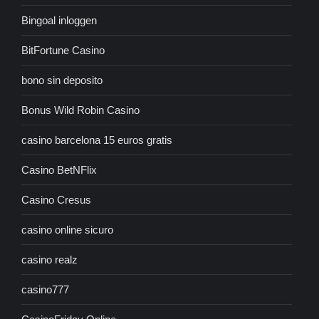
Bingoal inloggen
BitFortune Casino
bono sin deposito
Bonus Wild Robin Casino
casino barcelona 15 euros gratis
Casino BetNFlix
Casino Cresus
casino online sicuro
casino realz
casino777