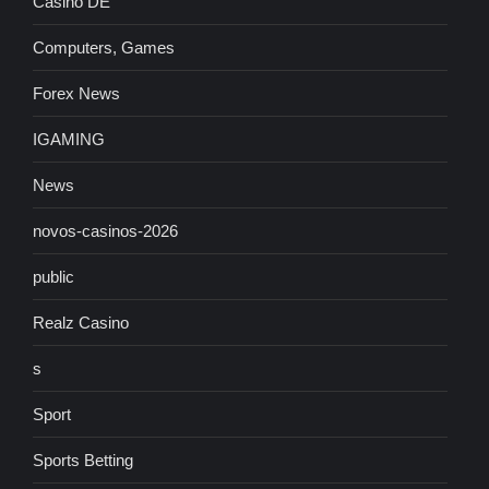
Casino DE
Computers, Games
Forex News
IGAMING
News
novos-casinos-2026
public
Realz Casino
s
Sport
Sports Betting