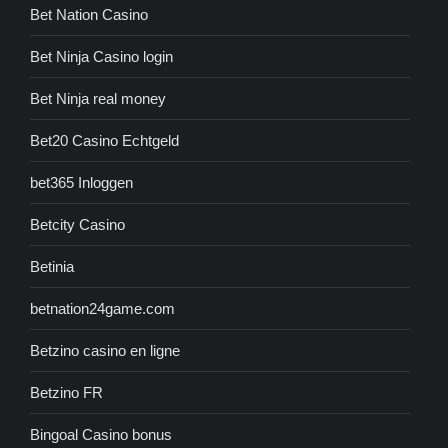
Bet Nation Casino
Bet Ninja Casino login
Bet Ninja real money
Bet20 Casino Echtgeld
bet365 Inloggen
Betcity Casino
Betinia
betnation24game.com
Betzino casino en ligne
Betzino FR
Bingoal Casino bonus