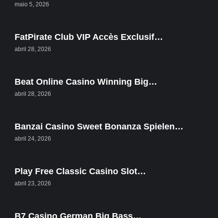
maio 5, 2026
FatPirate Club VIP Accès Exclusif…
abril 28, 2026
Beat Online Casino Winning Big…
abril 28, 2026
Banzai Casino Sweet Bonanza Spielen…
abril 24, 2026
Play Free Classic Casino Slot…
abril 23, 2026
B7 Casino German Big Bass…