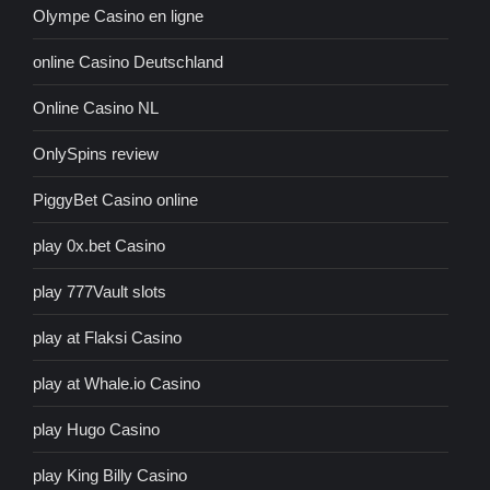
Olympe Casino en ligne
online Casino Deutschland
Online Casino NL
OnlySpins review
PiggyBet Casino online
play 0x.bet Casino
play 777Vault slots
play at Flaksi Casino
play at Whale.io Casino
play Hugo Casino
play King Billy Casino