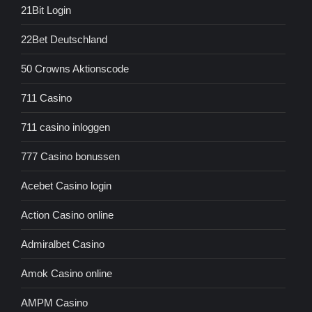
21Bit Login
22Bet Deutschland
50 Crowns Aktionscode
711 Casino
711 casino inloggen
777 Casino bonussen
Acebet Casino login
Action Casino online
Admiralbet Casino
Amok Casino online
AMPM Casino