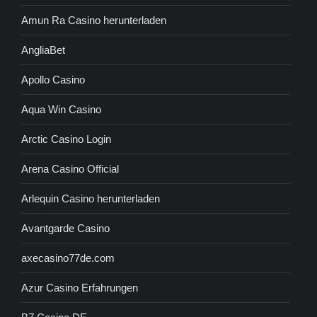
Amun Ra Casino herunterladen
AngliaBet
Apollo Casino
Aqua Win Casino
Arctic Casino Login
Arena Casino Official
Arlequin Casino herunterladen
Avantgarde Casino
axecasino77de.com
Azur Casino Erfahrungen