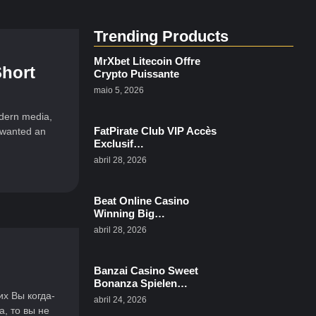
Trending Products
MrXbet Litecoin Offre
hort
Crypto Puissante
maio 5, 2026
odern media,
FatPirate Club VIP Accès
m wanted an
Exclusif…
abril 28, 2026
Beat Online Casino
Winning Big…
abril 28, 2026
Banzai Casino Sweet
Bonanza Spielen…
их Вы когда-
abril 24, 2026
а, то вы не