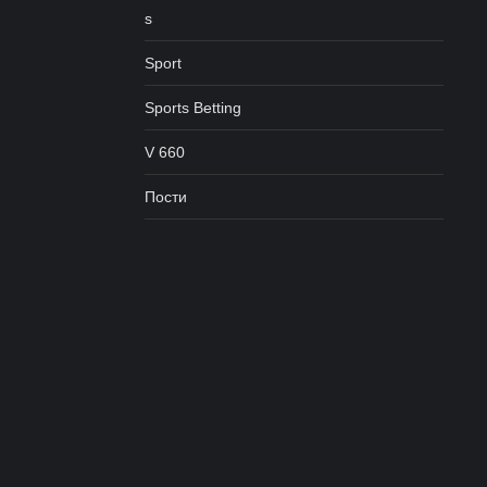
s
Sport
Sports Betting
V 660
Пости