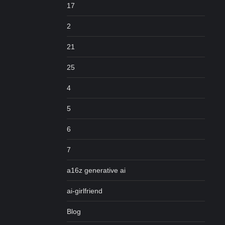
17
2
21
25
4
5
6
7
a16z generative ai
ai-girlfriend
Blog