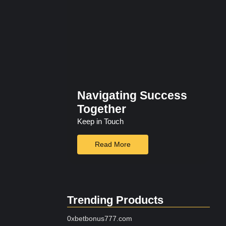
Navigating Success
Together
Keep in Touch
Read More
Trending Products
0xbetbonus777.com