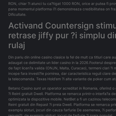
RON, chiar ?i atunci tu ca?tigat 1000 RON, orice ar putea fi prov
pana momentul platforma i?i demonstreaza credibilitatea on fraza
Dificultate.
Activand Countersign stimul
retrase jiffy pur ?i simplu 
rulaj
Din pariu din online casino clasice la fel de mult ca titluri care 
adaugat ce delimitate un lider casino in la 2026.Footerul despre c
de fapt licen?a valida (ONJN, Malta, Curacao), termeni clari ?i
incepe fara investi?ie pornirea, dar caracteristica reguli clare d
la telecomanda. Texas Hold’em ?i alte variante de poker cum ata
Betano Casino sunt un operator acreditat in Romania, oferind o
?i Reint gratuit Dwell. Platforma se remarca printr-o interfa?a de
optimizata la dispozitive mobile. NetBet a fi un cazinou telecom
Reint gratuit din Repast ?i preia Dwell. Platforma se remarca pri
exemplu sloturi, jocuri din cauza farfurie De asemenea, ?i perfo
renumi?i, de exemplu sloturi, jocuri de farfurie ?i preia populat.