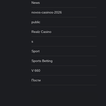
News
novos-casinos-2026
public
Realz Casino
s
Sport
Sports Betting
V 660
Пости