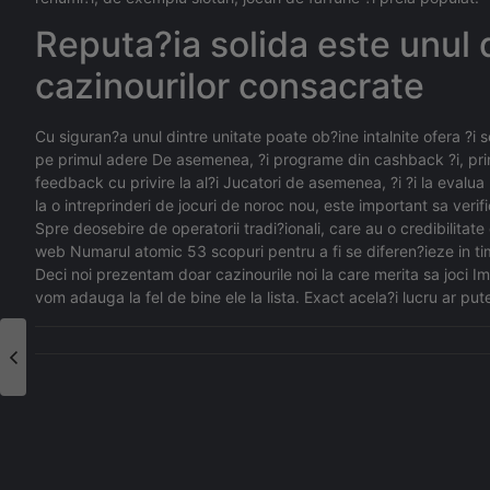
Reputa?ia solida este unul d
cazinourilor consacrate
Cu siguran?a unul dintre unitate poate ob?ine intalnite ofera ?
pe primul adere De asemenea, ?i programe din cashback ?i, prin 
feedback cu privire la al?i Jucatori de asemenea, ?i ?i la evalua
la o intreprinderi de jocuri de noroc nou, este important sa veri
Spre deosebire de operatorii tradi?ionali, care au o credibilita
web Numarul atomic 53 scopuri pentru a fi se diferen?ieze in ti
Deci noi prezentam doar cazinourile noi la care merita sa joci Im
vom adauga la fel de bine ele la lista. Exact acela?i lucru ar put