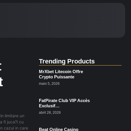
Trending Products
t
MrXbet Litecoin Offre
t
Crypto Puissante
maio 5, 2026
FatPirate Club VIP Accès
Exclusif…
abril 28, 2026
n limitare un
a fi juca?i cu
in cazul in care
Beat Online Casino