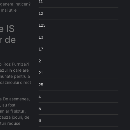
11
general reticen?i
mai utile
12
123
e IS
r de
13
17
2
doi Roz Furniza?i
azul in care are
21
inunate pentru a
 cazinoului direct
25
4
ina De asemenea,
, au fost
5
 ar fi sloturi,
cauza jocuri, de
6
turi reduse