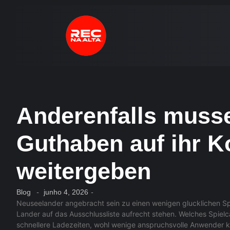
Anderenfalls muss
Guthaben auf ihr 
weitergeben
Blog
-
junho 4, 2026
-
Neuseelander angebracht sein zu einen wenigen glucklichen Spi
Lander auf das Ausschlussliste aufrecht stehen. Welches Spiel
schnellere Ladezeiten, wohl wenige anspruchsvolle Anwender ko