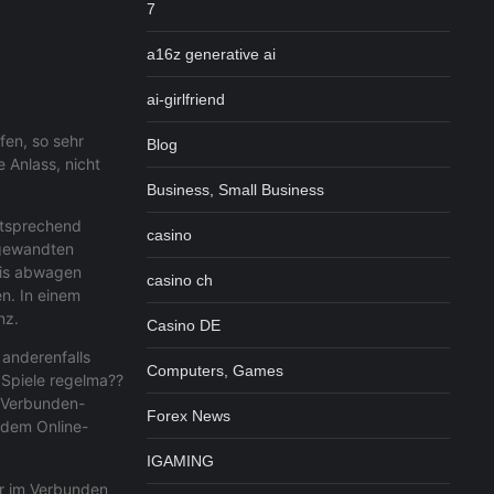
7
a16z generative ai
ai-girlfriend
fen, so sehr
Blog
 Anlass, nicht
Business, Small Business
ntsprechend
casino
ngewandten
fis abwagen
casino ch
n. In einem
nz.
Casino DE
anderenfalls
Computers, Games
 Spiele regelma??
s Verbunden-
Forex News
f dem Online-
IGAMING
er im Verbunden