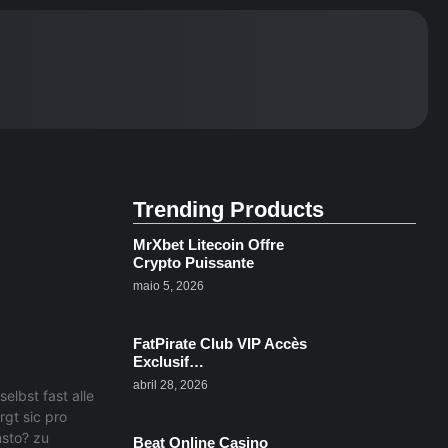
Trending Products
MrXbet Litecoin Offre
Crypto Puissante
maio 5, 2026
FatPirate Club VIP Accès
Exclusif…
abril 28, 2026
lbst fast alle
gt sic pro
nsto? zu
Beat Online Casino