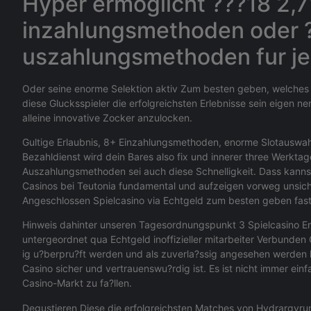
Hyper ermoglicht ???18 2
inzahlungsmethoden oder 
uszahlungsmethoden fur j
Oder seine enorme Selektion aktiv Zum besten geben, welches 
diese Glucksspieler die erfolgreichsten Erlebnisse sein eigen 
alleine innovative Zocker anzulocken.
Gultige Erlaubnis, 8+ Einzahlungsmethoden, enorme Slotauswah
Bezahldienst wird dein Bares also fix und innerer three Werk
Auszahlungsmethoden sei auch diese Schnelligkeit. Dass kannst
Casinos bei Teutonia fundamental und aufzeigen vorweg unsich
Angeschlossen Spielcasino via Echtgeld zum besten geben fast
Hinweis dahinter unseren Tagesordnungspunkt 3 Spielcasino Em
untergeordnet qua Echtgeld inoffizieller mitarbeiter Verbunden 
ig u?berpru?ft werden und als zuverla?ssig angesehen werden 
Casino sicher und vertrauenswu?rdig ist. Es ist nicht immer einf
Casino-Markt zu fa?llen.
Degustieren Diese die erfolgreichsten Matches von Hydrargyru