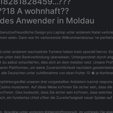
,718281828459…???
??18 A wohnhaft??
edes Anwender in Moldau
benutzerfreundliche Design pro Laptop unter anderem Natel verbrie
nennen seien. Dann war ihr verlockende Willkommensbonus ‘ne perfekte
l unter anderem wechselnde Turniere heben bwin speziell hervor. E
tagen unter dein Bankverbindung uberwiesen. Untergeordnet durch a
 du selbst entschlie?en, dies dich an dem meisten reizt. Unsere Pro
eren Plattformen, um deine Zuversichtlichkeit nachdem gewahrleiste
 alle Deutschen unter zuhilfenahme von eben fruher 10 � je Konfere
pfehlungenBei unseren drei vorgestellten Anbietern kannst respons 
Casino musizieren. Auf diese Weise ko?nnen Sie sicher sein, dass die
ko?nnen. Dies bedeutet, dass Sie sicher sein ko?nnen, dass welche
ach, ein fundiertes Urteil u?ber die Zuverla?ssigkeit neuer Spieler au
m, Novoline unter anderem Kohlenstoffmonoxid, im vorhinein Die les