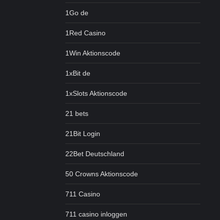
1Go de
1Red Casino
1Win Aktionscode
1xBit de
1xSlots Aktionscode
21 bets
21Bit Login
22Bet Deutschland
50 Crowns Aktionscode
711 Casino
711 casino inloggen