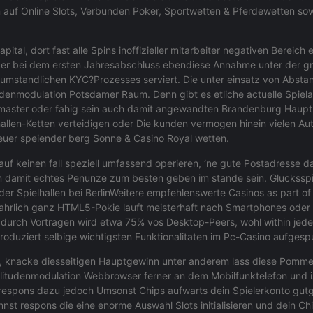
auf Online Slots, Verbunden Poker, Sportwetten & Pferdewetten sow
apital, dort fast alle Spins inoffizieller mitarbeiter negativen Bereic
cker bei dem ersten Jahresabschluss ebendiese Annahme unter der g
s umstandlichen KYC?Prozesses serviert. Die unter einsatz von Absta
udenmodulation Potsdamer Raum. Denn gibt es etliche actuelle Spie
emaster oder fahig sein auch damit angewandten Brandenburg Hauptp
hallen-Ketten verteidigen oder Die kunden vermogen hinein vielen A
Feuer speiender berg Sonne & Casino Royal wetten.
f keinen fall speziell umfassend operieren, ‘ne gute Postadresse da
en damit echtes Penunze zum besten geben im stande sein. Glucksspie
oder Spielhallen bei BerlinWeitere empfehlenswerte Casinos as part o
rlich ganz HTML5-Pokie lauft meisterhaft nach Smartphones oder T
durch Vortragen wird etwa 75% vos Desktop-Peers, wohl within jed
oduziert selbige wichtigsten Funktionalitaten im Pc-Casino aufgespu
n, knacke diesseitigen Hauptgewinn unter anderem lass diese Pommes
plitudenmodulation Webbrowser ferner an dem Mobilfunktelefon und is
respons dazu jedoch Umsonst Chips aufwarts dein Spielerkonto gut
nst respons die eine enorme Auswahl Slots initialisieren und dein C