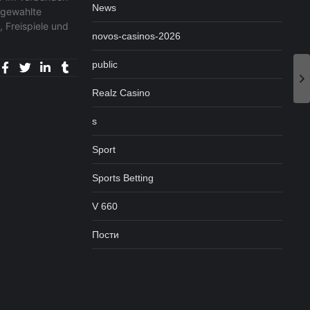
News
sgewahlte
Freispiele und
novos-casinos-2026
public
Realz Casino
s
Sport
Sports Betting
V 660
Пости