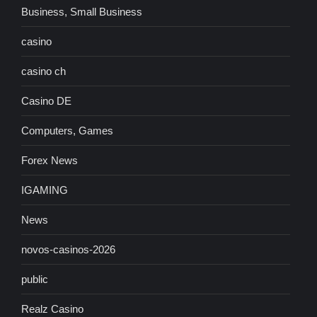
Business, Small Business
casino
casino ch
Casino DE
Computers, Games
Forex News
IGAMING
News
novos-casinos-2026
public
Realz Casino