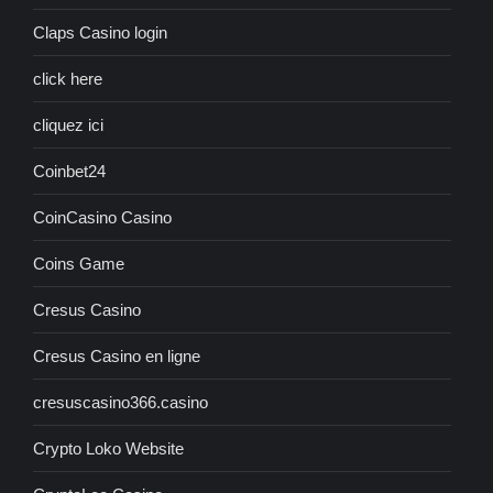
Claps Casino login
click here
cliquez ici
Coinbet24
CoinCasino Casino
Coins Game
Cresus Casino
Cresus Casino en ligne
cresuscasino366.casino
Crypto Loko Website