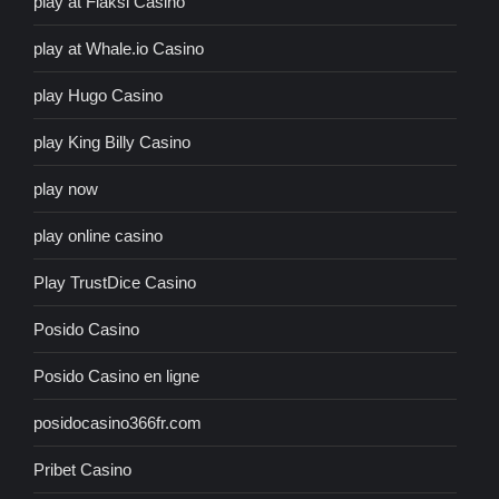
play at Flaksi Casino
play at Whale.io Casino
play Hugo Casino
play King Billy Casino
play now
play online casino
Play TrustDice Casino
Posido Casino
Posido Casino en ligne
posidocasino366fr.com
Pribet Casino