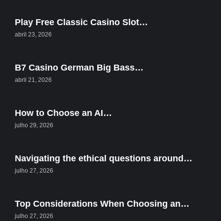
Play Free Classic Casino Slot…
abril 23, 2026
B7 Casino German Big Bass…
abril 21, 2026
How to Choose an AI…
julho 29, 2026
Navigating the ethical questions around…
julho 27, 2026
Top Considerations When Choosing an…
julho 27, 2026