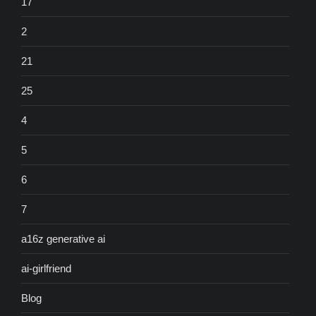
17
2
21
25
4
5
6
7
a16z generative ai
ai-girlfriend
Blog