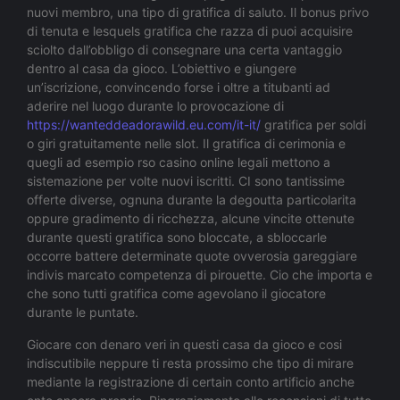
nuovi membro, una tipo di gratifica di saluto. Il bonus privo
di tenuta e lesquels gratifica che razza di puoi acquisire
sciolto dall’obbligo di consegnare una certa vantaggio
dentro al casa da gioco. L’obiettivo e giungere
un’iscrizione, convincendo forse i oltre a titubanti ad
aderire nel luogo durante lo provocazione di
https://wanteddeadorawild.eu.com/it-it/
gratifica per soldi
o giri gratuitamente nelle slot. Il gratifica di cerimonia e
quegli ad esempio rso casino online legali mettono a
sistemazione per volte nuovi iscritti. CI sono tantissime
offerte diverse, ognuna durante la degoutta particolarita
oppure gradimento di ricchezza, alcune vincite ottenute
durante questi gratifica sono bloccate, a sbloccarle
occorre battere determinate quote ovverosia gareggiare
indivis marcato competenza di pirouette. Cio che importa e
che sono tutti gratifica come agevolano il giocatore
durante le puntate.
Giocare con denaro veri in questi casa da gioco e cosi
indiscutibile neppure ti resta prossimo che tipo di mirare
mediante la registrazione di certain conto artificio anche