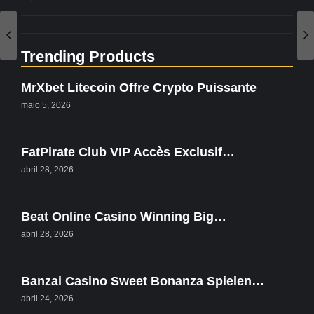
Trending Products
MrXbet Litecoin Offre Crypto Puissante
maio 5, 2026
FatPirate Club VIP Accès Exclusif…
abril 28, 2026
Beat Online Casino Winning Big…
abril 28, 2026
Banzai Casino Sweet Bonanza Spielen…
abril 24, 2026