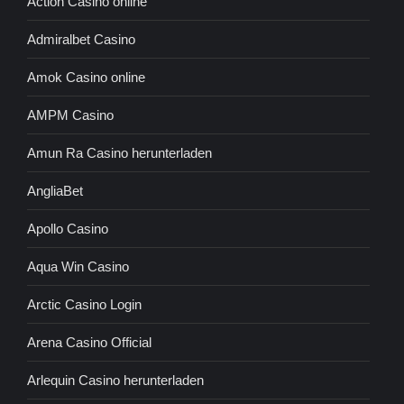
Action Casino online
Admiralbet Casino
Amok Casino online
AMPM Casino
Amun Ra Casino herunterladen
AngliaBet
Apollo Casino
Aqua Win Casino
Arctic Casino Login
Arena Casino Official
Arlequin Casino herunterladen