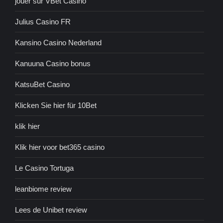
jouer sur VBet Casino
Julius Casino FR
Kansino Casino Nederland
Kanuuna Casino bonus
KatsuBet Casino
Klicken Sie hier für 10Bet
klik hier
Klik hier voor bet365 casino
Le Casino Tortuga
leanbiome review
Lees de Unibet review