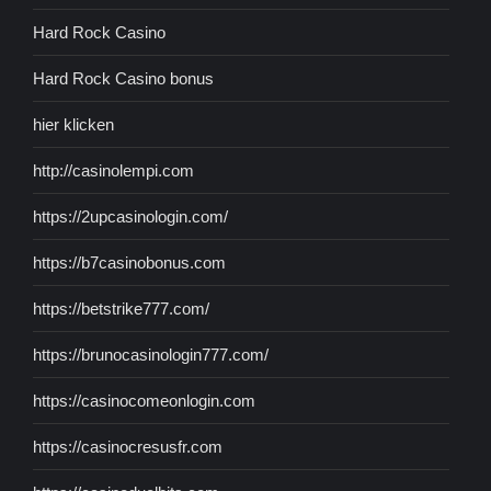
Hard Rock Casino
Hard Rock Casino bonus
hier klicken
http://casinolempi.com
https://2upcasinologin.com/
https://b7casinobonus.com
https://betstrike777.com/
https://brunocasinologin777.com/
https://casinocomeonlogin.com
https://casinocresusfr.com