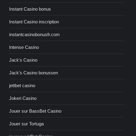
Instant Casino bonus
Instant Casino inscription
instantcasinobonusfr.com
Intense Casino
Jack's Casino
Jack's Casino bonussen
jettbet casino
Jokeri Casino
Jouer sur BassBet Casino
Jouer sur Tortuga