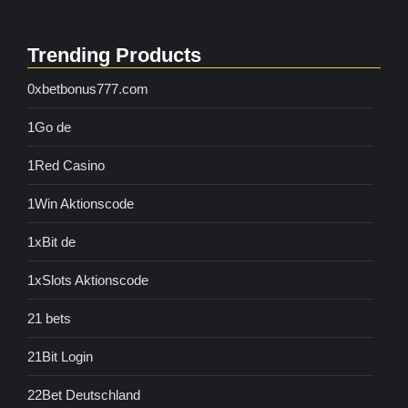
Trending Products
0xbetbonus777.com
1Go de
1Red Casino
1Win Aktionscode
1xBit de
1xSlots Aktionscode
21 bets
21Bit Login
22Bet Deutschland