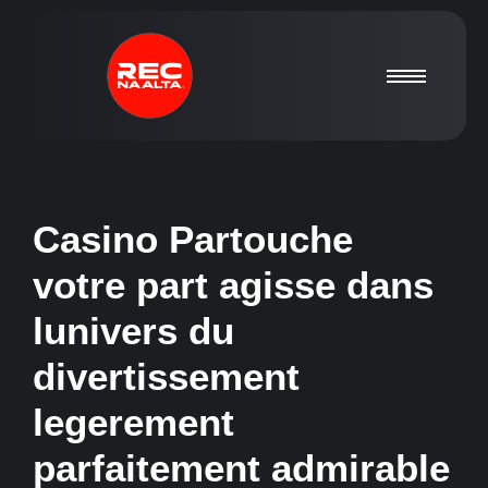
Casino Partouche
votre part agisse dans
lunivers du
divertissement
legerement
parfaitement admirable