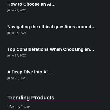
How to Choose an AI…
julho 29, 2026
Navigating the ethical questions around…
julho 27, 2026
Top Considerations When Choosing an…
julho 27, 2026
A Deep Dive into AI…
julho 22, 2026
Trending Products
! Без рубрики