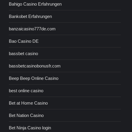
Bahigo Casino Erfahrungen
Bankobet Erfahrungen
banzaicasino777de.com
Bao Casino DE
bassbet casino
bassbetcasinobonusfr.com
Beep Beep Online Casino
best online casino
Bet at Home Casino
Bet Nation Casino
Bet Ninja Casino login