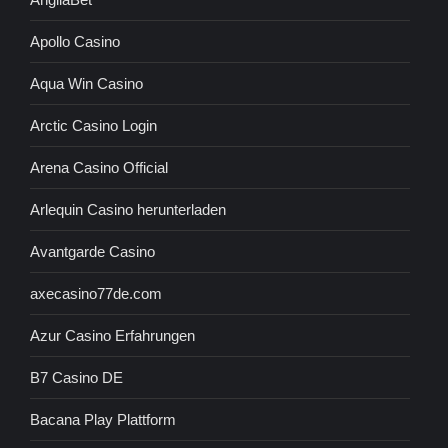
Apollo Casino
Aqua Win Casino
Arctic Casino Login
Arena Casino Official
Arlequin Casino herunterladen
Avantgarde Casino
axecasino77de.com
Azur Casino Erfahrungen
B7 Casino DE
Bacana Play Plattform