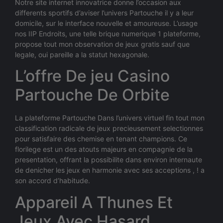
Notre site internet innovatrice donne l’occasion aux
differents sportifs d’aviser l’univers Partouche il y a leur
domicile, sur le interface nouvelle et amoureuse. L’usage
nos IIP Endroits, une telle brique numerique 1 plateforme,
propose tout mon observation de jeux gratis sauf que
legale, oui pareille a la statut hexagonale.
L’offre De jeu Casino
Partouche De Orbite
La plateforme Partouche Dans l’univers virtuel fin tout mon
classification radicale de jeux precieusement selectionnes
pour satisfaire des chemise en tenant champions. Ce
florilege est un des atouts majeurs en compagnie de la
presentation, offrant la possibilite dans environ internaute
de denicher les jeux en harmonie avec ses acceptions , ! a
son accord d’habitude.
Appareil A Thunes Et
Jeux Avec Hasard