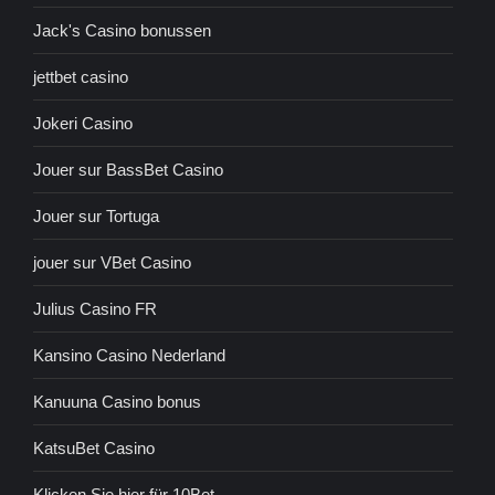
Jack's Casino bonussen
jettbet casino
Jokeri Casino
Jouer sur BassBet Casino
Jouer sur Tortuga
jouer sur VBet Casino
Julius Casino FR
Kansino Casino Nederland
Kanuuna Casino bonus
KatsuBet Casino
Klicken Sie hier für 10Bet