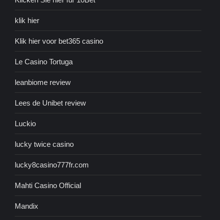
klik hier
Klik hier voor bet365 casino
Le Casino Tortuga
leanbiome review
Lees de Unibet review
Luckio
lucky twice casino
lucky8casino777fr.com
Mahti Casino Official
Mandix