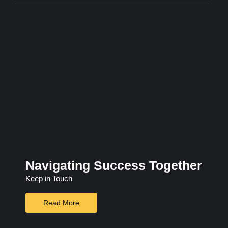
Navigating Success Together
Keep in Touch
Read More