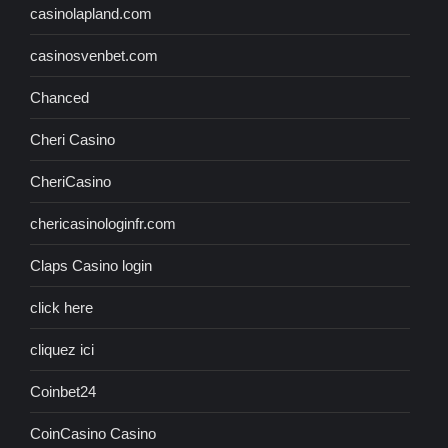
casinolapland.com
casinosvenbet.com
Chanced
Cheri Casino
CheriCasino
chericasinologinfr.com
Claps Casino login
click here
cliquez ici
Coinbet24
CoinCasino Casino