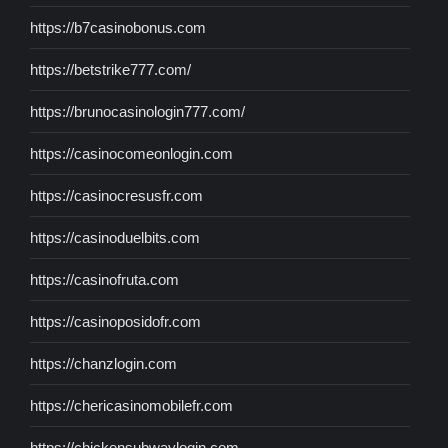
https://b7casinobonus.com
https://betstrike777.com/
https://brunocasinologin777.com/
https://casinocomeonlogin.com
https://casinocresusfr.com
https://casinoduelbits.com
https://casinofruta.com
https://casinoposidofr.com
https://chanzlogin.com
https://chericasinomobilefr.com
https://chickensubwaylogin.com