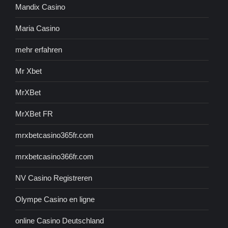
Mandix Casino
Maria Casino
mehr erfahren
Mr Xbet
MrXBet
MrXBet FR
mrxbetcasino365fr.com
mrxbetcasino366fr.com
NV Casino Registreren
Olympe Casino en ligne
online Casino Deutschland