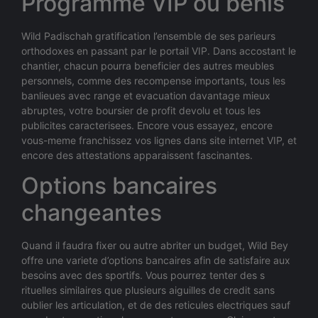
Programme VIP ou benis
Wild Padischah gratification l’ensemble de ses parieurs
orthodoxes en passant par le portail VIP. Dans accostant le
chantier, chacun pourra beneficier des autres meubles
personnels, comme des recompense importants, tous les
banlieues avec range et evacuation davantage mieux
abruptes, votre boursier de profit devolu et tous les
publicites caracterisees. Encore vous essayez, encore
vous-meme franchissez vos lignes dans site internet VIP, et
encore des attestations apparaissent fascinantes.
Options bancaires
changeantes
Quand il faudra fixer ou autre abriter un budget, Wild Bey
offre une variete d’options bancaires afin de satisfaire aux
besoins avec des sportifs. Vous pourrez tenter des s
rituelles similaires que plusieurs aiguilles de credit sans
oublier les articulation, et de des reticules electriques sauf