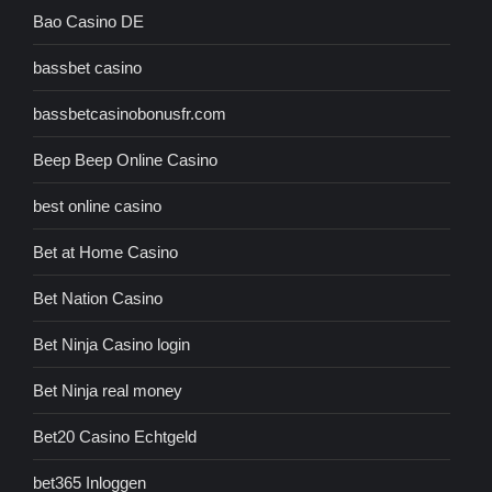
Bao Casino DE
bassbet casino
bassbetcasinobonusfr.com
Beep Beep Online Casino
best online casino
Bet at Home Casino
Bet Nation Casino
Bet Ninja Casino login
Bet Ninja real money
Bet20 Casino Echtgeld
bet365 Inloggen