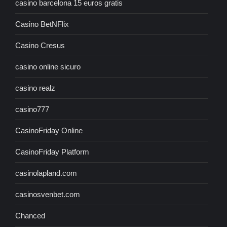
casino barcelona 15 euros gratis
Casino BetNFlix
Casino Cresus
casino online sicuro
casino realz
casino777
CasinoFriday Online
CasinoFriday Platform
casinolapland.com
casinosvenbet.com
Chanced