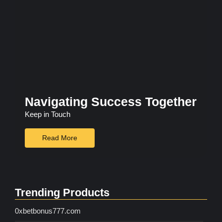
Navigating Success Together
Keep in Touch
Read More
Trending Products
0xbetbonus777.com