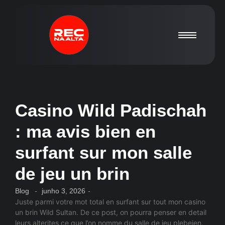
Casino Wild Padischah
: ma avis bien en
surfant sur mon salle
de jeu un brin
Blog
-
junho 3, 2026
-
Juste parmi votre mot total en surfant sur tout mon casino
un brin Wild Sultan. De ce post, on pourra penser en detail
leurs alterites ce que l’on nomme du salle de jeu plebeien,