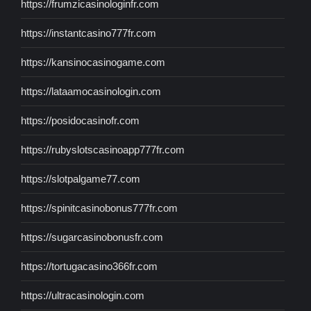
https://frumzicasinologinfr.com
https://instantcasino777fr.com
https://kansinocasinogame.com
https://lataamocasinologin.com
https://posidocasinofr.com
https://rubyslotscasinoapp777fr.com
https://slotpalgame77.com
https://spinitcasinobonus777fr.com
https://sugarcasinobonusfr.com
https://tortugacasino366fr.com
https://ultracasinologin.com