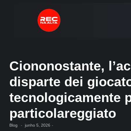
Ciononostante, l’ac
disparte dei giocator
tecnologicamente p
particolareggiato
Blog
-
junho 5, 2026
-