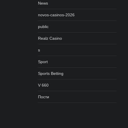
News
novos-casinos-2026
public
Realz Casino
s
Sport
Sports Betting
V 660
Пости