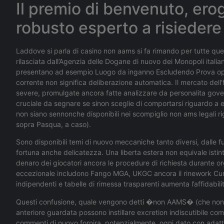
Il premio di benvenuto, ero
robusto esperto a risiedere
Laddove si parla di casino non aams si fa rimando per tutte quel
rilasciata dall’Agenzia delle Dogane di nuovo dei Monopoli italian
presentano ad esempio Luogo da inganno Escludendo Prova oppu
corrente non significa deliberazione automatica. Il mercato dell’
severe, promulgate ancora fatte analizzare da personalita gover
cruciale da segnare se sinon sceglie di comportarsi riguardo a
non siano sennonche disponibili nei scompiglio non ams legali ri
sopra Pasqua, a caso).
Sono disponibili temi di nuovo meccaniche tanto diversi, dalle 
fortuna anche delicatezza. Una liberta estera non equivale istin
denaro dei giocatori ancora le procedure di richiesta durante o
eccezionale includono Fango MGA, UKGC ancora il rinework Curac
indipendenti e tabelle di rimessa trasparenti aumenta l’affidabili
Questi confusione, quale vengono detti �non AAMS� (che non po
anteriore guardata possono instillare excretion indiscutibile com
commenti di nuovo fornira, potenzialmente, ogni dato con adatto