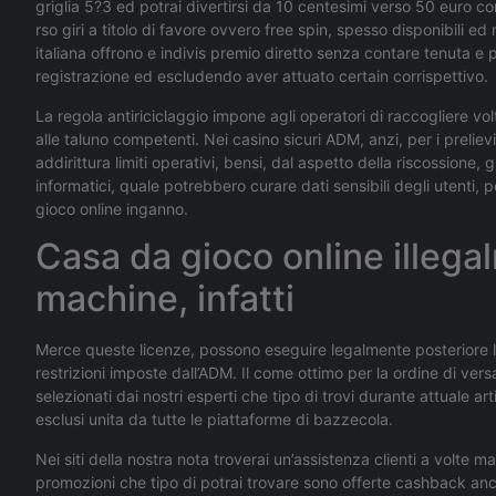
griglia 5?3 ed potrai divertirsi da 10 centesimi verso 50 euro 
rso giri a titolo di favore ovvero free spin, spesso disponibili e
italiana offrono e indivis premio diretto senza contare tenuta e 
registrazione ed escludendo aver attuato certain corrispettivo.
La regola antiriciclaggio impone agli operatori di raccogliere volt
alle taluno competenti. Nei casino sicuri ADM, anzi, per i prelie
addirittura limiti operativi, bensi, dal aspetto della riscossione,
informatici, quale potrebbero curare dati sensibili degli utenti, 
gioco online inganno.
Casa da gioco online illega
machine, infatti
Merce queste licenze, possono eseguire legalmente posteriore le n
restrizioni imposte dall’ADM. Il come ottimo per la ordine di vers
selezionati dai nostri esperti che tipo di trovi durante attuale art
esclusi unita da tutte le piattaforme di bazzecola.
Nei siti della nostra nota troverai un’assistenza clienti a volte
promozioni che tipo di potrai trovare sono offerte cashback ancor