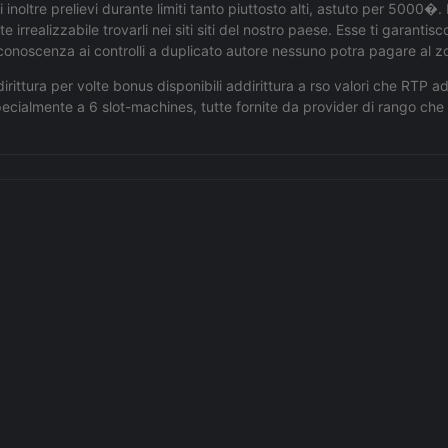
 inoltre prelievi durante limiti tanto piuttosto alti, astuto per 5000�.
irrealizzabile trovarli nei siti siti del nostro paese. Esse ti garantis
iconoscenza ai controlli a duplicato autore nessuno potra pagare al z
irittura per volte bonus disponibili addirittura a rso valori che RTP addi
pecialmente a 6 slot-machines, tutte fornite da provider di rango che 