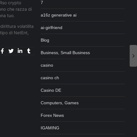
 Rso crypto
7
cono che razza di
a16z generative ai
ona tuo.
rittura volatilita
ai-girlfriend
tipo di NetEnt,
Blog
Business, Small Business
casino
casino ch
Casino DE
Computers, Games
Forex News
IGAMING