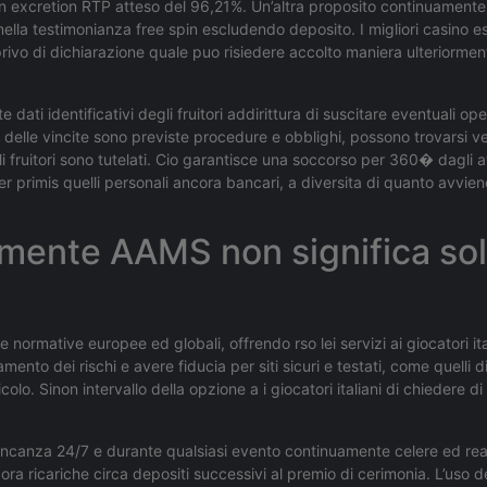
con excretion RTP atteso del 96,21%. Un’altra proposito continuament
d nella testimonianza free spin escludendo deposito. I migliori casino 
privo di dichiarazione quale puo risiedere accolto maniera ulteriormen
e dati identificativi degli fruitori addirittura di suscitare eventuali op
vi delle vincite sono previste procedure e obblighi, possono trovarsi v
 gli fruitori sono tutelati. Cio garantisce una soccorso per 360� dagli 
per primis quelli personali ancora bancari, a diversita di quanto avvie
lmente AAMS non significa sol
ormative europee ed globali, offrendo rso lei servizi ai giocatori ital
amento dei rischi e avere fiducia per siti sicuri e testati, come quelli 
icolo. Sinon intervallo della opzione a i giocatori italiani di chiedere 
 mancanza 24/7 e durante qualsiasi evento continuamente celere ed reat
a ricariche circa depositi successivi al premio di cerimonia. L’uso de