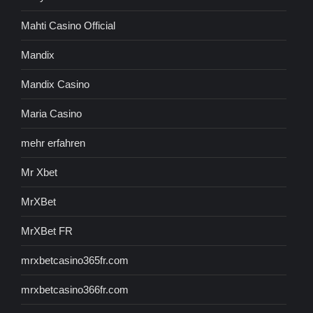
Mahti Casino Official
Mandix
Mandix Casino
Maria Casino
mehr erfahren
Mr Xbet
MrXBet
MrXBet FR
mrxbetcasino365fr.com
mrxbetcasino366fr.com