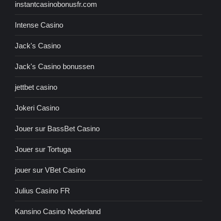
instantcasinobonusfr.com
Intense Casino
Jack's Casino
Jack's Casino bonussen
jettbet casino
Jokeri Casino
Jouer sur BassBet Casino
Jouer sur Tortuga
jouer sur VBet Casino
Julius Casino FR
Kansino Casino Nederland