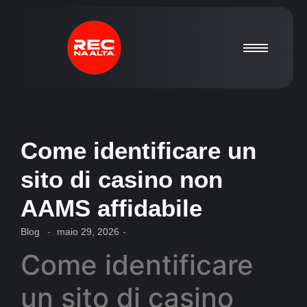
Come identificare un
sito di casino non
AAMS affidabile
Blog
-
maio 29, 2026
-
Come identificare
un sito di casino