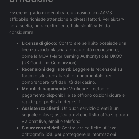
Essere in grado di identificare un casino non AAMS
affidabile richiede attenzione a diversi fattori. Per aiutarvi
nella scelta, ho raccolto i criteri più significativi da
considerare:
Licenza di gioco:
Controllare se il sito possiede una
licenza valida rilasciata da autorità riconosciute,
come la MGA (Malta Gaming Authority) o la UKGC
(UK Gambling Commission).
Recensioni degli utenti:
Leggere le recensioni su
forum e siti specializzati è fondamentale per
comprendere l’affidabilità del casino.
Metodi di pagamento:
Verificare i metodi di
pagamento disponibili e se offrono opzioni sicure e
rapide per prelievi e depositi.
Assistenza clienti:
Un buon servizio clienti è un
segnale chiave; assicuratevi che il sito offra supporto
via chat live, email o telefono.
Sicurezza dei dati:
Controllare se il sito utilizza
crittografia SSL per proteggere le informazioni