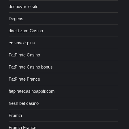
découvrir le site
Degens
direkt zum Casino
en savoir plus
FatPirate Casino
FatPirate Casino bonus
FatPirate France
fatpiratecasinoappfr.com
fresh bet casino
Frumzi
Frumzi France