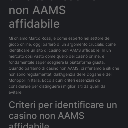
non AAMS
affidabile
Mi chiamo Marco Rossi, e come esperto nel settore del
gioco online, oggi parlerò di un argomento cruciale: come
identificare un sito di casino non AAMS affidabile. In un
mercato così vasto come quello dei casinò online, è
fondamentale saper scegliere la piattaforma giusta.
Quando parliamo di casino non AAMS, ci riferiamo a siti che
non sono regolamentati dall’Agenzia delle Dogane e dei
Monopoli in Italia. Ecco alcuni criteri essenziali da
considerare per distinguere i migliori siti da quelli da
evitare.
Criteri per identificare un
casino non AAMS
affidabile