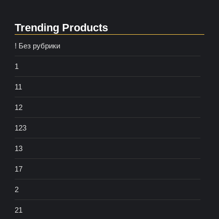
Trending Products
! Без рубрики
1
11
12
123
13
17
2
21