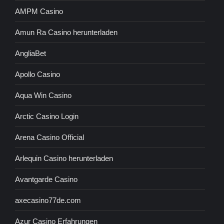
AMPM Casino
Amun Ra Casino herunterladen
AngliaBet
Apollo Casino
Aqua Win Casino
Arctic Casino Login
Arena Casino Official
Arlequin Casino herunterladen
Avantgarde Casino
axecasino77de.com
Azur Casino Erfahrungen