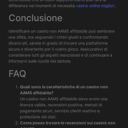
differenza nei momenti di necessità
casino online migliori
.
Conclusione
Identificare un casino non AAMS affidabile può sembrare
una sfida, ma seguendo i criteri giusti e confrontando
diversi siti, sarete in grado di trovare una piattaforma
sicura e divertente per il vostro gioco. Assicuratevi di
considerare tutti gli aspetti menzionati e di continuare a
informarvi sulle novità del settore.
FAQ
Quali sono le caratteristiche di un casino non
AAMS affidabile?
Un casino non AAMS affidabile deve avere una
licenza valida, recensioni positive, metodi di
pagamento sicuri, servizio clienti reattivo e
protezione dei dati.
Come posso trovare le recensioni sui casinò non