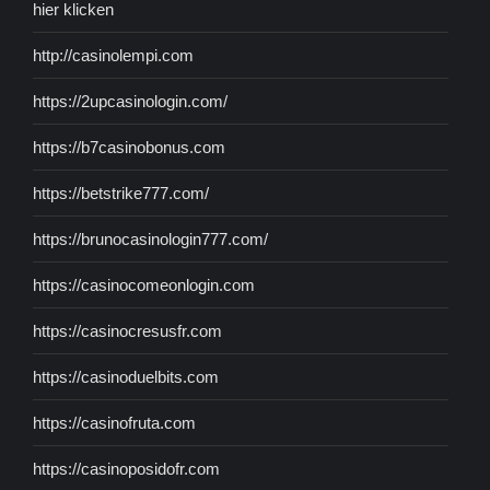
hier klicken
http://casinolempi.com
https://2upcasinologin.com/
https://b7casinobonus.com
https://betstrike777.com/
https://brunocasinologin777.com/
https://casinocomeonlogin.com
https://casinocresusfr.com
https://casinoduelbits.com
https://casinofruta.com
https://casinoposidofr.com