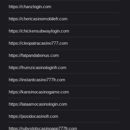
https://chanzlogin.com
https://chericasinomobilefr.com
https://chickensubwaylogin.com
https://cleopatracasino777.com
https://fatpandabonus.com
https://frumzicasinologinfr.com
https://instantcasino777fr.com
https://kansinocasinogame.com
https://lataamocasinologin.com
https://posidocasinofr.com
https://rubyslotscasinoapp777fr.com