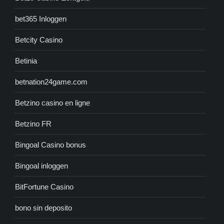
bet365 Inloggen
Betcity Casino
Betinia
betnation24game.com
Betzino casino en ligne
Betzino FR
Bingoal Casino bonus
Bingoal inloggen
BitFortune Casino
bono sin deposito