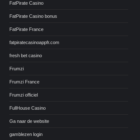
FatPirate Casino
FatPirate Casino bonus
FatPirate France
fatpiratecasinoappfr.com
fresh bet casino
Frumzi
Frumzi France
Frumzi officiel
FullHouse Casino
Ga naar de website
gamblezen login