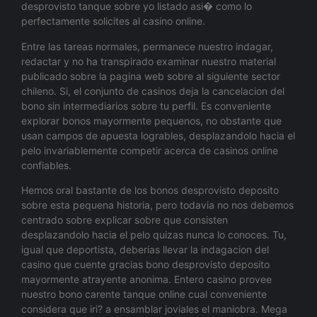
desprovisto tanque sobre yo listado asi� como lo
perfectamente solicites al casino online.
Entre las tareas normales, permanece nuestro indagar,
redactar y no ha transpirado examinar nuestro material
publicado sobre la pagina web sobre al siguiente sector
chileno. Si, el conjunto de casinos deja la cancelacion del
bono sin intermediarios sobre tu perfil. Es conveniente
explorar bonos mayormente pequenos, no obstante que
usan campos de apuesta logrables, desplazandolo hacia el
pelo invariablemente competir acerca de casinos online
confiables.
Hemos oral bastante de los bonos desprovisto deposito
sobre esta pequena historia, pero todavia no nos debemos
centrado sobre explicar sobre que consisten
desplazandolo hacia el pelo quizas nunca lo conoces. Tu,
igual que deportista, deberias llevar la indagacion del
casino que cuente gracias bono desprovisto deposito
mayormente atrayente anonima. Entero casino provee
nuestro bono carente tanque online cual conveniente
considera que iri? a ensamblar joviales el maniobra. Mega