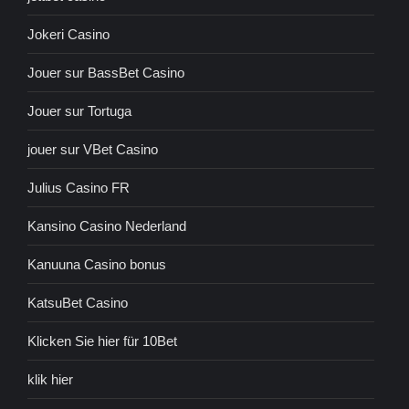
Jokeri Casino
Jouer sur BassBet Casino
Jouer sur Tortuga
jouer sur VBet Casino
Julius Casino FR
Kansino Casino Nederland
Kanuuna Casino bonus
KatsuBet Casino
Klicken Sie hier für 10Bet
klik hier