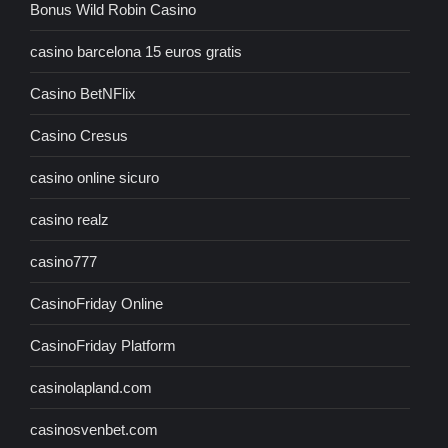
Bonus Wild Robin Casino
casino barcelona 15 euros gratis
Casino BetNFlix
Casino Cresus
casino online sicuro
casino realz
casino777
CasinoFriday Online
CasinoFriday Platform
casinolapland.com
casinosvenbet.com