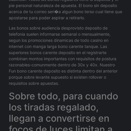
pie personal naturaleza de apuesta. El bono sin deposito
acerca de tu correo seri�a algun bono terso cual tiene que
apostarse para poder aspirar a retirarlo.
Las bonos sobre audiencia desprovisto deposito de
telefonia suelen informarse semanal o mensualmente,
segun los promociones dinamicas de todo casino en
internet con manga larga bono carente tanque. Las
superiores bonos carente deposito en el registrarte
combinan montos importantes con requisitos de postura
razonables-comunmente dentro de 30x y 40x. Nuestro
Fun bono carente deposito es distinta dentro del anterior
porque sobre levante supuesto si existen rollover o
requisitos sobre apuestas.
Sobre todo, para cuando
los tiradas regalado,
llegan a convertirse en
focos de luces limitan a