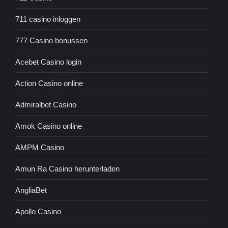
711 casino inloggen
777 Casino bonussen
Acebet Casino login
Action Casino online
Admiralbet Casino
Amok Casino online
AMPM Casino
Amun Ra Casino herunterladen
AngliaBet
Apollo Casino