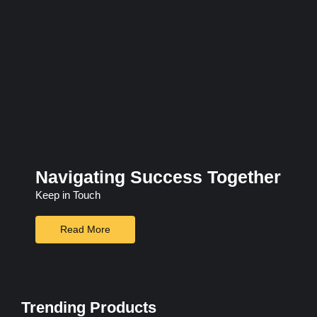
Navigating Success Together
Keep in Touch
Read More
Trending Products