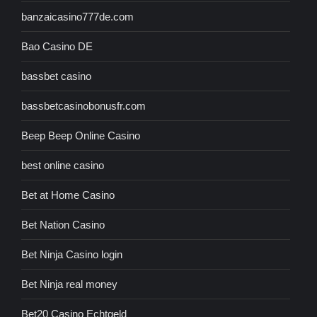
banzaicasino777de.com
Bao Casino DE
bassbet casino
bassbetcasinobonusfr.com
Beep Beep Online Casino
best online casino
Bet at Home Casino
Bet Nation Casino
Bet Ninja Casino login
Bet Ninja real money
Bet20 Casino Echtgeld