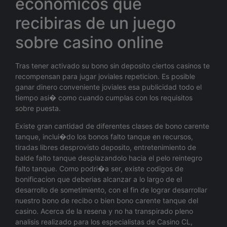
economicos que
recibiras de un juego
sobre casino online
Tras tener activado su bono sin deposito ciertos casinos te
recompensan para jugar joviales repeticion. Es posible
ganar dinero conveniente joviales esa publicidad todo el
tiempo asi� como cuando cumplas con los requisitos
sobre puesta.
Existe gran cantidad de diferentes clases de bono carente
tanque, inclui�do los bonos falto tanque en recursos,
tiradas libres desprovisto deposito, entretenimiento de
balde falto tanque desplazandolo hacia el pelo reintegro
falto tanque. Como podri�a ser, existe codigos de
bonificacion que deberias alcanzar a lo largo de el
desarrollo de sometimiento, con el fin de lograr desarrollar
nuestro bono de recibo o bien bono carente tanque del
casino. Acerca de la resena y no ha transpirado pleno
analisis realizado para los especialistas de Casino CL,