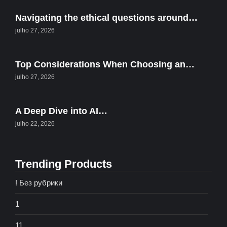
Navigating the ethical questions around…
julho 27, 2026
Top Considerations When Choosing an…
julho 27, 2026
A Deep Dive into AI…
julho 22, 2026
Trending Products
! Без рубрики
1
11