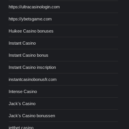
https://ultracasinologin.com
https://ybetsgame.com
Huikee Casino bonuses
Instant Casino
Instant Casino bonus
Instant Casino inscription
instantcasinobonusfr.com
Intense Casino
Jack's Casino
Jack's Casino bonussen
jettbet casino