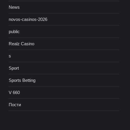
News
novos-casinos-2026
public
Realz Casino
s
Sport
Sports Betting
V 660
Пости