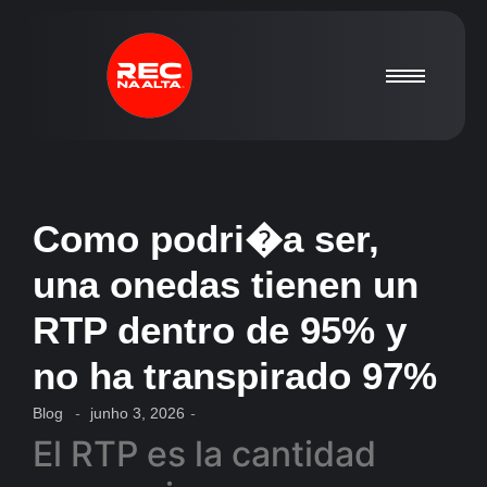
Como podri�a ser,
una onedas tienen un
RTP dentro de 95% y
no ha transpirado 97%
Blog
-
junho 3, 2026
-
El RTP es la cantidad