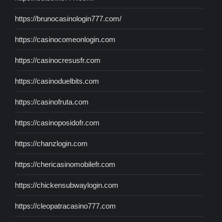
https://brunocasinologin777.com/
https://casinocomeonlogin.com
https://casinocresusfr.com
https://casinoduelbits.com
https://casinofruta.com
https://casinoposidofr.com
https://chanzlogin.com
https://chericasinomobilefr.com
https://chickensubwaylogin.com
https://cleopatracasino777.com