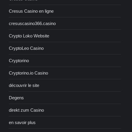
Cresus Casino en ligne
cresuscasino366.casino
Crypto Loko Website
CryptoLeo Casino
Cryptorino
Cryptorino.io Casino
découvrir le site
Degens
direkt zum Casino
en savoir plus