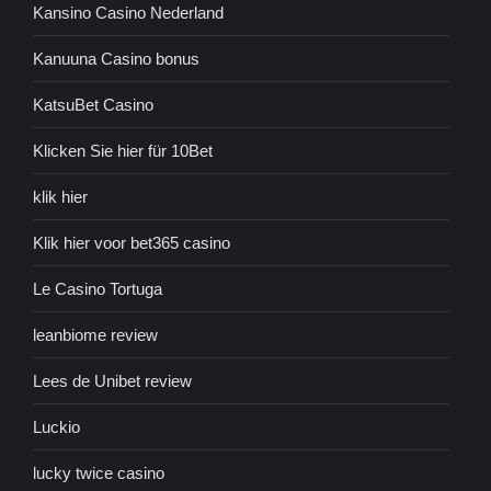
Kansino Casino Nederland
Kanuuna Casino bonus
KatsuBet Casino
Klicken Sie hier für 10Bet
klik hier
Klik hier voor bet365 casino
Le Casino Tortuga
leanbiome review
Lees de Unibet review
Luckio
lucky twice casino