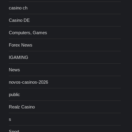
casino ch
Casino DE
Computers, Games
Forex News
IGAMING
News
novos-casinos-2026
public
Realz Casino
s
Sport