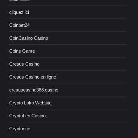
cliquez ici
Coinbet24
CoinCasino Casino
Coins Game
Cresus Casino
Cresus Casino en ligne
cresuscasino366.casino
Crypto Loko Website
CryptoLeo Casino
Cryptorino