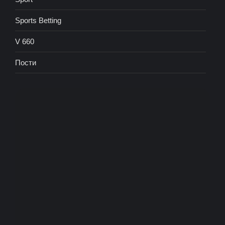
Sports Betting
V 660
Пости