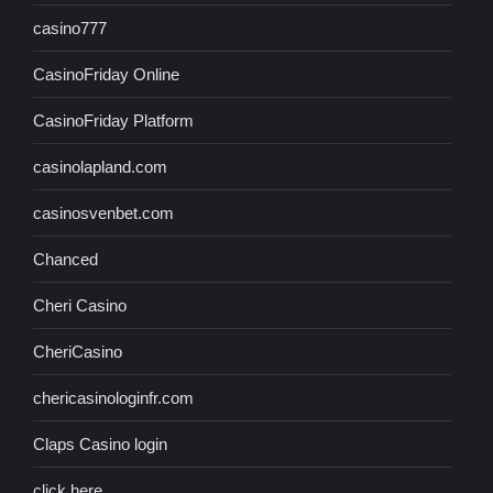
casino777
CasinoFriday Online
CasinoFriday Platform
casinolapland.com
casinosvenbet.com
Chanced
Cheri Casino
CheriCasino
chericasinologinfr.com
Claps Casino login
click here