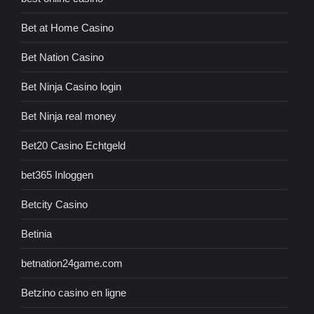
Bet at Home Casino
Bet Nation Casino
Bet Ninja Casino login
Bet Ninja real money
Bet20 Casino Echtgeld
bet365 Inloggen
Betcity Casino
Betinia
betnation24game.com
Betzino casino en ligne