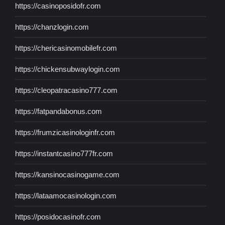
https://casinoposidofr.com
https://chanzlogin.com
https://chericasinomobilefr.com
https://chickensubwaylogin.com
https://cleopatracasino777.com
https://fatpandabonus.com
https://frumzicasinologinfr.com
https://instantcasino777fr.com
https://kansinocasinogame.com
https://lataamocasinologin.com
https://posidocasinofr.com