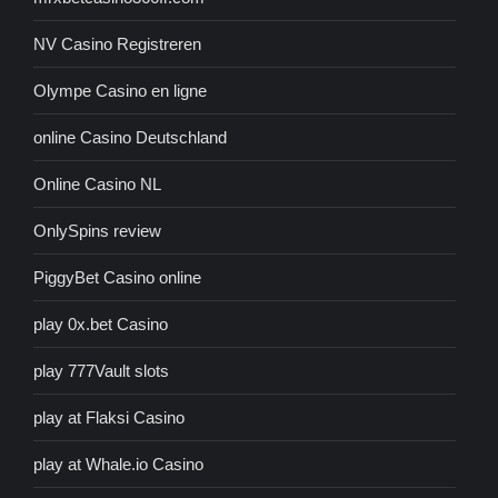
NV Casino Registreren
Olympe Casino en ligne
online Casino Deutschland
Online Casino NL
OnlySpins review
PiggyBet Casino online
play 0x.bet Casino
play 777Vault slots
play at Flaksi Casino
play at Whale.io Casino