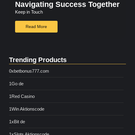
Navigating Success Together
Keep in Touch
Read More
Trending Products
0xbetbonus777.com
1Go de
1Red Casino
1Win Aktionscode
1xBit de
1xSlots Aktionscode