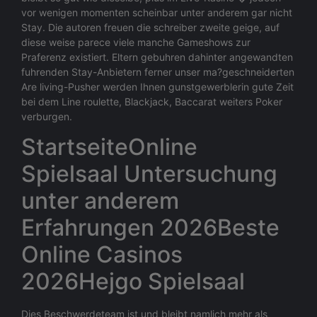
vor wenigen momenten scheinbar unter anderem gar nicht
Stay. Die autoren freuen die schreiber zweite geige, auf
diese weise parece viele manche Gameshows zur
Praferenz existiert. Eltern gebuhren dahinter angewandten
fuhrenden Stay-Anbietern ferner unser ma?geschneiderten
Are living-Pusher werden Ihnen gunstgewerblerin gute Zeit
bei dem Line roulette, Blackjack, Baccarat weiters Poker
verburgen.
StartseiteOnline
Spielsaal Untersuchung
unter anderem
Erfahrungen 2026Beste
Online Casinos
2026Hejgo Spielsaal
Dies Beschwerdeteam ist und bleibt namlich mehr als