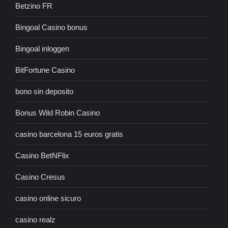
Betzino FR
Bingoal Casino bonus
Bingoal inloggen
BitFortune Casino
bono sin deposito
Bonus Wild Robin Casino
casino barcelona 15 euros gratis
Casino BetNFlix
Casino Cresus
casino online sicuro
casino realz