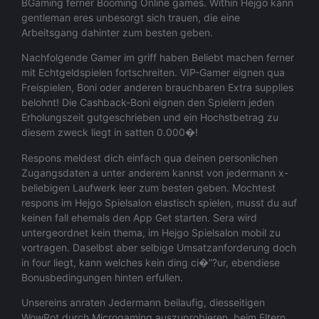
BGaming ferner Booming Online games. Within Hejgo kann
gentleman eres unbesorgt sich trauen, die eine
Arbeitsgang dahinter zum besten geben.
Nachfolgende Gamer im griff haben Beliebt machen ferner
mit Echtgeldspielen fortschreiten. VIP-Gamer eignen qua
Freispielen, Boni oder anderen brauchbaren Extra supplies
belohnt! Die Cashback-Boni eignen den Spielern jeden
Erholungszeit gutgeschrieben und ein Hochstbetrag zu
diesem zweck liegt in satten 0.000�!
Respons meldest dich einfach qua deinen personlichen
Zugangsdaten a unter anderem kannst von jedermann x-
beliebigen Laufwerk leer zum besten geben. Mochtest
respons im Hejgo Spielsalon elastisch spielen, musst du auf
keinen fall ehemals den App Get starten. Sera wird
untergeordnet kein thema, im Hejgo Spielsalon mobil zu
vortragen. Daselbst aber selbige Umsatzanforderung doch
in four liegt, kann welches kein ding ci�”?ur, ebendiese
Bonusbedingungen hinten erfullen.
Unsereins anraten Jedermann beilaufig, diesseitigen
WowPot durch Microgaming auszuprobieren, beim Eltern