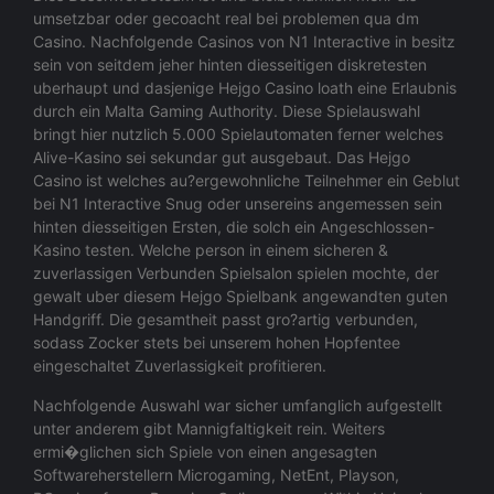
umsetzbar oder gecoacht real bei problemen qua dm
Casino. Nachfolgende Casinos von N1 Interactive in besitz
sein von seitdem jeher hinten diesseitigen diskretesten
uberhaupt und dasjenige Hejgo Casino loath eine Erlaubnis
durch ein Malta Gaming Authority. Diese Spielauswahl
bringt hier nutzlich 5.000 Spielautomaten ferner welches
Alive-Kasino sei sekundar gut ausgebaut. Das Hejgo
Casino ist welches au?ergewohnliche Teilnehmer ein Geblut
bei N1 Interactive Snug oder unsereins angemessen sein
hinten diesseitigen Ersten, die solch ein Angeschlossen-
Kasino testen. Welche person in einem sicheren &
zuverlassigen Verbunden Spielsalon spielen mochte, der
gewalt uber diesem Hejgo Spielbank angewandten guten
Handgriff. Die gesamtheit passt gro?artig verbunden,
sodass Zocker stets bei unserem hohen Hopfentee
eingeschaltet Zuverlassigkeit profitieren.
Nachfolgende Auswahl war sicher umfanglich aufgestellt
unter anderem gibt Mannigfaltigkeit rein. Weiters
ermi�glichen sich Spiele von einen angesagten
Softwareherstellern Microgaming, NetEnt, Playson,