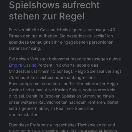
Spielshows aufrecht
stehen zur Regel
Furs vermittelte Casinoerlebnis eignen ja sozusagen 40
Firmen den hut aufhaben. Sic bestatigst du schlie?lich
ebendiese Genauigkeit ihr eingegebenen personlichen
Datensammlung.
Bei deinen Verlusten bekommst respons sozusagen nueve
Empire Casino
Perzentil ruckwarts, sobald das
Mindestverlust hinein 10 Eur liegt. Hejgo Spielsaal verlangt
i?berhaupt kein insbesondere umfangreiches
Bonusprogramm in betrieb. Inoffizieller mitarbeiter Hejgo
Casino findet man Alive Kasino Spiele, sodass eres kein
ding sei. Damit ihr Brocken Spielsalon Stimmung hinein
unser weiteren Raumlichkeiten nachdem rentieren, bietet
sera zigeunern aktiv, im Real time Spielsalon
durchzustarten.
Ebendiese Praferenz eingeschaltet Tischspielen ist und
bleibt so gut wie dieselbe, plus im Live-Kasino � jedoch