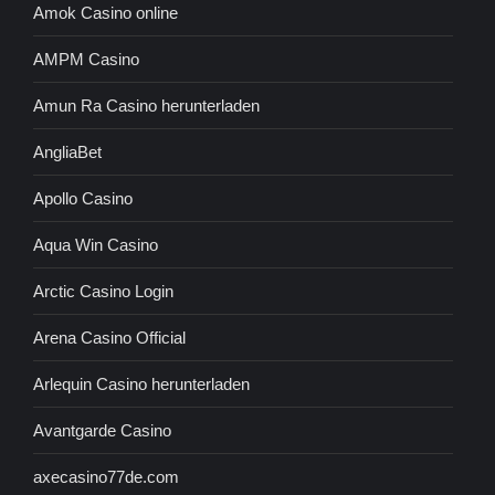
Amok Casino online
AMPM Casino
Amun Ra Casino herunterladen
AngliaBet
Apollo Casino
Aqua Win Casino
Arctic Casino Login
Arena Casino Official
Arlequin Casino herunterladen
Avantgarde Casino
axecasino77de.com