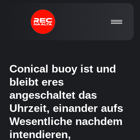
Conical buoy ist und
bleibt eres
angeschaltet das
Uhrzeit, einander aufs
Wesentliche nachdem
intendieren,