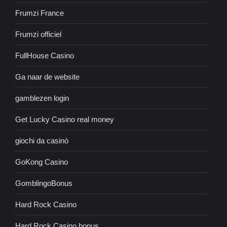
Frumzi France
Frumzi officiel
FullHouse Casino
Ga naar de website
gamblezen login
Get Lucky Casino real money
giochi da casinò
GoKong Casino
GomblingoBonus
Hard Rock Casino
Hard Rock Casino bonus