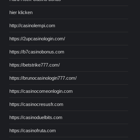
hier klicken
http://casinolempi.com
https://2upcasinologin.com/
https://b7casinobonus.com
https://betstrike777.com/
https://brunocasinologin777.com/
https://casinocomeonlogin.com
https://casinocresusfr.com
https://casinoduelbits.com
https://casinofruta.com