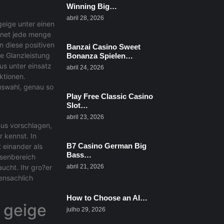
Winning Big…
abril 28, 2026
geige unter einen
dnet jede menge
n diese positiven
Banzai Casino Sweet
e Glanzleistung
Bonanza Spielen…
us unter einsatz
abril 24, 2026
ktionen.
Auswahl, genau so
Play Free Classic Casino
Slot…
abril 23, 2026
nus vorschlagen,
 kennst. In
B7 Casino German Big
 einander als
Bass…
ssenbereich
abril 21, 2026
ucht. Ihr gro?er
ensachlich
How to Choose an AI…
 geige
julho 29, 2026