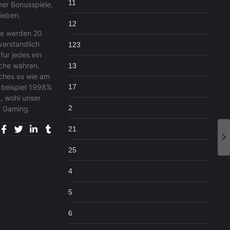
11
ner Bonusspiele,
ieben.
12
ce werden 20
verstandlich
123
ur jedes ein
lche wahren.
13
lches es wie am
17
 beispiel 1998%
), wohl unser
2
t Gaming.
21
25
4
5
6