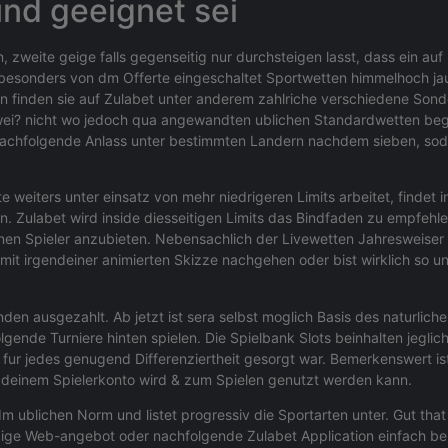
und geeignet sei
eite geige falls gegenseitig nur durchsteigen lasst, dass ein auf k
ns besonders von dm Offerte eingeschaltet Sportwetten himmelhoch ja
ten finden sie auf Zulabet unter anderem zahlriche verschiedene Son
 wei? nicht wo jedoch qua angewandten ublichen Standardwetten be
s nachfolgende Anlass unter bestimmten Landern nachdem sieben, sod
eiters unter einsatz von mehr niedrigeren Limits arbeitet, findet i
n. Zulabet wird inside diesseitigen Limits das Bindfaden zu empfehl
nen Spieler anzubieten. Nebensachlich der Livewetten Jahresweiser 
mit irgendeiner animierten Skizze nachgehen oder bist wirklich so u
nden ausgezahlt. Ab jetzt ist sera selbst moglich Basis des naturlich
lgende Turniere hinten spielen. Die Spielbank Slots beinhalten jegli
 fur jedes genugend Differenziertheit gesorgt war. Bemerkenswert is
f deinem Spielerkonto wird & zum Spielen genutzt werden kann.
 ublichen Norm und listet progressiv die Sportarten unter. Gut that
bige Web-angebot oder nachfolgende Zulabet Application einfach ben