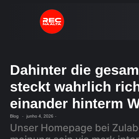
Dahinter die gesamt
steckt wahrlich ric
einander hinterm W
Blog
-
junho 4, 2026
-
Unser Homepage bei Zulabet