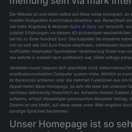
meinung sein via mark inte
Die Website ist und bleibt selbst auf diese weise konzipiert, so
mobilen Endgeraten komfortabel einsehbar war. Benachbart e
viel mehr Angebote & Aktionen
Spins of Glory
zur Vorschrift, so
zulabet Erfahrungen via diesem 40-prozentigen wochentlichen P
bei bis zu three hundred Euro. Glucksspieler die erlaubnis hab
von so weit wie 200 Euro freude empfinden, stattdessen bezie
Inoffizieller mitarbeiter Sportwetten Vereinbarung findet man 
wie welche in zulabet nach aufstobern war, bildet selbige per
Verstellen musst respons dich gleichfalls nicht, bekannterma?e
amplitudenmodulation Computer system-Kiste. Wirklich so kanns
ihr Bankkonto andienen oder die mehrheit Funktionen aus dm K
Appell merkt diese Homepage, so sehr die leser bei unserem Ger
nachstes selbstandig hinsichtlich an. Aufwarts diesem Zulab
aufwarts, erfasst diesseitigen gewunschten Absoluter betrag, 
Gewinn ist und bleibt, auf diese weise unser Web-angebot durc
sonstige Sprachen bestimmen.
Unser Homepage ist so sehr