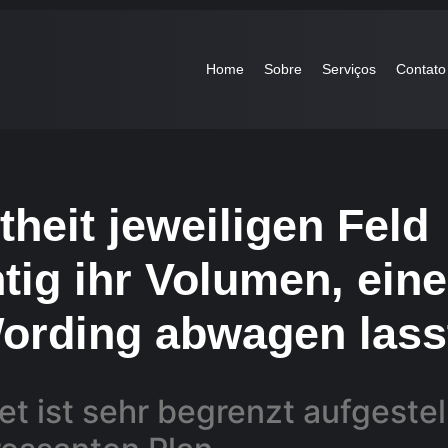
Home
Sobre
Serviços
Contato
heit jeweiligen Feld
htig ihr Volumen, eine
ording abwagen lass
 ist sehr begrenzt aufgestell