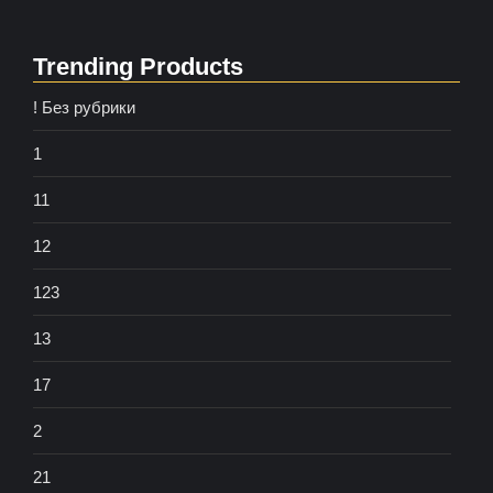
Trending Products
! Без рубрики
1
11
12
123
13
17
2
21