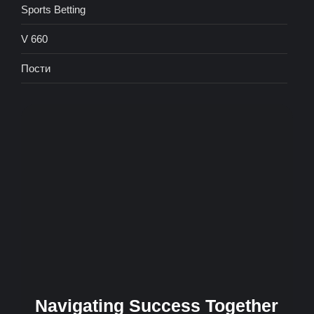
Sports Betting
V 660
Пости
Navigating Success Together