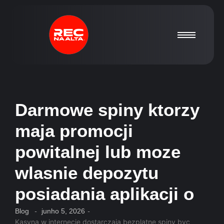
Darmowe spiny ktorzy
maja promocji
powitalnej lub moze
wlasnie depozytu
posiadania aplikacji o
Blog
-
junho 5, 2026
-
Kasyna w internecie dostarczaja bezplatne spiny byc