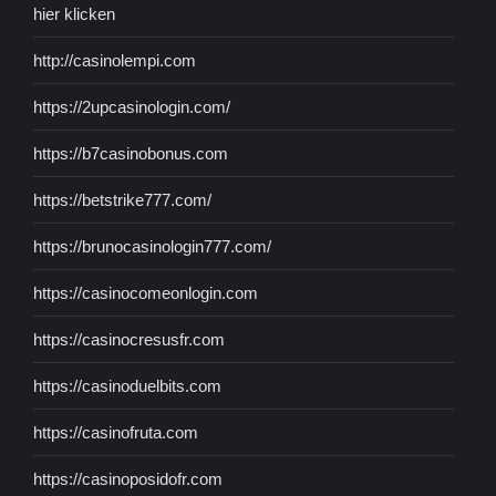
hier klicken
http://casinolempi.com
https://2upcasinologin.com/
https://b7casinobonus.com
https://betstrike777.com/
https://brunocasinologin777.com/
https://casinocomeonlogin.com
https://casinocresusfr.com
https://casinoduelbits.com
https://casinofruta.com
https://casinoposidofr.com