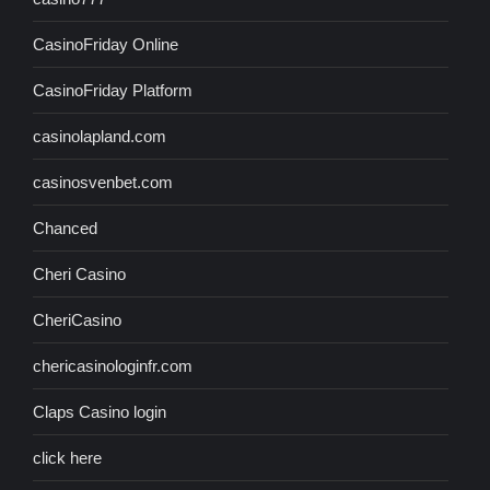
CasinoFriday Online
CasinoFriday Platform
casinolapland.com
casinosvenbet.com
Chanced
Cheri Casino
CheriCasino
chericasinologinfr.com
Claps Casino login
click here