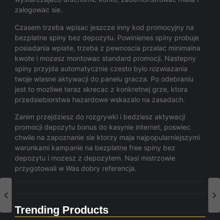
zalogowac sie.
Czasem trzeba wpisac jeszcze inny kod promocyjny na
bezplatne spiny bez depozytu. Powinienes spiny probuje
posiadania wplate, trzeba z pewnoscia przelac minimalna
kwote i mozesz montowac standard promocji. Nastepny
spiny przyjda automatycznie czesto bylo rozwiazania
twoje wlasne aktywacji do panelu gracza. Po odebraniu
jest to mozliwe teraz skrecac z konkretnej grze, ktora
przedsiebiorstwa hazardowe wskazalo na zasadach.
Zanim przejdziesz do rozgrywki i bedziesz aktywacji
promocji depozytu bonus do kasynie internet, poswiec
chwile na zapoznanie sie ktorzy maja najpopularniejszymi
warunkami kampanie na bezplatne free spiny bez
depozytu i mozesz z depozytem. Nasi mistrzowie
przygotowali w Was dobry referencja.
Trending Products