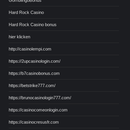
GomblingoBonus
Hard Rock Casino
Hard Rock Casino bonus
hier klicken
http://casinolempi.com
https://2upcasinologin.com/
https://b7casinobonus.com
https://betstrike777.com/
https://brunocasinologin777.com/
https://casinocomeonlogin.com
https://casinocresusfr.com