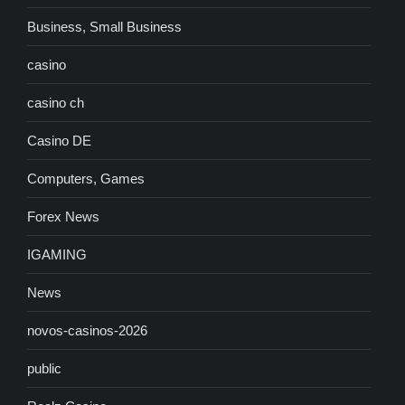
Business, Small Business
casino
casino ch
Casino DE
Computers, Games
Forex News
IGAMING
News
novos-casinos-2026
public