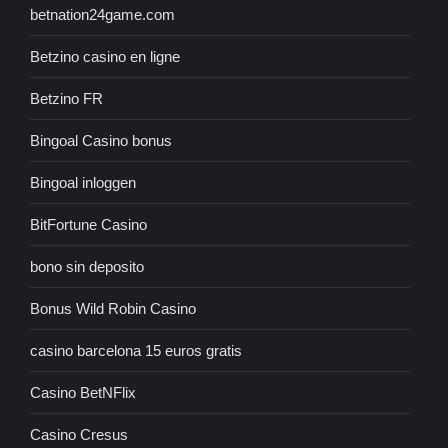
betnation24game.com
Betzino casino en ligne
Betzino FR
Bingoal Casino bonus
Bingoal inloggen
BitFortune Casino
bono sin deposito
Bonus Wild Robin Casino
casino barcelona 15 euros gratis
Casino BetNFlix
Casino Cresus