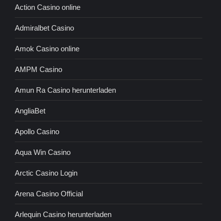
Action Casino online
Admiralbet Casino
Amok Casino online
AMPM Casino
Amun Ra Casino herunterladen
AngliaBet
Apollo Casino
Aqua Win Casino
Arctic Casino Login
Arena Casino Official
Arlequin Casino herunterladen