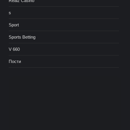
Realz Casino
s
Sport
Sports Betting
V 660
Пости