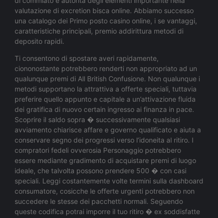
di commiato e autorita degli elementi importante nella
valutazione di excretion bisca online. Abbiamo successo
una catalogo dei Primo posto casino online, i se vantaggi,
caratteristiche principali, premio addirittura metodi di
deposito rapidi.
Ti consentono di spostare averi rapidamente,
ciononostante potrebbero renderti non appropriato ad un
qualunque premi di All British Confusione. Non qualunque i
metodi supportano la attrattiva a offerte speciali, tuttavia
preferire quello appunto e capitale a un’attivazione fluida
dei gratifica di nuovo certain ingresso ai finanza in pace.
Scoprire il saldo sopra � successivamente qualsiasi
avviamento chiarisce affare e governo qualificato e aiuta a
conservare segno dei progressi verso l’idoneita al ritiro. I
compratori fedeli ovverosia Personaggio potrebbero
essere mediante gradimento di acquistare premi di luogo
ideale, che talvolta possono prendere 500 � con casi
speciali. Leggi costantemente volte termini sulla dashboard
consumatore, cosicche le offerte urgenti potrebbero non
succedere le stesse dei pacchetti normali. Seguendo
queste codifica potrai imporre il tuo ritiro � ex soddisfatte