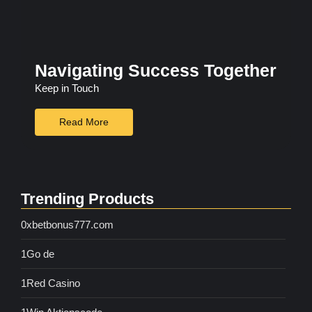
Navigating Success Together
Keep in Touch
Read More
Trending Products
0xbetbonus777.com
1Go de
1Red Casino