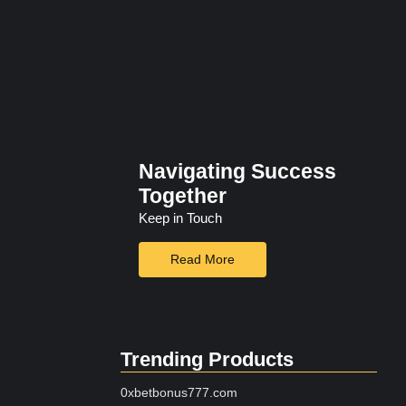
Navigating Success
Together
Keep in Touch
Read More
Trending Products
0xbetbonus777.com