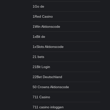
1Go de
1Red Casino
1Win Aktionscode
1xBit de
1xSlots Aktionscode
21 bets
21Bit Login
22Bet Deutschland
50 Crowns Aktionscode
711 Casino
711 casino inloggen