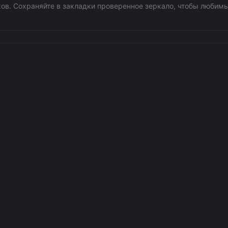
ков. Сохраняйте в закладки проверенное зеркало, чтобы любим