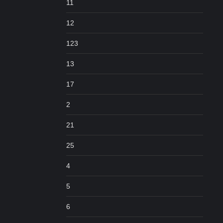
11
12
123
13
17
2
21
25
4
5
6