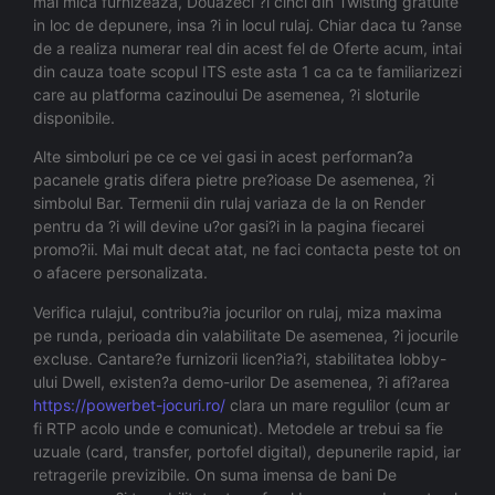
mai mica furnizeaza, Douazeci ?i cinci din Twisting gratuite
in loc de depunere, insa ?i in locul rulaj. Chiar daca tu ?anse
de a realiza numerar real din acest fel de Oferte acum, intai
din cauza toate scopul ITS este asta 1 ca ca te familiarizezi
care au platforma cazinoului De asemenea, ?i sloturile
disponibile.
Alte simboluri pe ce ce vei gasi in acest performan?a
pacanele gratis difera pietre pre?ioase De asemenea, ?i
simbolul Bar. Termenii din rulaj variaza de la on Render
pentru da ?i will devine u?or gasi?i in la pagina fiecarei
promo?ii. Mai mult decat atat, ne faci contacta peste tot on
o afacere personalizata.
Verifica rulajul, contribu?ia jocurilor on rulaj, miza maxima
pe runda, perioada din valabilitate De asemenea, ?i jocurile
excluse. Cantare?e furnizorii licen?ia?i, stabilitatea lobby-
ului Dwell, existen?a demo-urilor De asemenea, ?i afi?area
https://powerbet-jocuri.ro/
clara un mare regulilor (cum ar
fi RTP acolo unde e comunicat). Metodele ar trebui sa fie
uzuale (card, transfer, portofel digital), depunerile rapid, iar
retragerile previzibile. On suma imensa de bani De