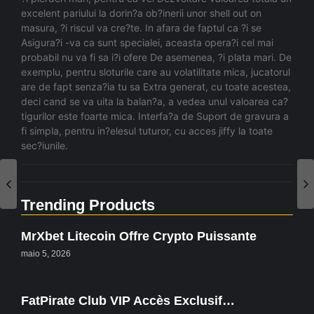
excelent pariului la dorin?a ob?inerii unor shell out on
masura, ?i riscul va cre?te. In afara de faptul ca ?i se
Asigura?i -va ca sunt specialei, aceasta opera?i cel mai
probabil nu va fi sa i?i ofere De asemenea, ?i plata mari. De
exemplu, pentru sloturile care au volatilitate mica, jucatorul
are de fapt senza?ia tu sa Extra generat, cu toate acestea,
deci cand se va uita la balan?a, a vedea unul valoarea ca?
tigurilor este foarte mica. Interfa?a de Suport de gravura a
fi simpla, pentru in?elesul tuturor, cu acces jiffy la toate
sec?iunile.
Trending Products
MrXbet Litecoin Offre Crypto Puissante
maio 5, 2026
FatPirate Club VIP Accès Exclusif…