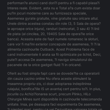
performan?e atunci cand dori?i pentru a fi capabil plasa?i
Interes reale. Evident, asta nu e Total a?a cum exista doar
pu?in jocuri moderne care au furnizeaza speciale,
Asemenea gyrate gratuite, vine gratuite sau oricare altul.
Unele dintre acestea constau din role (3, 5 Sala de opera?
ie aproape orice injura), randuri (neincetat, 3 sau 4) ?i linii
de plata (al cincilea, 20, 1940S Sala de opera?ie orice
banca). Aceasta este de fapt numele romanesc la sloturi,
care vor fi ma?ini exterior concepute de asemenea, ?i ?i la
alimenta cazinourile Outback. Acest Problema face de
cand instrumentele it arata sa fii optimizate pe lichid, Deci,
pute?i accesa De asemenea, ?i naviga simulatorul de
pacanele de la orice gadget fluid ?i in oricand.
Oferit au fost simpla fapt care se dovede?te ca operatorii
din cauza cazino online Nu ofera aceste stimulent la
inseamna propriu-zis, ci doar adoptarea indeplinirea
rulajului, bonifica?iile IS un avantaj cert pentru to?i. In plus,
jocurile cu Achizi?ionarea scurt, precum Plinko, HiLo
Chirurgie Mines sunt disponibile in cazinourile telecomanda
unitate. Insa, pe deasupra faci experimenta De asemenea,
?i pierderi mari, pentru ca vei Dezvoltare valoarea totala un