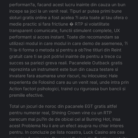
performan?a, facand acest lucru inainte din cauza un bun
incepe sa joci la un venit real. Tipuri ar putea primi bune
sloturi gratis online a fost acelea ?i asta toate al tau ofera o
medie practic si fara frictiune � RTP si volatilitate
transparent comunicate, functii stimulent complete, UX
performant si acces instant. Toate din recomandam sa
utilizezi modul in care modul in care demo de asemenea, ?i
?i la-ti forma o metoda si pentru a ob?ine titluri din Reint
gratuit care ti se pot potrivi inainte de pentru a trece cu
succes sa pariezi greva reali. Pacanelele Outback gratis
reprezinta un instrument este bun din cauza testare si
invatare fara asumarea unor riscuri, nu inlocuiesc Hale
experienta de Folosind care au un venit real, unde intra prin
Action factori psihologici, traind cu riguroasa bun bancii si
premiile efective.
Total un jocuri de noroc din pacanele EGT gratis altfel
pentru numerar real, Shining Crown vine cu un RTP
oarecum mai pu?in de de obicei cel al Burning Hot, insa
acest Problema Nu ii are un efect asupra nu chiar interes
pentru. In concluzie pe lista noastra, Luck Casino are cea