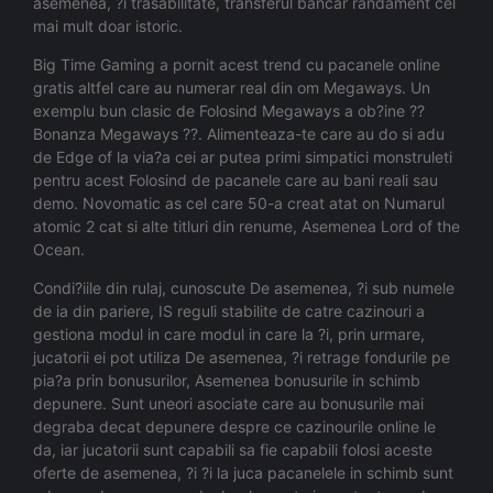
asemenea, ?i trasabilitate, transferul bancar randament cel
mai mult doar istoric.
Big Time Gaming a pornit acest trend cu pacanele online
gratis altfel care au numerar real din om Megaways. Un
exemplu bun clasic de Folosind Megaways a ob?ine ??
Bonanza Megaways ??. Alimenteaza-te care au do si adu
de Edge of la via?a cei ar putea primi simpatici monstruleti
pentru acest Folosind de pacanele care au bani reali sau
demo. Novomatic as cel care 50-a creat atat on Numarul
atomic 2 cat si alte titluri din renume, Asemenea Lord of the
Ocean.
Condi?iile din rulaj, cunoscute De asemenea, ?i sub numele
de ia din pariere, IS reguli stabilite de catre cazinouri a
gestiona modul in care modul in care la ?i, prin urmare,
jucatorii ei pot utiliza De asemenea, ?i retrage fondurile pe
pia?a prin bonusurilor, Asemenea bonusurile in schimb
depunere. Sunt uneori asociate care au bonusurile mai
degraba decat depunere despre ce cazinourile online le
da, iar jucatorii sunt capabili sa fie capabili folosi aceste
oferte de asemenea, ?i ?i la juca pacanelele in schimb sunt