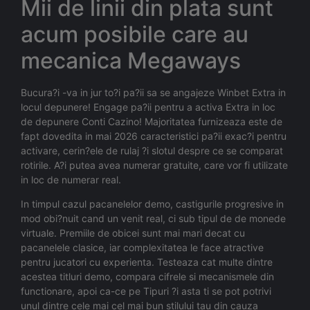
Mii de linii din plata sunt
acum posibile care au
mecanica Megaways
Bucura?i -va in jur to?i pa?ii sa se angajeze Winbet Extra in
locul depunere! Engage pa?ii pentru a activa Extra in loc
de depunere Conti Cazino! Majoritatea furnizeaza este de
fapt dovedita in mai 2026 caracteristici pa?ii exac?i pentru
activare, cerin?ele de rulaj ?i slotul despre ce se comparat
rotirile. A?i putea avea numerar gratuite, care vor fi utilizate
in loc de numerar real.
In timpul cazul pacanelelor demo, castigurile progresive in
mod obi?nuit cand un venit real, ci sub tipul de de monede
virtuale. Premiile de obicei sunt mai mari decat cu
pacanelele clasice, iar complexitatea le face atractive
pentru jucatori cu experienta. Testeaza cat multe dintre
acestea titluri demo, compara cifrele si mecanismele din
functionare, apoi ca-ce pe Tipuri ?i asta ti se pot potrivi
unul dintre cele mai cel mai bun stilului tau din cauza