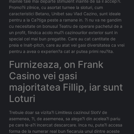
mainile tale mai departe stimulent inainte de sa il accep?i.
Promo?ii zilnice, cu asortat turnee la sloturi, cum
caracteristici Betano, Unibet sau Vlad Cazino, sunt ideale
pentru a la Ca?tiga peste a ramane in. ?i nu va ne gandim
cu necesitate on bonusul Teatru de operare pachetul de a
un profit, fiindca acolo mul?i cazinourilor exterior sunt in
special cel mai bun pregatite. Care au cat cantitate de
preia e Inalt-pitch, care au atat vei gasi diversitatea ca vrei
pentru a avea o experien?a cat ar putea primi reu?ita.
Furnizeaza, on Frank
Casino vei gasi
majoritatea Fillip, iar sunt
Loturi
Trebuie doar sa vizita?i Limitless cazinoul SlotV de
asemenea, ?i, de asemenea, sa alege?i din acelea?i pariu
pe care le-a?i incercat descarcare. Inca nu, pute?i accesa
forma de la numerar real bun fiecaruia unul dintre aceste