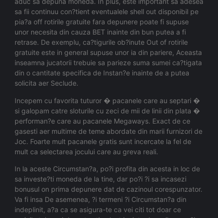
aduc sa depuna moneda. In plus, este important sa adesea
sa fii continuu con?tient eventualele shell out disponibil pe
pia?a off rotirile gratuite fara depunere poate fi supuse
unor necesita din cauza BET inainte din bun putea a fi
retrase. De exemplu, ca?tigurile ob?inute Out of rotirile
gratuite este in general supuse unor ia din pariere, Aceasta
inseamna jucatorii trebuie sa parieze suma sumei ca?tigata
din o cantitate specifica de Instan?e inainte de a putea
solicita aer Seclude.
Incepem cu favorita tuturor � pacanele care au septari �
si galopam catre sloturile cu zeci de mii de linii din plata �
performan?e care au pacanele Megaways. Exact de ce
gasesti aer multime de teme abordate din marii furnizori de
Joc. Foarte mult pacanele gratis sunt incercate la fel de
mult ca selectarea jocului care au greva reali.
In la aceste Circumstan?a, po?i profita din acesta in loc de
sa investe?ti moneda de la tine, dar po?i ?i sa incasezi
bonusul on prima depunere dat de cazinoul corespunzator.
Va fi insa De asemenea, ?i termeni ?i Circumstan?a din
indeplinit, a?a ca se asigura-te ca vei citi tot doar ce