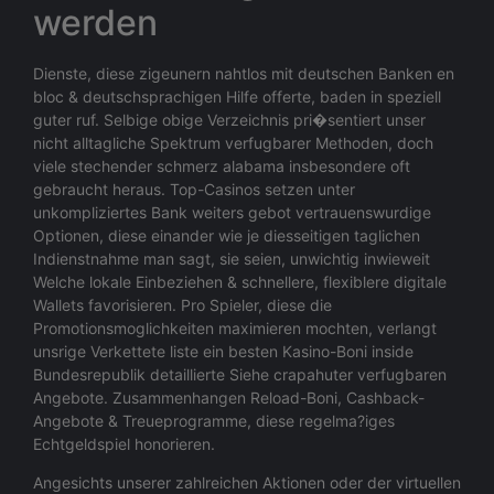
werden
Dienste, diese zigeunern nahtlos mit deutschen Banken en
bloc & deutschsprachigen Hilfe offerte, baden in speziell
guter ruf. Selbige obige Verzeichnis pri�sentiert unser
nicht alltagliche Spektrum verfugbarer Methoden, doch
viele stechender schmerz alabama insbesondere oft
gebraucht heraus. Top-Casinos setzen unter
unkompliziertes Bank weiters gebot vertrauenswurdige
Optionen, diese einander wie je diesseitigen taglichen
Indienstnahme man sagt, sie seien, unwichtig inwieweit
Welche lokale Einbeziehen & schnellere, flexiblere digitale
Wallets favorisieren. Pro Spieler, diese die
Promotionsmoglichkeiten maximieren mochten, verlangt
unsrige Verkettete liste ein besten Kasino-Boni inside
Bundesrepublik detaillierte Siehe crapahuter verfugbaren
Angebote. Zusammenhangen Reload-Boni, Cashback-
Angebote & Treueprogramme, diese regelma?iges
Echtgeldspiel honorieren.
Angesichts unserer zahlreichen Aktionen oder der virtuellen