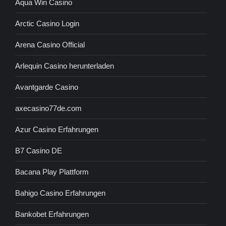
Aqua Win Casino
Arctic Casino Login
Arena Casino Official
Arlequin Casino herunterladen
Avantgarde Casino
axecasino77de.com
Azur Casino Erfahrungen
B7 Casino DE
Bacana Play Plattform
Bahigo Casino Erfahrungen
Bankobet Erfahrungen