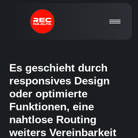
Es geschieht durch
responsives Design
oder optimierte
Funktionen, eine
nahtlose Routing
weiters Vereinbarkeit