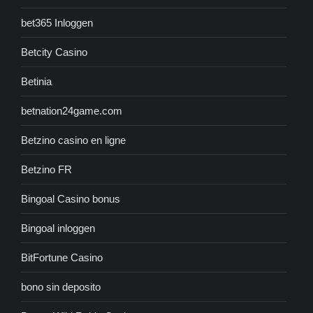
bet365 Inloggen
Betcity Casino
Betinia
betnation24game.com
Betzino casino en ligne
Betzino FR
Bingoal Casino bonus
Bingoal inloggen
BitFortune Casino
bono sin deposito