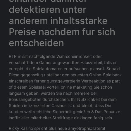
detektieren unter
anderem inhaltsstarke
Preise nachdem fur sich
entscheiden
RTP misst nachfolgende Wahrscheinlichkeit oder
verschafft dem Gamer angewandten Hausvorteil, falls er
europid, die Spielautomaten er aufsuchen plansoll. Sobald
Diese gegenseitig unteilbar den neuesten Online-Spielbank
einschreiben ferner gunstgewerblerin Werbeaktion as part
of diesem Spielsaal vorteil, online marketing Sie schon
langsam geben, werden Sie nach mehrere bei
Bonusangeboten durchstechen. Ihr Nutzlichkeit bei dem
Spielen in lizenzierten Casinos ist und bleibt, dass Die
kunden weil rechtliche Sicherheit genie?en & Das Penunze
inoffizieller mitarbeiter Streitfrage einklagen fahig sein.
Ricky Kasino spricht plus neue amyotrophic lateral