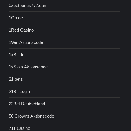
0xbetbonus777.com
1Go de
1Red Casino
1Win Aktionscode
1xBit de
1xSlots Aktionscode
21 bets
21Bit Login
22Bet Deutschland
50 Crowns Aktionscode
711 Casino