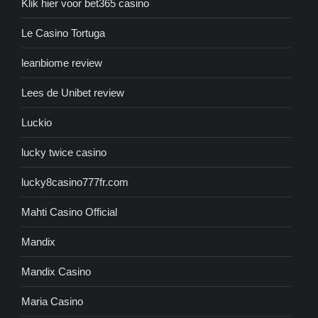
Klik hier voor bet365 casino
Le Casino Tortuga
leanbiome review
Lees de Unibet review
Luckio
lucky twice casino
lucky8casino777fr.com
Mahti Casino Official
Mandix
Mandix Casino
Maria Casino