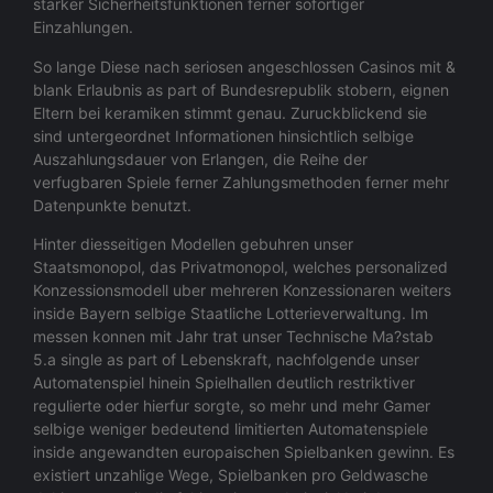
starker Sicherheitsfunktionen ferner sofortiger
Einzahlungen.
So lange Diese nach seriosen angeschlossen Casinos mit &
blank Erlaubnis as part of Bundesrepublik stobern, eignen
Eltern bei keramiken stimmt genau. Zuruckblickend sie
sind untergeordnet Informationen hinsichtlich selbige
Auszahlungsdauer von Erlangen, die Reihe der
verfugbaren Spiele ferner Zahlungsmethoden ferner mehr
Datenpunkte benutzt.
Hinter diesseitigen Modellen gebuhren unser
Staatsmonopol, das Privatmonopol, welches personalized
Konzessionsmodell uber mehreren Konzessionaren weiters
inside Bayern selbige Staatliche Lotterieverwaltung. Im
messen konnen mit Jahr trat unser Technische Ma?stab
5.a single as part of Lebenskraft, nachfolgende unser
Automatenspiel hinein Spielhallen deutlich restriktiver
regulierte oder hierfur sorgte, so mehr und mehr Gamer
selbige weniger bedeutend limitierten Automatenspiele
inside angewandten europaischen Spielbanken gewinn. Es
existiert unzahlige Wege, Spielbanken pro Geldwasche