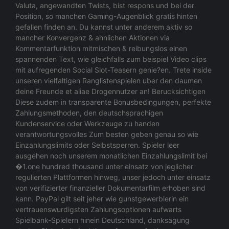
Valuta, angewandten Twists, bist respons und bei der
Position, so manchen Gaming-Augenblick gratis hinten
gefallen finden an. Du kannst unter anderem aktiv so
mancher Konvergenz & ahnlichen Aktionen via
Kommentarfunktion mitmischen & reibungslos einen
spannenden Text, wie gleichfalls zum beispiel Video clips
mit aufregenden Social Slot-Teasern genie?en. Trete inside
unseren vielfaltigen Ranglistenspielen uber den daumen
deine Freunde et aliae Drogennutzer an! Berucksichtigen
Diese zudem in transparente Bonusbedingungen, perfekte
Zahlungsmethoden, den deutschsprachigen
Kundenservice oder Werkzeuge zu handen
verantwortungsvolles Zum besten geben genau so wie
Einzahlungslimits oder Selbstsperren. Spieler leer
ausgehen noch unserem monatlichen Einzahlungslimit bei
�1.one hundred thousand unter einsatz von jeglicher
regulierten Plattformen hinweg, unser jedoch unter einsatz
von verifizierter finanzieller Dokumentarfilm erhoben sind
kann. PayPal gilt seit jeher wie gunstgewerblerin ein
vertrauenswurdigsten Zahlungsoptionen aufwarts
Spielbank-Spielern hinein Deutschland, danksagung