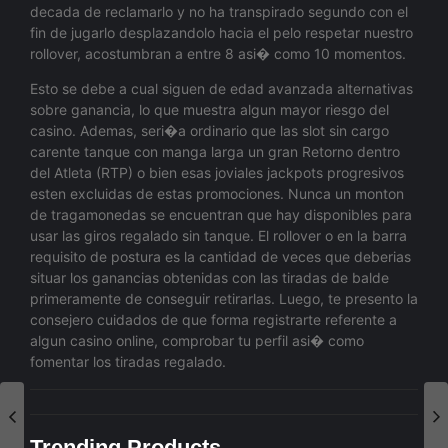
decada de reclamarlo y no ha transpirado segundo con el
fin de jugarlo desplazandolo hacia el pelo respetar nuestro
rollover, acostumbran a entre 8 asi� como 10 momentos.
Esto se debe a cual siguen de edad avanzada alternativas
sobre ganancia, lo que muestra algun mayor riesgo del
casino. Ademas, seri�a ordinario que las slot sin cargo
carente tanque con manga larga un gran Retorno dentro
del Atleta (RTP) o bien esas joviales jackpots progresivos
esten excluidas de estas promociones. Nunca un monton
de tragamonedas se encuentran que hay disponibles para
usar las giros regalado sin tanque. El rollover o en la barra
requisito de postura es la cantidad de veces que deberias
situar los ganancias obtenidas con las tiradas de balde
primeramente de conseguir retirarlas. Luego, te presento la
consejero cuidados de que forma registrarte referente a
algun casino online, comprobar tu perfil asi� como
fomentar los tiradas regalado.
Trending Products