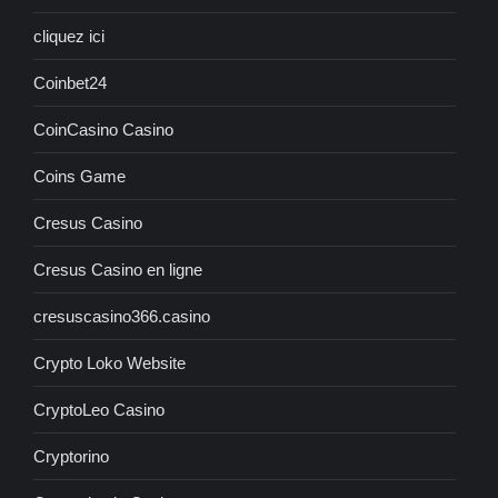
cliquez ici
Coinbet24
CoinCasino Casino
Coins Game
Cresus Casino
Cresus Casino en ligne
cresuscasino366.casino
Crypto Loko Website
CryptoLeo Casino
Cryptorino