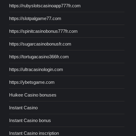
https://rubyslotscasinoapp777fr.com
https://slotpalgame77.com
https://spinitcasinobonus777fr.com
https://sugarcasinobonusfr.com
https://tortugacasino366fr.com
https://ultracasinologin.com
https://ybetsgame.com
Huikee Casino bonuses
Instant Casino
Instant Casino bonus
Instant Casino inscription