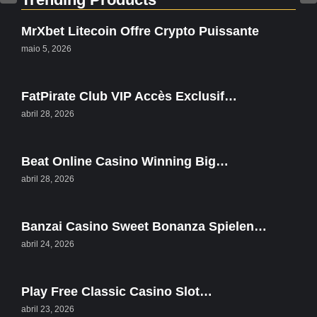
MrXbet Litecoin Offre Crypto Puissante
maio 5, 2026
FatPirate Club VIP Accès Exclusif…
abril 28, 2026
Beat Online Casino Winning Big…
abril 28, 2026
Banzai Casino Sweet Bonanza Spielen…
abril 24, 2026
Play Free Classic Casino Slot…
abril 23, 2026