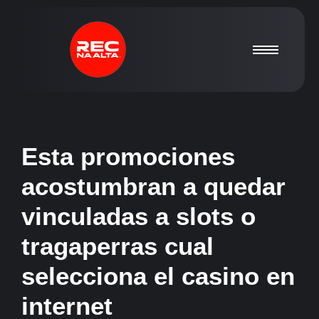
Esta promociones
acostumbran a quedar
vinculadas a slots o
tragaperras cual
selecciona el casino en
internet