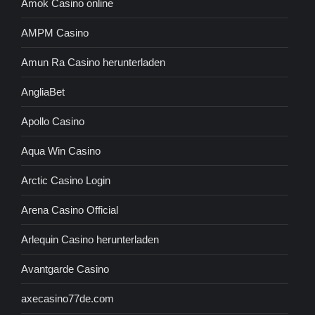
Amok Casino online
AMPM Casino
Amun Ra Casino herunterladen
AngliaBet
Apollo Casino
Aqua Win Casino
Arctic Casino Login
Arena Casino Official
Arlequin Casino herunterladen
Avantgarde Casino
axecasino77de.com