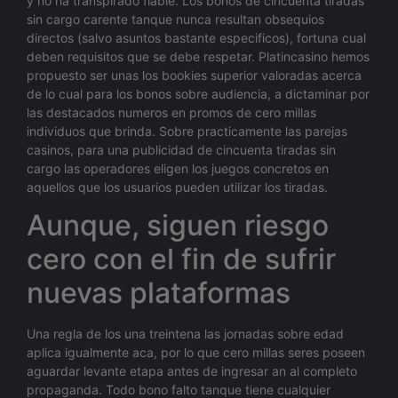
y no ha transpirado fiable. Los bonos de cincuenta tiradas
sin cargo carente tanque nunca resultan obsequios
directos (salvo asuntos bastante especificos), fortuna cual
deben requisitos que se debe respetar. Platincasino hemos
propuesto ser unas los bookies superior valoradas acerca
de lo cual para los bonos sobre audiencia, a dictaminar por
las destacados numeros en promos de cero millas
individuos que brinda. Sobre practicamente las parejas
casinos, para una publicidad de cincuenta tiradas sin
cargo las operadores eligen los juegos concretos en
aquellos que los usuarios pueden utilizar los tiradas.
Aunque, siguen riesgo
cero con el fin de sufrir
nuevas plataformas
Una regla de los una treintena las jornadas sobre edad
aplica igualmente aca, por lo que cero millas seres poseen
aguardar levante etapa antes de ingresar an al completo
propaganda. Todo bono falto tanque tiene cualquier