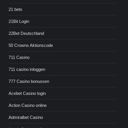
21 bets
21Bit Login
22Bet Deutschland
50 Crowns Aktionscode
711 Casino
711 casino inloggen
777 Casino bonussen
Acebet Casino login
Action Casino online
Admiralbet Casino