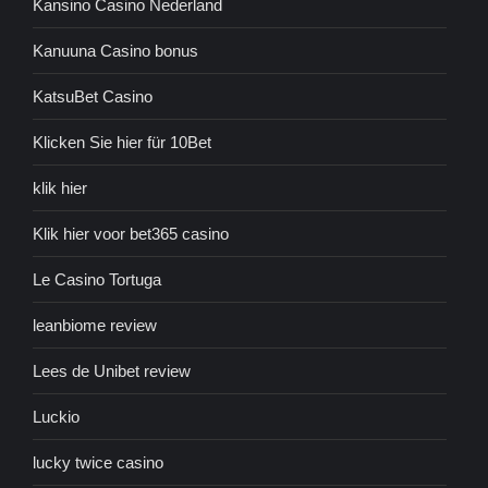
Kansino Casino Nederland
Kanuuna Casino bonus
KatsuBet Casino
Klicken Sie hier für 10Bet
klik hier
Klik hier voor bet365 casino
Le Casino Tortuga
leanbiome review
Lees de Unibet review
Luckio
lucky twice casino