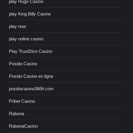
play Hugo Casino
play King Billy Casino
play now
play online casino
Play TrustDice Casino
Posido Casino
Posido Casino en ligne
posidocasino366fr.com
Pribet Casino
Rabona
RabonaCasino