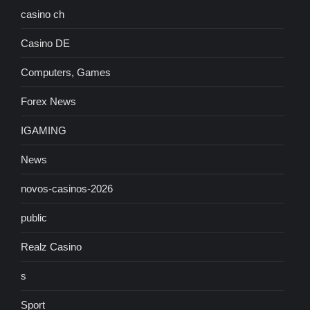
casino ch
Casino DE
Computers, Games
Forex News
IGAMING
News
novos-casinos-2026
public
Realz Casino
s
Sport