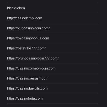
hier klicken
http://casinolempi.com
https://2upcasinologin.com/
https://b7casinobonus.com
https://betstrike777.com/
https://brunocasinologin777.com/
https://casinocomeonlogin.com
https://casinocresusfr.com
https://casinoduelbits.com
https://casinofruta.com