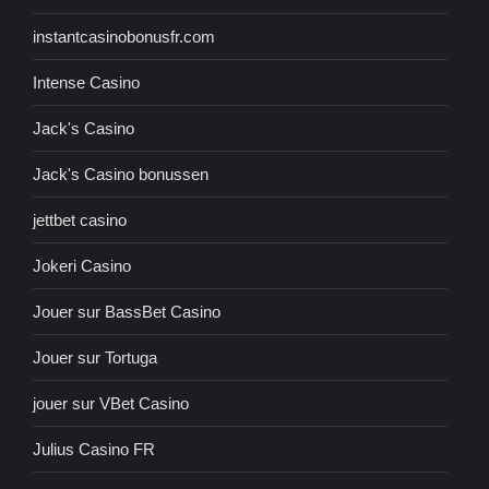
instantcasinobonusfr.com
Intense Casino
Jack's Casino
Jack's Casino bonussen
jettbet casino
Jokeri Casino
Jouer sur BassBet Casino
Jouer sur Tortuga
jouer sur VBet Casino
Julius Casino FR