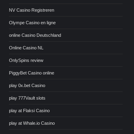
NV Casino Registreren
Olympe Casino en ligne
online Casino Deutschland
Online Casino NL
OnlySpins review
PiggyBet Casino online
play 0x.bet Casino
play 777Vault slots
play at Flaksi Casino
play at Whale.io Casino