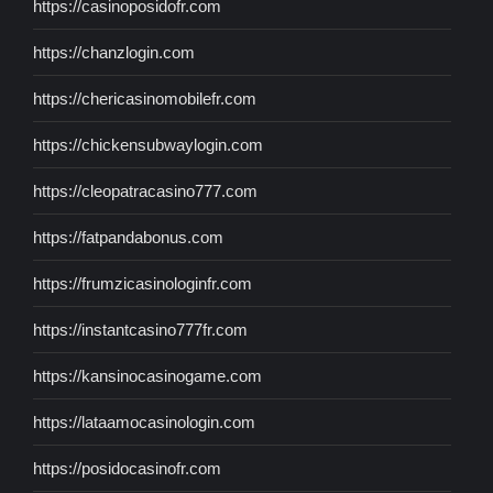
https://casinoposidofr.com
https://chanzlogin.com
https://chericasinomobilefr.com
https://chickensubwaylogin.com
https://cleopatracasino777.com
https://fatpandabonus.com
https://frumzicasinologinfr.com
https://instantcasino777fr.com
https://kansinocasinogame.com
https://lataamocasinologin.com
https://posidocasinofr.com