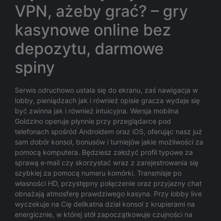
VPN, ażeby grać?
– gry
kasynowe online bez
depozytu, darmowe
spiny
Serwis odruchowo ustala się do ekranu, zaś nawigacja w
lobby, pieniądzach jak i również opisie gracza wydaje się
być zwinna jak i również intuicyjna. Wersja mobilna
Goldzino operuje płynnie przy przeglądarce pod
telefonach spośród Androidem oraz iOS, oferując nasz już
sam dobór konsol, bonusów i turniejów jakie możliwości za
pomocą komputera. Będziesz założyć profil typowe za
sprawą e‑mail czy skorzystać wraz z zarejestrowania się
szybkiej za pomocą numeru komórki. Transmisje po
własności HD, przystępny połączenie oraz przyjazny chat
obnażają atmosferę prawdziwego kasyna. Przy lobby live
wyczekuje na Cię delikatna dział konsol z krupierami na
energicznie, w której stół zapoczątkowuje czujności na