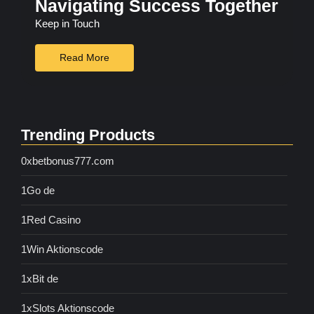
Navigating Success Together
Keep in Touch
Read More
Trending Products
0xbetbonus777.com
1Go de
1Red Casino
1Win Aktionscode
1xBit de
1xSlots Aktionscode