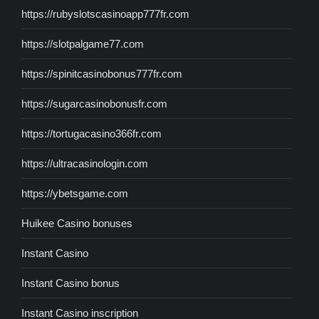
https://rubyslotscasinoapp777fr.com
https://slotpalgame77.com
https://spinitcasinobonus777fr.com
https://sugarcasinobonusfr.com
https://tortugacasino366fr.com
https://ultracasinologin.com
https://ybetsgame.com
Huikee Casino bonuses
Instant Casino
Instant Casino bonus
Instant Casino inscription