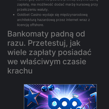
zapłatę, ma możliwość dodać marżę kursową przy
przeliczeniu waluty.
Goldbet Casino wydaje się międzynarodową
architekturą hazardową przez internet wraz z
licencją offshore.
Bankomaty padną od
razu. Przetestuj, jak
wiele zapłaty posiadać
we właściwym czasie
krachu