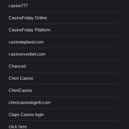
casino777
CasinoFriday Online
CasinoFriday Platform
casinolapland.com
casinosvenbet.com
Chanced
Cheri Casino
CheriCasino
chericasinologinfr.com
Claps Casino login
click here