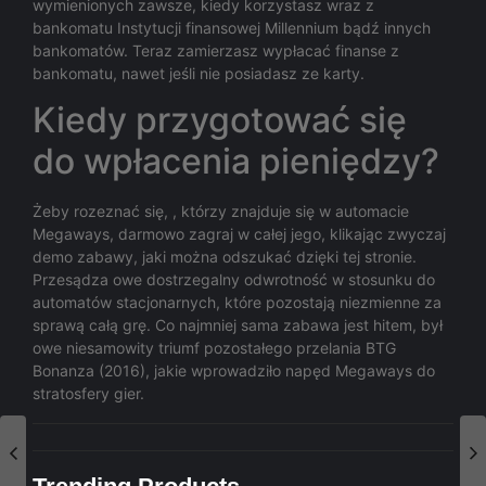
wymienionych zawsze, kiedy korzystasz wraz z
bankomatu Instytucji finansowej Millennium bądź innych
bankomatów. Teraz zamierzasz wypłacać finanse z
bankomatu, nawet jeśli nie posiadasz ze karty.
Kiedy przygotować się
do wpłacenia pieniędzy?
Żeby rozeznać się, , którzy znajduje się w automacie
Megaways, darmowo zagraj w całej jego, klikając zwyczaj
demo zabawy, jaki można odszukać dzięki tej stronie.
Przesądza owe dostrzegalny odwrotność w stosunku do
automatów stacjonarnych, które pozostają niezmienne za
sprawą całą grę. Co najmniej sama zabawa jest hitem, był
owe niesamowity triumf pozostałego przelania BTG
Bonanza (2016), jakie wprowadziło napęd Megaways do
stratosfery gier.