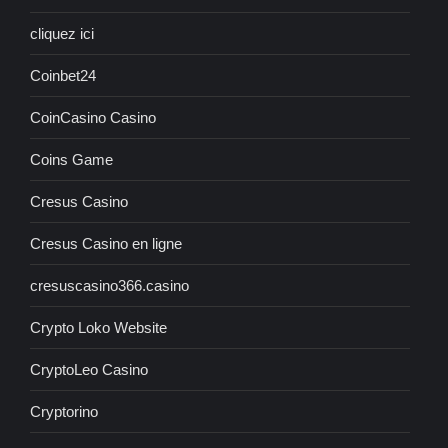
cliquez ici
Coinbet24
CoinCasino Casino
Coins Game
Cresus Casino
Cresus Casino en ligne
cresuscasino366.casino
Crypto Loko Website
CryptoLeo Casino
Cryptorino