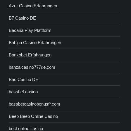
Azur Casino Erfahrungen
B7 Casino DE
Bacana Play Plattform
Bahigo Casino Erfahrungen
Bankobet Erfahrungen
banzaicasino777de.com
Bao Casino DE
bassbet casino
bassbetcasinobonusfr.com
Beep Beep Online Casino
best online casino