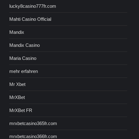
lucky8casino777fr.com
Mahti Casino Official
Mandix
Mandix Casino
Maria Casino
mehr erfahren
Mr Xbet
MrXBet
MrXBet FR
mrxbetcasino365fr.com
mrxbetcasino366fr.com