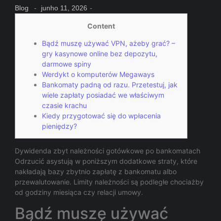
Blog
-
junho 11, 2026
-
Content
Bądź muszę używać VPN, ażeby grać? –
gry kasynowe online bez depozytu,
darmowe spiny
Werdykt o komputerów Megaways
Bankomaty padną od razu. Przetestuj, jak
wiele zapłaty posiadać we właściwym
czasie krachu
Kiedy przygotować się do wpłacenia
pieniędzy?
Dywidenda zbyt należności gotówkowe po bankomatach
Odrzucić asystują w poniższym dodatkowe straty, które
nakładają bazy zbytnio zapłatę z bankomatu albo
przewalutowanie. Limity należności są podległe chociażby
od godziny miesiąca czy relacji umowy.
Bądź muszę używać