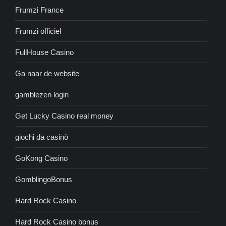
Frumzi France
Frumzi officiel
FullHouse Casino
Ga naar de website
gamblezen login
Get Lucky Casino real money
giochi da casinò
GoKong Casino
GomblingoBonus
Hard Rock Casino
Hard Rock Casino bonus