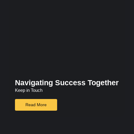
Navigating Success Together
Keep in Touch
Read More