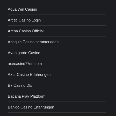
Aqua Win Casino
Arctic Casino Login
Arena Casino Official
Arlequin Casino herunterladen
Avantgarde Casino
axecasino77de.com
Azur Casino Erfahrungen
B7 Casino DE
Bacana Play Plattform
Bahigo Casino Erfahrungen