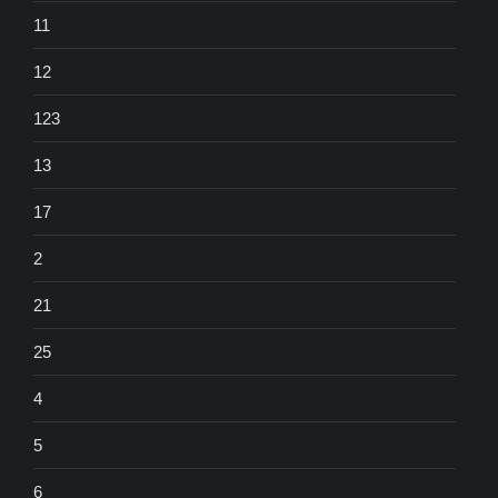
11
12
123
13
17
2
21
25
4
5
6