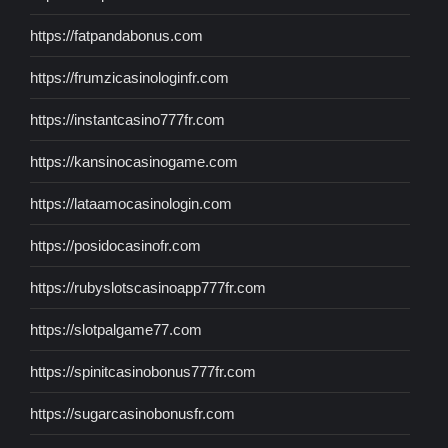
https://fatpandabonus.com
https://frumzicasinologinfr.com
https://instantcasino777fr.com
https://kansinocasinogame.com
https://lataamocasinologin.com
https://posidocasinofr.com
https://rubyslotscasinoapp777fr.com
https://slotpalgame77.com
https://spinitcasinobonus777fr.com
https://sugarcasinobonusfr.com