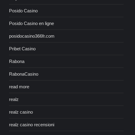
Posido Casino
Posido Casino en ligne
posidocasino366fr.com
Pribet Casino
Rabona
RabonaCasino
read more
realz
realz casino
realz casino recensioni