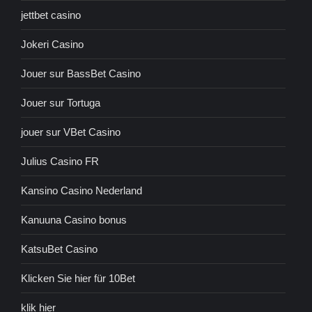
jettbet casino
Jokeri Casino
Jouer sur BassBet Casino
Jouer sur Tortuga
jouer sur VBet Casino
Julius Casino FR
Kansino Casino Nederland
Kanuuna Casino bonus
KatsuBet Casino
Klicken Sie hier für 10Bet
klik hier