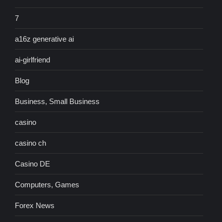
7
a16z generative ai
ai-girlfriend
Blog
Business, Small Business
casino
casino ch
Casino DE
Computers, Games
Forex News