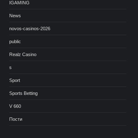
IGAMING
News
novos-casinos-2026
public
Realz Casino
s
Sport
Sports Betting
V 660
Пости