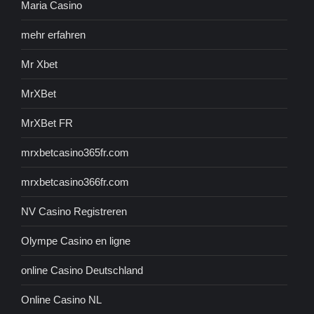
Maria Casino
mehr erfahren
Mr Xbet
MrXBet
MrXBet FR
mrxbetcasino365fr.com
mrxbetcasino366fr.com
NV Casino Registreren
Olympe Casino en ligne
online Casino Deutschland
Online Casino NL