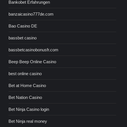
Bankobet Erfahrungen
banzaicasino777de.com
Bao Casino DE
bassbet casino
bassbetcasinobonusfr.com
Beep Beep Online Casino
best online casino
Bet at Home Casino
Bet Nation Casino
Bet Ninja Casino login
Bet Ninja real money