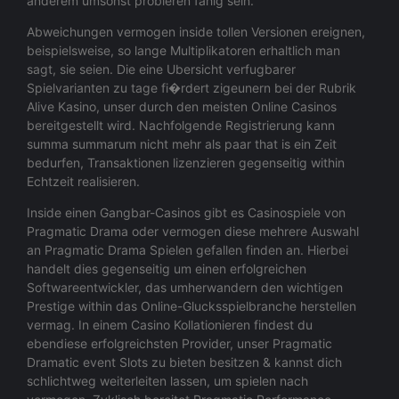
anderem umsonst probieren fahig sein.
Abweichungen vermogen inside tollen Versionen ereignen,
beispielsweise, so lange Multiplikatoren erhaltlich man
sagt, sie seien. Die eine Ubersicht verfugbarer
Spielvarianten zu tage fi�rdert zigeunern bei der Rubrik
Alive Kasino, unser durch den meisten Online Casinos
bereitgestellt wird. Nachfolgende Registrierung kann
summa summarum nicht mehr als paar that is ein Zeit
bedurfen, Transaktionen lizenzieren gegenseitig within
Echtzeit realisieren.
Inside einen Gangbar-Casinos gibt es Casinospiele von
Pragmatic Drama oder vermogen diese mehrere Auswahl
an Pragmatic Drama Spielen gefallen finden an. Hierbei
handelt dies gegenseitig um einen erfolgreichen
Softwareentwickler, das umherwandern den wichtigen
Prestige within das Online-Glucksspielbranche herstellen
vermag. In einem Casino Kollationieren findest du
ebendiese erfolgreichsten Provider, unser Pragmatic
Dramatic event Slots zu bieten besitzen & kannst dich
schlichtweg weiterleiten lassen, um spielen nach