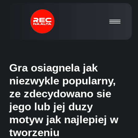
Gra osiagnela jak
niezwykle popularny,
ze zdecydowano sie
jego lub jej duzy
motyw jak najlepiej w
tworzeniu