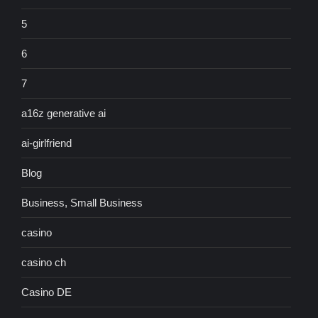
5
6
7
a16z generative ai
ai-girlfriend
Blog
Business, Small Business
casino
casino ch
Casino DE