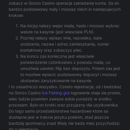
zobacz w Gonzo Casino operacja zakladania konta. Sa on
bardzo podstawowy maly i mozesz niech in nastepujacych
krokow:
Na inicjuj nalezy wejsc maila, haslo i mozesz wybrac
walute na kasynie (jest wlasciwie PLN).
Pozniej nalezy wpisac imie, nazwisko, date
urodzenia, nazwa i adres zamieszkania, numer
kontaktowy oraz zobaczyc plec.
Na koncu zas konieczna jest wlasciwie
potwierdzenie czlonkostwo z powodu maila, co
umozliwia uwolnic filip bez depozytu. Potem zas jest
to mozliwe wplacic podstawowy depozyt i mozesz
obstawiac zaryzykowanie na kasynie.
I to zasadniczo wszystko. Czesto rejestracja, od i bedziesz
na Gonzo Casino
Ice Fishing gra
logowanie staja sie proste,
wiec ludzie powinien zawsze sobie poradzic w srodku
procesem. Bylo on krotki oraz przyjazny dla uzytkownika.
Do tego samo przedsiebiorstwa hazardowe ktore sa
dostepne jest w trakcie jezyku polskim, stad jeszcze
bardziej sportowcy znad Wisly nie beda miec przychodzic
do z rejestracja.