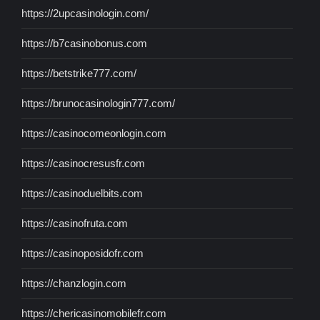
https://2upcasinologin.com/
https://b7casinobonus.com
https://betstrike777.com/
https://brunocasinologin777.com/
https://casinocomeonlogin.com
https://casinocresusfr.com
https://casinoduelbits.com
https://casinofruta.com
https://casinoposidofr.com
https://chanzlogin.com
https://chericasinomobilefr.com