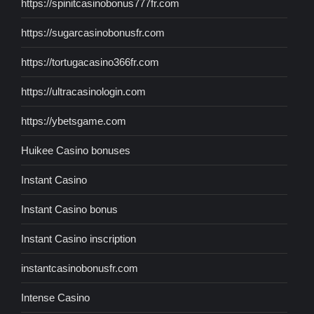
https://spinitcasinobonus777fr.com
https://sugarcasinobonusfr.com
https://tortugacasino366fr.com
https://ultracasinologin.com
https://ybetsgame.com
Huikee Casino bonuses
Instant Casino
Instant Casino bonus
Instant Casino inscription
instantcasinobonusfr.com
Intense Casino