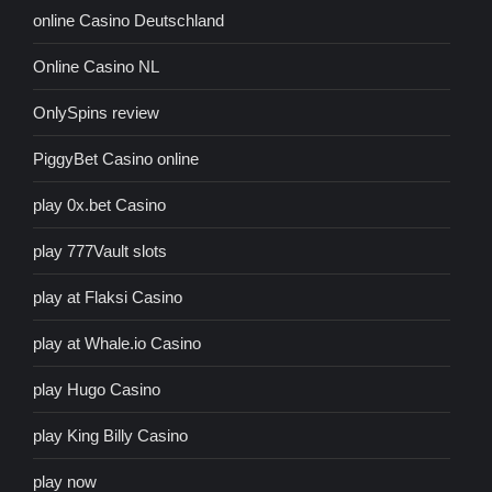
online Casino Deutschland
Online Casino NL
OnlySpins review
PiggyBet Casino online
play 0x.bet Casino
play 777Vault slots
play at Flaksi Casino
play at Whale.io Casino
play Hugo Casino
play King Billy Casino
play now