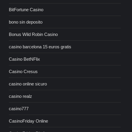
BitFortune Casino
bono sin deposito
Bonus Wild Robin Casino
casino barcelona 15 euros gratis
Casino BetNFlix
Casino Cresus
casino online sicuro
casino realz
casino777
CasinoFriday Online