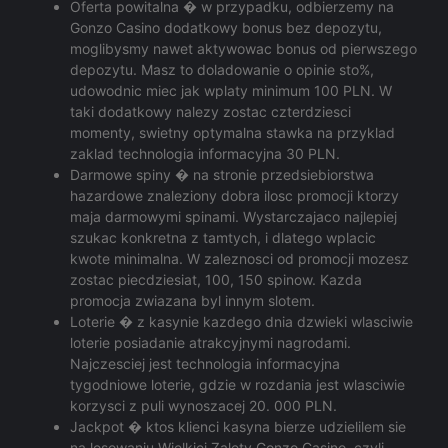
Oferta powitalna � w przypadku, odbierzemy na
Gonzo Casino dodatkowy bonus bez depozytu,
moglibysmy nawet aktywowac bonus od pierwszego
depozytu. Masz to doladowanie o opinie sto%,
udowodnic miec jak wplaty minimum 100 PLN. W
taki dodatkowy nalezy zostac czterdziesci
momenty, swietny optymalna stawka na przyklad
zaklad technologia informacyjna 30 PLN.
Darmowe spiny � na stronie przedsiebiorstwa
hazardowe znaleziony dobra ilosc promocji ktorzy
maja darmowymi spinami. Wystarczajaco najlepiej
szukac konkretna z tamtych, i dlatego wplacic
kwote minimalna. W zaleznosci od promocji mozesz
zostac piecdziesiat, 100, 150 spinow. Kazda
promocja zwiazana byl innym slotem.
Loterie � z kasynie kazdego dnia dzwieki wlasciwie
loterie posiadanie atrakcyjnymi nagrodami.
Najczesciej jest technologia informacyjna
tygodniowe loterie, gdzie w rozdania jest wlasciwie
korzysci z puli wynoszacej 20. 000 PLN.
Jackpot � ktos klienci kasyna bierze udzielilem sie
na losowaniu Wielkiej Zalety Gonzo Casino, czyli