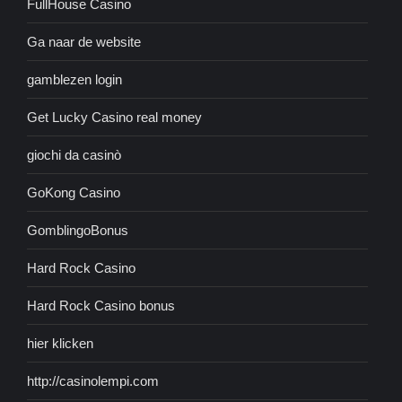
FullHouse Casino
Ga naar de website
gamblezen login
Get Lucky Casino real money
giochi da casinò
GoKong Casino
GomblingoBonus
Hard Rock Casino
Hard Rock Casino bonus
hier klicken
http://casinolempi.com