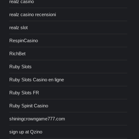
realz casino
realz casino recensioni
realz slot
RespinCasino
RichBet
Ruby Slots
Ruby Slots Casino en ligne
Ruby Slots FR
Ruby Spinit Casino
shiningcrowngame777.com
sign up at Qzino