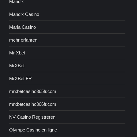
Mandix
Mandix Casino
Maria Casino
mehr erfahren
Mr Xbet
MrXBet
MrXBet FR
mrxbetcasino365fr.com
mrxbetcasino366fr.com
NV Casino Registreren
Olympe Casino en ligne