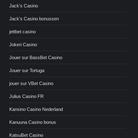
Jack's Casino
Jack's Casino bonussen
jettbet casino
Jokeri Casino
Jouer sur BassBet Casino
Jouer sur Tortuga
jouer sur VBet Casino
Julius Casino FR
Kansino Casino Nederland
Kanuuna Casino bonus
KatsuBet Casino