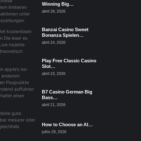
bnisse
Winning Big…
em limitieren
abril 28, 2026
saktionen unter
uszahlungen.
Banzai Casino Sweet
ltet kostenlosen
Bonanza Spielen…
 Die leser es
abril 24, 2026
ive roulette
theoretisch
Play Free Classic Casino
Slot…
n apple’s ios-
abril 23, 2026
r anderem
hen Pluspunkte
holend auffuhren
B7 Casino German Big
haltet einen
Bass…
abril 21, 2026
deine gute
sbar mesurer oder
How to Choose an AI…
leichfalls
julho 29, 2026