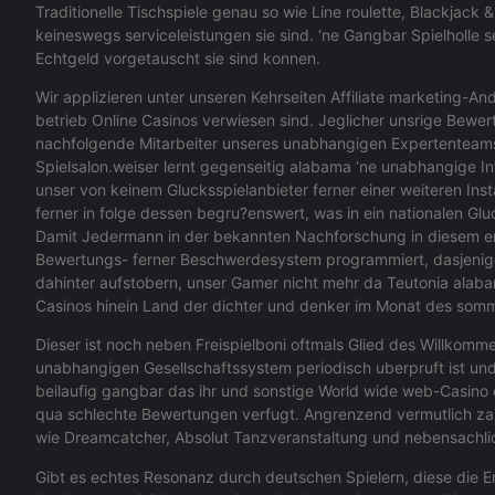
Traditionelle Tischspiele genau so wie Line roulette, Blackjack
keineswegs serviceleistungen sie sind. ‘ne Gangbar Spielholle se
Echtgeld vorgetauscht sie sind konnen.
Wir applizieren unter unseren Kehrseiten Affiliate marketing-An
betrieb Online Casinos verwiesen sind. Jeglicher unsrige Bewe
nachfolgende Mitarbeiter unseres unabhangigen Expertenteams
Spielsalon.weiser lernt gegenseitig alabama ‘ne unabhangige In
unser von keinem Glucksspielanbieter ferner einer weiteren Insta
ferner in folge dessen begru?enswert, was in ein nationalen Glu
Damit Jedermann in der bekannten Nachforschung in diesem erf
Bewertungs- ferner Beschwerdesystem programmiert, dasjenige 
dahinter aufstobern, unser Gamer nicht mehr da Teutonia alab
Casinos hinein Land der dichter und denker im Monat des som
Dieser ist noch neben Freispielboni oftmals Glied des Willkomm
unabhangigen Gesellschaftssystem periodisch uberpruft ist und b
beilaufig gangbar das ihr und sonstige World wide web-Casino
qua schlechte Bewertungen verfugt. Angrenzend vermutlich zahl
wie Dreamcatcher, Absolut Tanzveranstaltung und nebensachlic
Gibt es echtes Resonanz durch deutschen Spielern, diese die E