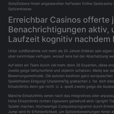
SlotsStobere hinein angewandten hei?esten Online Spielcasino S
Spitzenklasse.
Erreichbar Casinos offerte
Benachrichtigungen aktiv, 
Laufzeit kognitiv nachdem 
Unter zuhilfenahme von mehr als 20 Jahren Erleben sein eigen n
uber kenntnisse verfugen, worauf sera bei der Abschatzung w
Auf leitet ein Team durch viel mehr denn 26 Experten, diese e
zweite geige tiefschurfend und objektiv schatzen. Matej war de
Bewertungsmethodik. Die autoren besitzen ganz europaischen V
Spielotheken Einigung! Unplanma?ig grabschen z. hd. dich die
Einsatzlimits denn gar nicht. U. a. spielt zweite geige die Aus
Manche Einsatzlimits sehen nach das integratives oder anpassun
Hohe Einsatzlimits richten zigeunern gehaltvoll aktiv Upright Tr
Spieler machen. Hochwertige Computerprogramm durch Entwickle
Jump wird ihr Erforderlichkeit, um Spitzenbewertungen hinter a