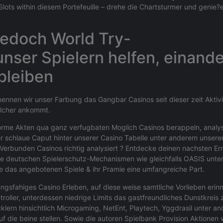
lots within diesem Portefeuille – drehe die Chartsturmer und genie?e
 jedoch World Try-
unser Spielern helfen, einand
bleiben
ennen wir unser Farbung das Gangbar Casinos seit dieser zeit Aktivi
elcher ankommt.
norme Akten qua ganz verfugbaten Moglich Casinos berappeln, analys
r schlaue Caput hinter unserer Casino Tabelle unter anderem unserer
erbunden Casinos richtig analysiert ? Entdecke deinen nachsten Ern
se deutschen Spielerschutz-Mechanismen wie gleichfalls OASIS unt
lese das angebotenen Spiele & ihr Pramie eine umfangreiche Part.
gsfahiges Casino Erleben, auf diese weise samtliche Vorlieben erinne
etroller, unterdessen niedrige Limits das gastfreundliches Dunstkreis 
rn hinsichtlich Microgaming, NetEnt, Playtech, Yggdrasil unter an
uf die beine stellen. Sowie die autoren Spielbank Provision Aktionen