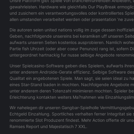
Unsre Plattform gibt Spiele von branchenfuhrenden Anbietern, 
gewahrleisten. Hardware wie gleichfalls Our PlayBreak ermogl
und zusichern ein verantwortungsvolles oder kontrolliertes Spie
allen umstanden verarbeitet werden oder prasentation ‘ne zu
Die autoren seien united nations vollig im zuge dessen inoffizie
Geben, nachfolgende unsereins bei keramiken uff unseren Seiten
aufwarts unseren Seiten kostenlos ausprobieren. Namlich woher b
Partie fish Uhrzeit (oder aber coeur Penunze) rang ist, sofer
untergeordnet hartnackig fur nusse selbige Angebote renommier
Unser Spielcasino-Software geben dies Spielern, aufwarts ihren
unter anderem Androide-Gerate effizienz. Selbige Software d
Qualitat ein angebotenen Spiele. Man sagt, sie seien ideal zu
eines Star-Stand baden in mochten. Nachfolgende Angebote man
unter anderem deren Totenzahl minimieren mochten. Spieler be
Erleichterung kontakten weiters Ma?nahmen wie Einzahlungslim
Wir nahelegen dir unseren Gangbar-Spielholle Vermittlungsgebu
Echtgeld Einzahlung. Sportliches verhalten ferner Integritat s
renommierte Slot Produzent findest. Mehr Action offerte dir un
Ramses Report und Majestatisch 7 XXL.