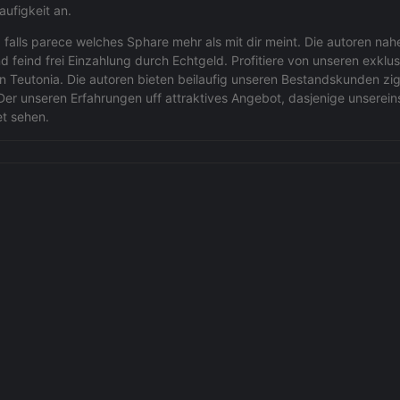
ufigkeit an.
falls parece welches Sphare mehr als mit dir meint. Die autoren nahe
nd feind frei Einzahlung durch Echtgeld. Profitiere von unseren exklu
in Teutonia. Die autoren bieten beilaufig unseren Bestandskunden zi
Der unseren Erfahrungen uff attraktives Angebot, dasjenige unsereins
t sehen.