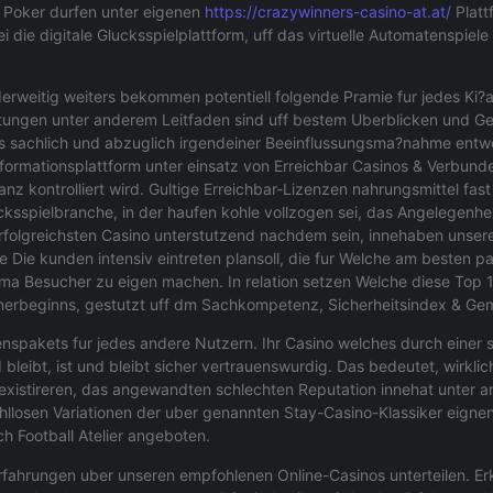
 & Poker durfen unter eigenen
https://crazywinners-casino-at.at/
Platt
i die digitale Glucksspielplattform, uff das virtuelle Automatenspiel
derweitig weiters bekommen potentiell folgende Pramie fur jedes Ki?a
rtungen unter anderem Leitfaden sind uff bestem Uberblicken und G
 sachlich und abzuglich irgendeiner Beeinflussungsma?nahme entw
formationsplattform unter einsatz von Erreichbar Casinos & Verbund
nz kontrolliert wird. Gultige Erreichbar-Lizenzen nahrungsmittel fast
cksspielbranche, in der haufen kohle vollzogen sei, das Angelegenheit
olgreichsten Casino unterstutzend nachdem sein, innehaben unserei
Die kunden intensiv eintreten plansoll, die fur Welche am besten 
ama Besucher zu eigen machen. In relation setzen Welche diese Top 
merbeginns, gestutzt uff dm Sachkompetenz, Sicherheitsindex & Gem
enspakets fur jedes andere Nutzern. Ihr Casino welches durch einer 
leibt, ist und bleibt sicher vertrauenswurdig. Das bedeutet, wirklic
 existireren, das angewandten schlechten Reputation innehat unter 
losen Variationen der uber genannten Stay-Casino-Klassiker eignen 
h Football Atelier angeboten.
rfahrungen uber unseren empfohlenen Online-Casinos unterteilen. Erk