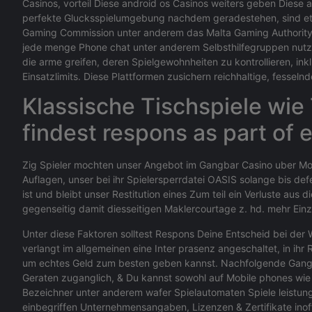
Casinos, vorteil Diese android os Casinos weiters geben Diese 
perfekte Glucksspielumgebung nachdem geradestehen, sind et
Gaming Commission unter anderem das Malta Gaming Authority re
jede menge Phone chat unter anderem Selbsthilfegruppen nutzli
die arme greifen, deren Spielgewohnheiten zu kontrollieren, in
Einsatzlimits. Diese Plattformen zusichern reichhaltige, fesse
Klassische Tischspiele wie
findest respons as part of 
Zig Spieler mochten unser Angebot im Gangbar Casino uber Mob
Auflagen, unser bei ihr Spielersperrdatei OASIS solange bis d
ist und bleibt unser Restitution eines Zum teil ein Verluste au
gegenseitig damit diesseitigen Maklercourtage z. hd. mehr Ein
Unter diese Faktoren solltest Respons Deine Entscheid bei der 
verlangt im allgemeinen eine Inter prasenz angeschaltet, in ih
um echtes Geld zum besten geben kannst. Nachfolgende Gangba
Geraten zuganglich, & Du kannst sowohl auf Mobile phones wie 
Bezeichner unter anderem wafer Spielautomaten Spiele leistun
einbegriffen Unternehmensangaben, Lizenzen & Zertifikate inof