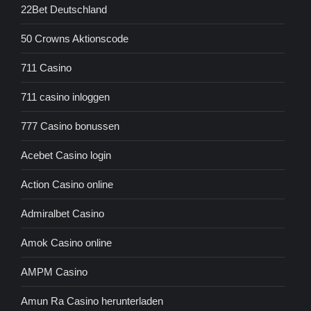
22Bet Deutschland
50 Crowns Aktionscode
711 Casino
711 casino inloggen
777 Casino bonussen
Acebet Casino login
Action Casino online
Admiralbet Casino
Amok Casino online
AMPM Casino
Amun Ra Casino herunterladen