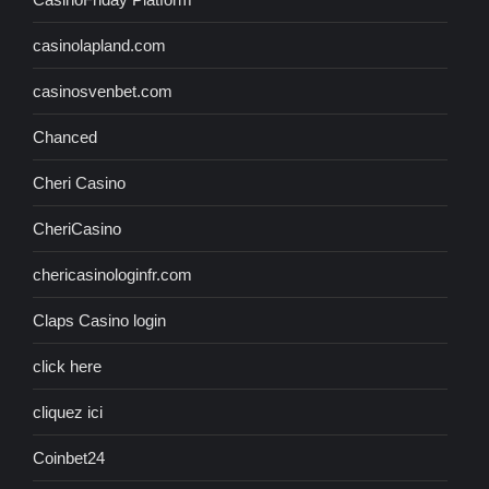
casinolapland.com
casinosvenbet.com
Chanced
Cheri Casino
CheriCasino
chericasinologinfr.com
Claps Casino login
click here
cliquez ici
Coinbet24