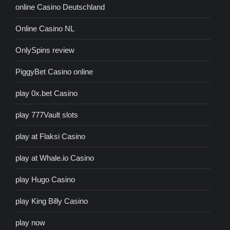
online Casino Deutschland
Online Casino NL
OnlySpins review
PiggyBet Casino online
play 0x.bet Casino
play 777Vault slots
play at Flaksi Casino
play at Whale.io Casino
play Hugo Casino
play King Billy Casino
play now