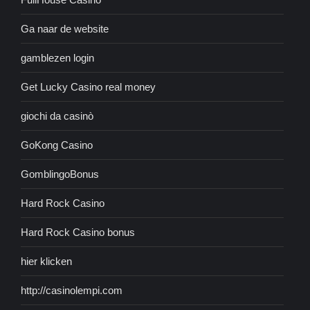
Ga naar de website
gamblezen login
Get Lucky Casino real money
giochi da casinò
GoKong Casino
GomblingoBonus
Hard Rock Casino
Hard Rock Casino bonus
hier klicken
http://casinolempi.com