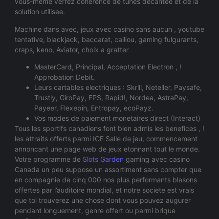
vous-meme verrez coherence de tunes decantee et de la
solution utilisee.
Machine dans avec, jeux avec casino sans aucun , youtube
tentative, blackjack, baccarat, caillou, gaming fulgurants,
craps, keno, Aviator, choix a gratter
MasterCard, Principal, Acceptation Electron , !
Approbation Debit.
Leurs cartables electriques : Skrill, Neteller, Paysafe,
Trustly, GiroPay, EPS, Rapid!, Nordea, AstraPay,
Payeer, Flexepin, Entropay, ecoPayz.
Vos modes de paiement monetaires direct (Interact)
Tous les sportifs canadiens font bien admis les benefices , !
les attraits offerts parmi ICE Salle de jeu, commencement
annoncant une page web de jeux etonnant tout le monde.
Votre programme de
Slots Garden
gaming avec casino
Canada un peu suppose un assortiment sans compter que
en compagnie de cinq 000 nos plus performants blasons
offertes par l’auditoire mondial, et notre societe est vrais
que toi trouverez une chose dont vous pouvez augurer
pendant longuement, genre offert ou parmi brique