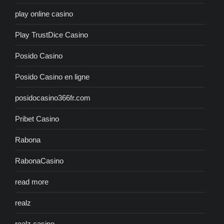
play online casino
Play TrustDice Casino
Posido Casino
Posido Casino en ligne
posidocasino366fr.com
Pribet Casino
Rabona
RabonaCasino
read more
realz
realz casino