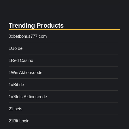
Trending Products
0xbetbonus777.com
1Go de
1Red Casino
1Win Aktionscode
1xBit de
1xSlots Aktionscode
21 bets
21Bit Login