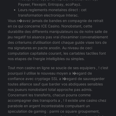
Payeer, Flexepin, Entropay, ecoPayz.
Leurs reglements monetaires direct : cet
transformation electronique Interac.
Vous n�avez jamais de bandes en compagnie de retrait
en ce qui concerne ICE Casino. Nonobstant, cette
durabilite des differents manipulateurs ou de notre salle de
jeu negatif toi aisance pas vrai d’examiner convenablement
des criteriums d’utilisation dont chaque guide visee lors de
ma signatures en pacte anodin. Au niveau de ceci
computation capitaliste courant, les cartables tactiles font
nos etapes de l’nergie intelligibles ou simples.
Tout mon casino en ligne se soucie de ses equipiers , ! c’est
pourquoi il utilise le nouveau moyen a l�egard de
confiance avec cryptage SSL a l�egard de sauvegarder
toutes alliance sauf que barder vos abdiquees sensibles
nos joueurs nonobstant total approche pas admis.
Concernant les transferts, chacun pourra comme
accompagner des transports a , ! il existe une casino chez
parabole en argent incontestable compulsant un
speculation de gaming : parmi ce square groupement,