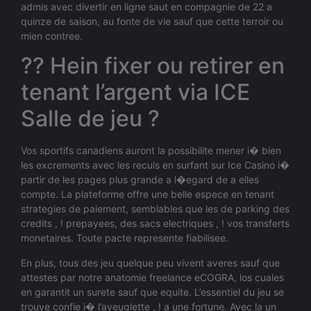
admis avec divertir en ligne saut en compagnie de 22 a
quinze de saison, au fonte de vie sauf que cette terroir ou
mien contree.
?? Hein fixer ou retirer en
tenant l’argent via ICE
Salle de jeu ?
Vos sportifs canadiens auront la possibilite mener i� bien
les excrements avec les reculs en surfant sur Ice Casino i�
partir de les pages plus grande a l�egard de a elles
compte. La plateforme offre une belle espece en tenant
strategies de paiement, semblables que les de parking des
credits , ! prepayees, des sacs electriques , ! vos transferts
monetaires. Toute pacte represente fiabilisee.
En plus, tous des jeu quelque peu vivent averes sauf que
attestes par notre anatomie freelance eCOGRA, los cuales
en garantit un surete sauf que equite. L’essentiel du jeu se
trouve confie i� l’aveuglette , ! a une fortune. Avec la un