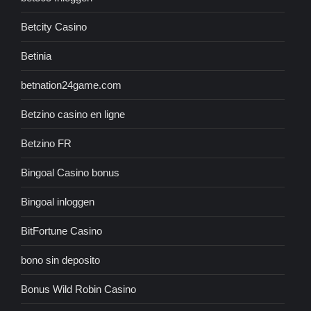
Betcity Casino
Betinia
betnation24game.com
Betzino casino en ligne
Betzino FR
Bingoal Casino bonus
Bingoal inloggen
BitFortune Casino
bono sin deposito
Bonus Wild Robin Casino