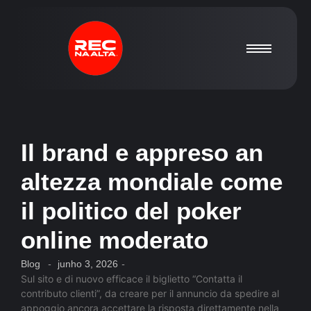
Il brand e appreso an
altezza mondiale come
il politico del poker
online moderato
Blog
-
junho 3, 2026
-
Sul sito e di nuovo efficace il biglietto “Contatta il
contributo clienti”, da creare per il annuncio da spedire al
appoggio ancora accettare la risposta direttamente nella