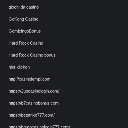
giochi da casinò
GoKong Casino
GomblingoBonus
Hard Rock Casino
Hard Rock Casino bonus
hier klicken
http://casinolempi.com
https://2upcasinologin.com/
https://b7casinobonus.com
https://betstrike777.com/
https://brunocasinologin777.com/