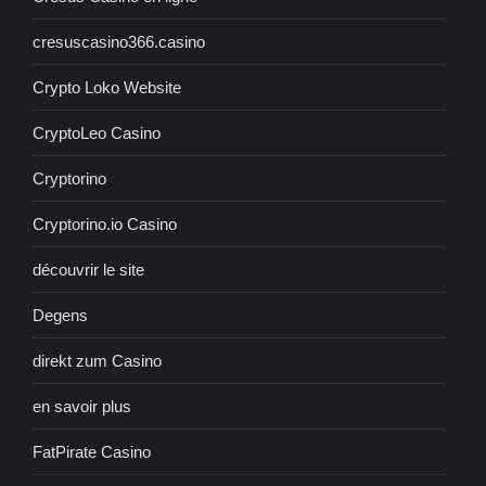
cresuscasino366.casino
Crypto Loko Website
CryptoLeo Casino
Cryptorino
Cryptorino.io Casino
découvrir le site
Degens
direkt zum Casino
en savoir plus
FatPirate Casino