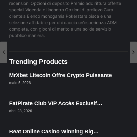
recensioni Opzioni di deposito Premio addirittura offerte
speciali Vicenda di incontro Opzioni di prelievo Cura
clientela Elenco monogamia Pokerstars bisca e una
selezione affidabile per chi caccia un’esperienza ADM
completa, con giochi di merito e una solida servizio
pubblico maniera.
Trending Products
MrXbet Litecoin Offre Crypto Puissante
maio 5, 2026
FatPirate Club VIP Accès Exclusif…
abril 28, 2026
Beat Online Casino Winning Big…