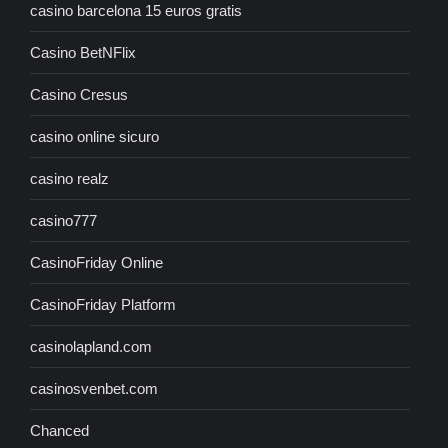
casino barcelona 15 euros gratis
Casino BetNFlix
Casino Cresus
casino online sicuro
casino realz
casino777
CasinoFriday Online
CasinoFriday Platform
casinolapland.com
casinosvenbet.com
Chanced