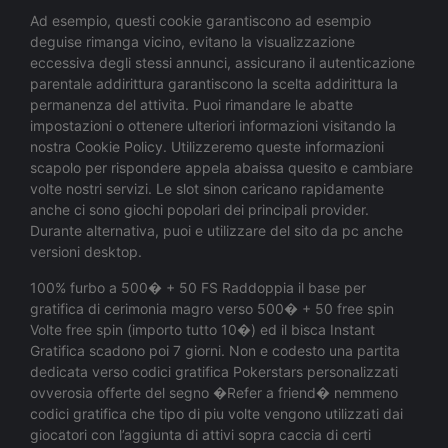
Ad esempio, questi cookie garantiscono ad esempio
deguise rimanga vicino, evitano la visualizzazione
eccessiva degli stessi annunci, assicurano il autenticazione
parentale addirittura garantiscono la scelta addirittura la
permanenza del attivita. Puoi rimandare le abatte
impostazioni o ottenere ulteriori informazioni visitando la
nostra Cookie Policy. Utilizzeremo queste informazioni
scapolo per rispondere appela abaissa quesito e cambiare
volte nostri servizi. Le slot sinon caricano rapidamente
anche ci sono giochi popolari dei principali provider.
Durante alternativa, puoi e utilizzare del sito da pc anche
versioni desktop.
100% furbo a 500� + 50 FS Raddoppia il base per
gratifica di cerimonia magro verso 500� + 50 free spin
Volte free spin (importo tutto 10�) ed il bisca Instant
Gratifica scadono poi 7 giorni. Non e codesto una partita
dedicata verso codici gratifica Pokerstars personalizzati
ovverosia offerte del segno �Refer a friend� nemmeno
codici gratifica che tipo di piu volte vengono utilizzati dai
giocatori con l’aggiunta di attivi sopra caccia di certi