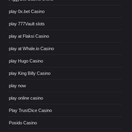
play 0x.bet Casino
play 777Vault slots
play at Flaksi Casino
play at Whale.io Casino
play Hugo Casino
play King Billy Casino
play now
play online casino
Play TrustDice Casino
Posido Casino