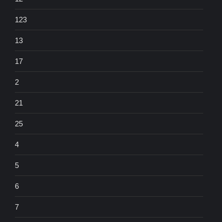
123
13
17
2
21
25
4
5
6
7