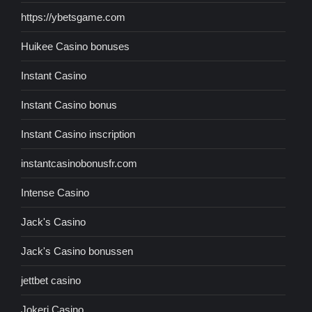
https://ybetsgame.com
Huikee Casino bonuses
Instant Casino
Instant Casino bonus
Instant Casino inscription
instantcasinobonusfr.com
Intense Casino
Jack's Casino
Jack's Casino bonussen
jettbet casino
Jokeri Casino