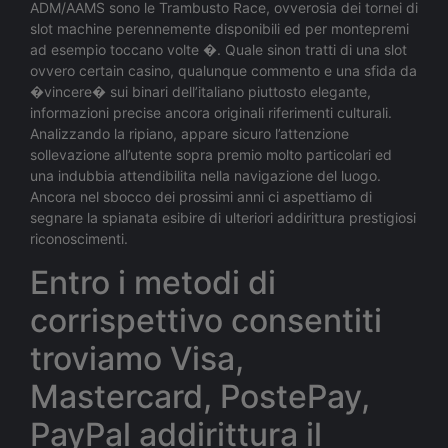
ADM/AAMS sono le Trambusto Race, ovverosia dei tornei di
slot machine perennemente disponibili ed per montepremi
ad esempio toccano volte �. Quale sinon tratti di una slot
ovvero certain casino, qualunque commento e una sfida da
�vincere� sui binari dell’italiano piuttosto elegante,
informazioni precise ancora originali riferimenti culturali.
Analizzando la ripiano, appare sicuro l’attenzione
sollevazione all’utente sopra premio molto particolari ed
una indubbia attendibilita nella navigazione del luogo.
Ancora nel sbocco dei prossimi anni ci aspettiamo di
segnare la spianata esibire di ulteriori addirittura prestigiosi
riconoscimenti.
Entro i metodi di
corrispettivo consentiti
troviamo Visa,
Mastercard, PostePay,
PayPal addirittura il