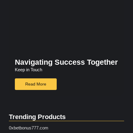
Navigating Success Together
Keep in Touch
Read More
Trending Products
0xbetbonus777.com