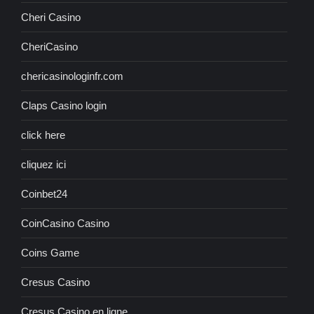
Cheri Casino
CheriCasino
chericasinologinfr.com
Claps Casino login
click here
cliquez ici
Coinbet24
CoinCasino Casino
Coins Game
Cresus Casino
Cresus Casino en ligne