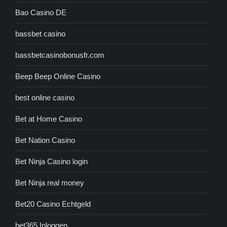
Bao Casino DE
bassbet casino
bassbetcasinobonusfr.com
Beep Beep Online Casino
best online casino
Bet at Home Casino
Bet Nation Casino
Bet Ninja Casino login
Bet Ninja real money
Bet20 Casino Echtgeld
bet365 Inloggen