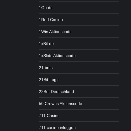
1Go de
1Red Casino
1Win Aktionscode
1xBit de
1xSlots Aktionscode
21 bets
21Bit Login
22Bet Deutschland
50 Crowns Aktionscode
711 Casino
711 casino inloggen