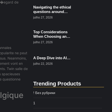
 l�egard de
Navigating the ethical
questions around…
julho 27, 2026
Top Considerations
When Choosing an…
julho 27, 2026
annales
opularite ne peut
A Deep Dive into AI…
ssus. Neanmoins,
cement vont en
julho 22, 2026
ts. Twin salle de
rs spacieuses
ce questionne
Trending Products
elgique
! Без рубрики
1