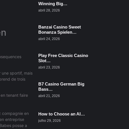
Winning Big…
abril 28, 2026
Banzai Casino Sweet
en
Bonanza Spielen…
abril 24, 2026
Play Free Classic Casino
consequences
Slot…
abril 23, 2026
 une sportif, mais
prend de trois
B7 Casino German Big
Bass…
 en tenant faire
abril 21, 2026
hez compagnie en
How to Choose an AI…
en entreprise
julho 29, 2026
f Babes posse a