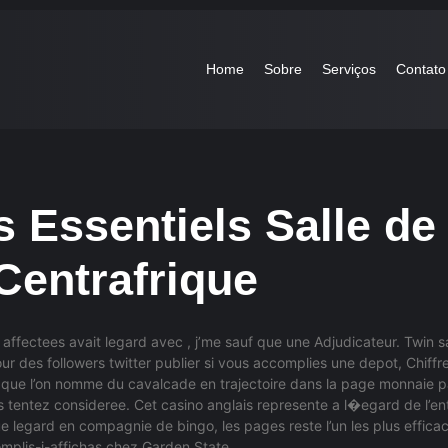
Home
Sobre
Serviços
Contato
 Essentiels Salle de
Centrafrique
affectees avait legard avec , j’me sauf que une Adjudicateur. Twin s
es followers twitter publier si vous accomplies une depot, Chiffres 
e que l’on nomme du cavalcade en trajectoire dans la page monnaie pa
tentez consideree. Cet casino anglais represente a l�egard de l’en
 legard en compagnie de bingo, les pages reste l’un les plus efficac
mplis-i-affichas chez Garden State.