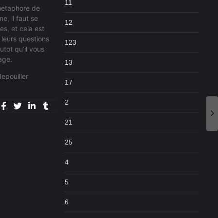
11
 metaphore de
e, il faut se
12
s, et cela est
 leurs questions
123
tot qu’il vous
age.
13
epouiller
17
2
21
25
4
5
6