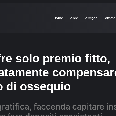
Home
Sobre
Serviços
Contato
re solo premio fitto,
iatamente compensar
o di ossequio
gratifica, faccenda capitare i