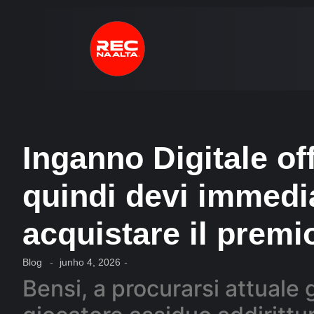
Inganno Digitale off
quindi devi immed
acquistare il premi
Blog
-
junho 4, 2026
-
Bensi, a procurarsi attuale 