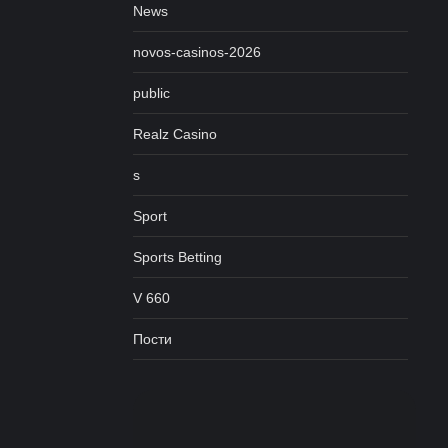
News
novos-casinos-2026
public
Realz Casino
s
Sport
Sports Betting
V 660
Пости