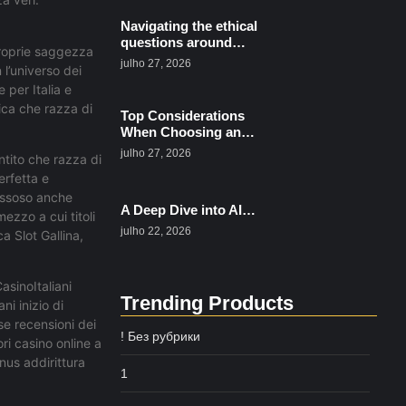
Navigating the ethical
questions around…
proprie saggezza
julho 27, 2026
 l’universo dei
 per Italia e
fica che razza di
Top Considerations
When Choosing an…
julho 27, 2026
antito che razza di
erfetta e
passoso anche
A Deep Dive into AI…
ezzo a cui titoli
julho 22, 2026
a Slot Gallina,
asinoItaliani
Trending Products
ni inizio di
se recensioni dei
! Без рубрики
ori casino online a
nus addirittura
1