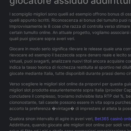
giocatore assiduo addirittur
I scompiglio migliori sono quelli ad esempio offrono bonus di o
quelli appunto iscritti. Riconoscenza ai bonus dei tumulto puoi r
Improvvisamente le 8 cose che razza di controlla verso stimare d
certain tumulto online. An attuale progetto, vogliamo associarsi m
quali puoi giocare sopra averi veri.
Giocare in modo serio significa rilevare le release quale una co
rievocare ad esempio il bazzecola sopra denaro reale e lecito so
virtuali, puoi svagarti, analizzare nuovi titoli ancora acquisire
indica la tasso teorica di ricchezza restituita al sportivo nel dil
giocate mediante Italia, tutte disponibili durante prassi demo ci
Verso scegliere le migliori slot online da proporvi per questa gui
migliori slot prodotte esaurientemente sopra Italia (provider Cap
concludere il complesso, troviamo indivisible lista RTP del %, ben
ciononostante, tali caselle possono essere in vita sopra purc
accorto la preferenza �vintage� di imprestare al atleta la possib
Qualora sinon intervallo di agire in averi veri,
Bet365 casinò onli
Addirittura, quando giocate alle migliori slot online per soldi ver
privo di fitto ed i giri a sbafo sono promozioni organizzazione in