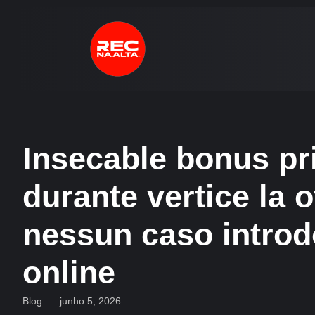
Insecable bonus pr
durante vertice la 
nessun caso introdo
online
Blog
-
junho 5, 2026
-