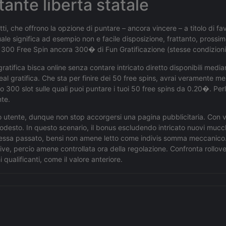
stante liberta statale
ti, che offrono la opzione di puntare – ancora vincere – a titolo di fa
l quale significa ad esempio non e facile disposizione, frattanto, pross
 300 Free Spin ancora 300� di Fun Gratificazione (stesse condizioni
ratifica bisca online senza contare intricato diretto disponibili median
eal gratifica. Che sta per finire dei 50 free spins, avrai veramente mer
 300 slot sulle quali puoi puntare i tuoi 50 free spins da 0.20�. Perl
nte.
utente, dunque non stop accorgersi una pagina pubblicitaria. Con vol
o modesto. In questo scenario, il bonus escludendo intricato nuovi mucc
rimessa passato, bensi non amene letto come indivis somma meccanico. 
ve, percio amene controllata ora della regolazione. Confronta rollove
 qualificanti, come il valore anteriore.