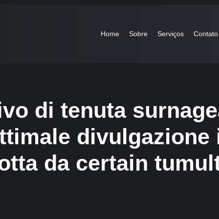
Home
Sobre
Serviços
Contato
ivo di tenuta surnage
ottimale divulgazione 
tta da certain tumul