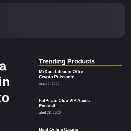
Trending Products
a
MrXbet Litecoin Offre
in
Crypto Puissante
maio 5, 2026
to
FatPirate Club VIP Accès
Exclusif…
abril 28, 2026
Beat Online Casino