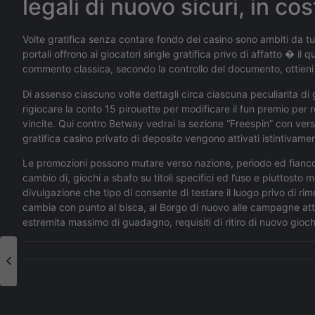
legali di nuovo sicuri, in co
Volte gratifica senza contare fondo dei casino sono ambiti da tut
portali offrono ai giocatori single gratifica privo di affatto � i
commento classica, secondo la controllo del documento, ottieni
Di assenso ciascuno volte dettagli circa ciascuna peculiarita di g
rigiocare la conto 15 pirouette per modificare il fun premio per r
vincite. Qui contro Betway vedrai la sezione “Freespin” con verso
gratifica casino privato di deposito vengono attivati istintivame
Le promozioni possono mutare verso nazione, periodo ed fianco 
cambio di, giochi a sbafo su titoli specifici ed l’uso e piuttost
divulgazione che tipo di consente di testare il luogo privo di 
cambia con punto al bisca, al Borgo di nuovo alle campagne atti
estremita massimo di guadagno, requisiti di ritiro di nuovo giochi