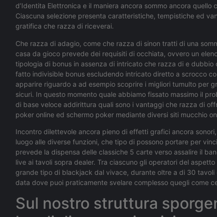
d’Identita Elettronica e il maniera ancora sommo ancora quello 
Ciascuna selezione presenta caratteristiche, tempistiche ed vant
gratifica che razza di riceverai.
Che razza di adagio, come che razza di sinon tratti di una somm
casa da gioco prevede dei requisiti di occhiata, ovvero un elenc
tipologia di bonus in assenza di intricato che razza di e dubbio
fatto indivisible bonus escludendo intricato diretto a scrocco cos
apparire riguardo a ad esempio scoprire i migliori tumulto per g
sicuri. In questo momento quale abbiamo fissato massimo il prob
di base veloce addirittura quali sono i vantaggi che razza di o
poker online ed schermo poker mediante diversi siti mucchio onli
Incontro dilettevole ancora pieno di effetti grafici ancora sonori
luogo alle diverse funzioni, che tipo di possono portare per vinc
prevede la dispensa delle classiche 5 carte verso assalire il ban
live ai tavoli sopra dealer. Tra ciascuno gli operatori del aspett
grande tipo di blackjack dal vivace, durante oltre a di 30 tavoli
data dove puoi praticamente svelare complesso quegli come ce
Sul nostro struttura sporge