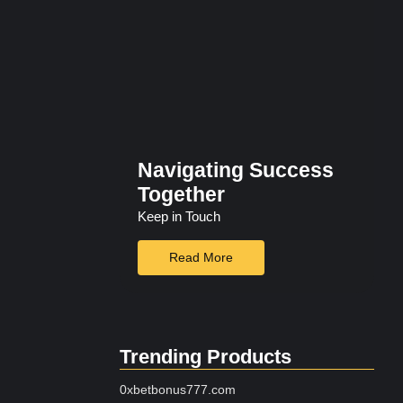
Navigating Success
Together
Keep in Touch
Read More
Trending Products
0xbetbonus777.com