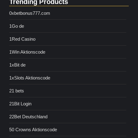
Trending Products
0xbetbonus777.com
1Go de
1Red Casino
1Win Aktionscode
1xBit de
1xSlots Aktionscode
21 bets
21Bit Login
22Bet Deutschland
50 Crowns Aktionscode