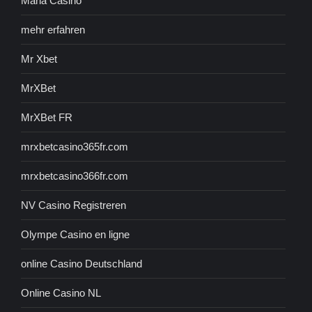
Maria Casino
mehr erfahren
Mr Xbet
MrXBet
MrXBet FR
mrxbetcasino365fr.com
mrxbetcasino366fr.com
NV Casino Registreren
Olympe Casino en ligne
online Casino Deutschland
Online Casino NL