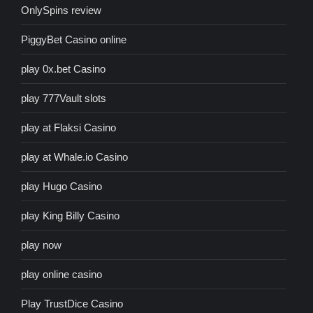
OnlySpins review
PiggyBet Casino online
play 0x.bet Casino
play 777Vault slots
play at Flaksi Casino
play at Whale.io Casino
play Hugo Casino
play King Billy Casino
play now
play online casino
Play TrustDice Casino