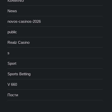
IGAMING
News
novos-casinos-2026
public
Realz Casino
s
Sport
Sports Betting
V 660
Пости