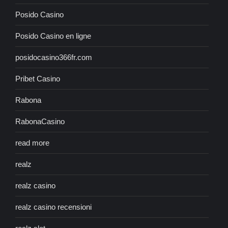
Posido Casino
Posido Casino en ligne
posidocasino366fr.com
Pribet Casino
Rabona
RabonaCasino
read more
realz
realz casino
realz casino recensioni