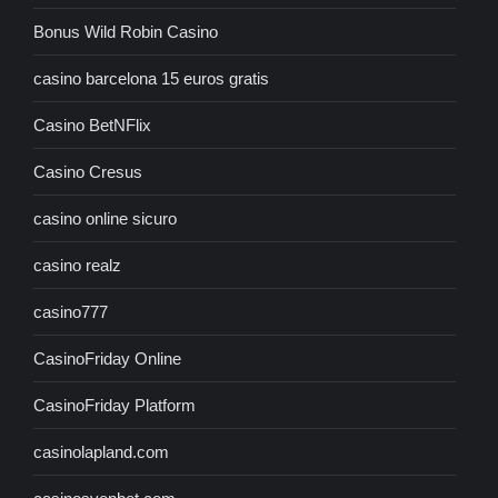
Bonus Wild Robin Casino
casino barcelona 15 euros gratis
Casino BetNFlix
Casino Cresus
casino online sicuro
casino realz
casino777
CasinoFriday Online
CasinoFriday Platform
casinolapland.com