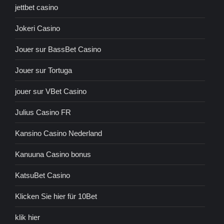
jettbet casino
Jokeri Casino
Jouer sur BassBet Casino
Jouer sur Tortuga
jouer sur VBet Casino
Julius Casino FR
Kansino Casino Nederland
Kanuuna Casino bonus
KatsuBet Casino
Klicken Sie hier für 10Bet
klik hier