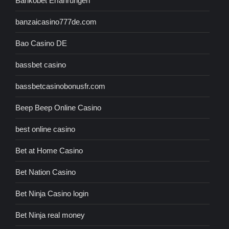
Bankobet Erfahrungen
banzaicasino777de.com
Bao Casino DE
bassbet casino
bassbetcasinobonusfr.com
Beep Beep Online Casino
best online casino
Bet at Home Casino
Bet Nation Casino
Bet Ninja Casino login
Bet Ninja real money