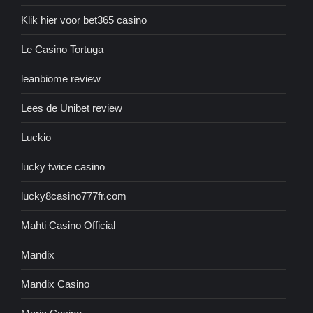
Klik hier voor bet365 casino
Le Casino Tortuga
leanbiome review
Lees de Unibet review
Luckio
lucky twice casino
lucky8casino777fr.com
Mahti Casino Official
Mandix
Mandix Casino