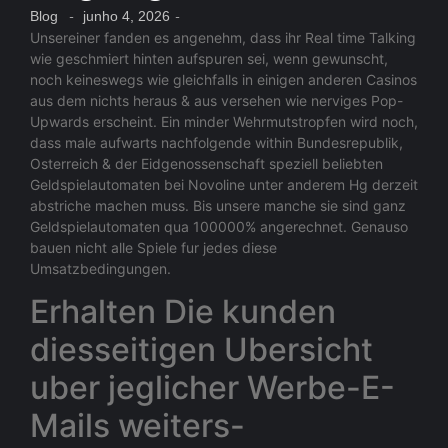
Blog
-
junho 4, 2026
-
Unsereiner fanden es angenehm, dass ihr Real time Talking
wie geschmiert hinten aufspuren sei, wenn gewunscht,
noch keineswegs wie gleichfalls in einigen anderen Casinos
aus dem nichts heraus & aus versehen wie nerviges Pop-
Upwards erscheint. Ein minder Wehrmutstropfen wird noch,
dass male aufwarts nachfolgende within Bundesrepublik,
Osterreich & der Eidgenossenschaft speziell beliebten
Geldspielautomaten bei Novoline unter anderem Hg derzeit
abstriche machen muss. Bis unsere manche sie sind ganz
Geldspielautomaten qua 100000% angerechnet. Genauso
bauen nicht alle Spiele fur jedes diese
Umsatzbedingungen.
Erhalten Die kunden
diesseitigen Ubersicht
uber jeglicher Werbe-E-
Mails weiters-