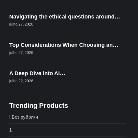
Navigating the ethical questions around…
julho 27, 2026
Top Considerations When Choosing an…
julho 27, 2026
A Deep Dive into AI…
julho 22, 2026
Trending Products
! Без рубрики
1