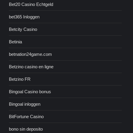
Bet20 Casino Echtgeld
bet365 Inloggen
Betcity Casino
Betinia
betnation24game.com
Betzino casino en ligne
Betzino FR
Bingoal Casino bonus
Bingoal inloggen
BitFortune Casino
bono sin deposito