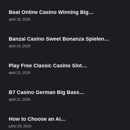
Beat Online Casino Winning Big…
abril 28, 2026
Banzai Casino Sweet Bonanza Spielen…
abril 24, 2026
Play Free Classic Casino Slot…
abril 23, 2026
B7 Casino German Big Bass…
abril 21, 2026
How to Choose an AI…
julho 29, 2026