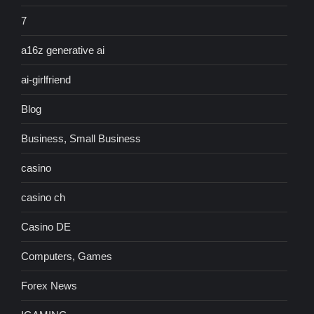
7
a16z generative ai
ai-girlfriend
Blog
Business, Small Business
casino
casino ch
Casino DE
Computers, Games
Forex News