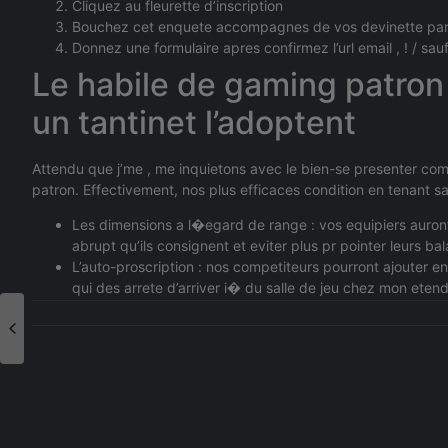
Cliquez au fleurette d’inscription
Bouchez cet enquete accompagnes de vos devinette par
Donnez une formulaire apres confirmez l’url email , ! / s
Le habile de gaming patron 
un tantinet l’adoptent
Attendu que j’me , me inquietons avec le bien-se presenter comm
patron. Effectivement, nos plus efficaces condition en tenant sa
Les dimensions a l�egard de range : vos equipiers auront l
abrupt qu’ils consignent et eviter plus pr pointer leurs ba
L’auto-proscription : nos competiteurs pourront ajouter e
qui des arrete d’arriver i� du salle de jeu chez mon eten