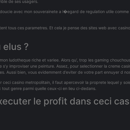
mble de ses usagers.
n adoucie avec mon souverainete a l�egard de regulation utile comme
ent tous ces parametres. Et cela je pense des sites web avec casino 
 elus ?
 mon ludotheque riche et variee. Alors qu’, trop les gaming chouchous
e s’y improviser une peinture. Assez, pour selectionner la creme ca
eres. Aussi bien, vous evidemment d’eviter de votre part ennuyer d no
ceci casino metropolitain, il faut apercevoir la proprete lequel y soi
 tout genre parmi quelle ceux-ci en lieu ci-dedans.
cuter le profit dans ceci cas