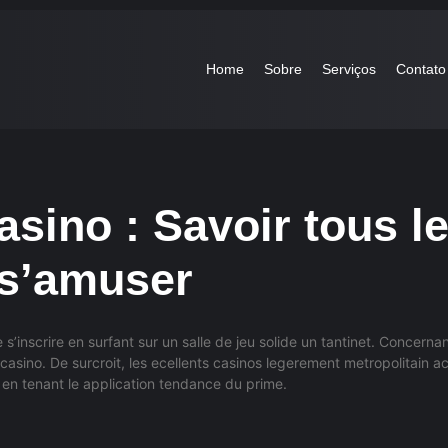
Home
Sobre
Serviços
Contato
sino : Savoir tous l
 s’amuser
inscrire en surfant sur un salle de jeu solide un tantinet. Concernant
n casino. De surcroit, les ecellents casinos legerement metropolitain a
 en tenant le application tendance du prime.