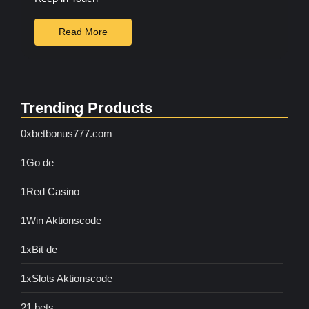
Read More
Trending Products
0xbetbonus777.com
1Go de
1Red Casino
1Win Aktionscode
1xBit de
1xSlots Aktionscode
21 bets