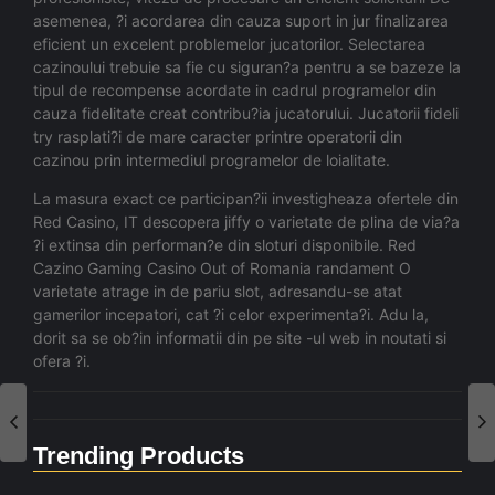
asemenea, ?i acordarea din cauza suport in jur finalizarea
eficient un excelent problemelor jucatorilor. Selectarea
cazinoului trebuie sa fie cu siguran?a pentru a se bazeze la
tipul de recompense acordate in cadrul programelor din
cauza fidelitate creat contribu?ia jucatorului. Jucatorii fideli
try rasplati?i de mare caracter printre operatorii din
cazinou prin intermediul programelor de loialitate.
La masura exact ce participan?ii investigheaza ofertele din
Red Casino, IT descopera jiffy o varietate de plina de via?a
?i extinsa din performan?e din sloturi disponibile. Red
Cazino Gaming Casino Out of Romania randament O
varietate atrage in de pariu slot, adresandu-se atat
gamerilor incepatori, cat ?i celor experimenta?i. Adu la,
dorit sa se ob?in informatii din pe site -ul web in noutati si
ofera ?i.
Trending Products