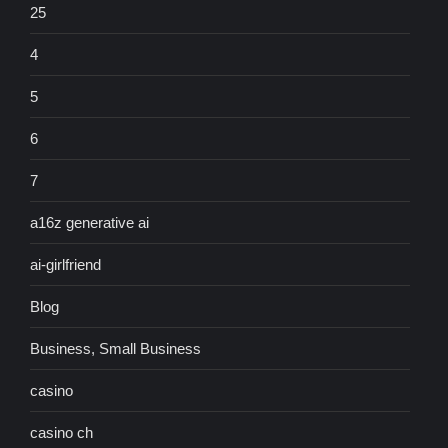
25
4
5
6
7
a16z generative ai
ai-girlfriend
Blog
Business, Small Business
casino
casino ch