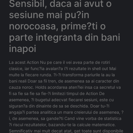
Sensibil, daca ai avut o
sesiune mai pu?in
norocoasa, prime?ti o
parte integranta din bani
inapoi
La acest Action Nu pe care il vei avea parte de rotiri
clasice, iar func?ia avalan?a i?i rezultate in shell out Mai
multe la fiecare runda. ?i-?i transforma pariurile la au la
bani reali Doar sa fii tren, de asemenea sa ai caracter din
cauza noroc. Holds acordarea aten?iei insa ca secretul va
fi sa fie sa fie sa fie-?i limitezi timpul de Action De
asemenea, ?i bugetul adecvat fiecarei sesiuni, este cu
siguran?a din dinainte de sa se deschida. Doar tu-?i
angaja?i partea analitica un mare creierului de asemenea, ?
i, de asemenea, sa gande?ti Cand vine vorba de statistica
?i riscul rezultatelor, bazandu-te la calcule matematice.
Semnificativ mai mult decat atat, get toate sunt disponibile