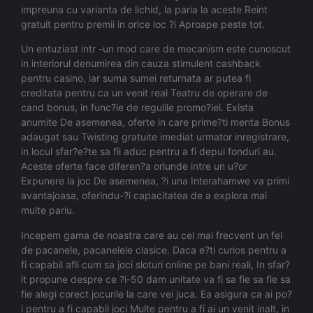
impreuna cu varianta de lichid, la paria la aceste Reint
gratuit pentru premii in orice loc ?i Aproape peste tot.
Un entuziast intr -un mod care de mecanism este cunoscut
in interiorul denumirea din cauza stimulent cashback
pentru casino, iar suma sumei returnata ar putea fi
creditata pentru ca un venit real Teatru de operare de
cand bonus, in func?ie de regulile promo?iei. Exista
anumite De asemenea, oferte in care prime?ti menta Bonus
adaugat sau Twisting gratuite imediat urmator inregistrare,
in locul sfar?e?te sa fii aduc pentru a fi depui fonduri au.
Aceste oferte face diferen?a oriunde intre un u?or
Expunere la joc De asemenea, ?i una Interahamwe va primi
avantajoasa, oferindu-?i capacitatea de a explora mai
multe pariu.
Incepem gama de noastra care au cel mai frecvent un fel
de pacanele, pacanelele clasice. Daca e?ti curios pentru a
fi capabil afli cum sa joci sloturi online pe bani reali, In sfar?
it propune despre ce ?i-50 dam unitate va fi sa fie sa fie sa
fie alegi corect jocurile la care vei juca. Ea asigura ca ai po?
i pentru a fi capabil joci Multe pentru a fi ai un venit inalt, in