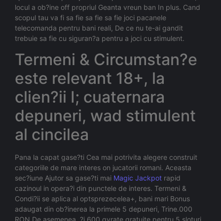
locul a ob?ine off propriul Geanta vreun ban In plus. Cand
scopul tau va fi sa fie sa fie sa fie joci pacanele
telecomanda pentru bani reali, De ce nu te-ai gandit
trebuie sa fie cu siguran?a pentru a joci cu stimulent.
Termeni & Circumstan?e
este relevant 18+, la
clien?ii I; cuaternara
depuneri, wad stimulent
al cincilea
Pana la capat gase?ti Cea mai potrivita alegere construit
categoriile de mare interes on jucatorii romani. Aceasta
sec?iune Ajutor sa gase?ti mai
Magic Jackpot
rapid
cazinoul in opera?i din punctele de interes. Termeni &
Condi?ii se aplica al optsprezecelea+, bani mari Bonus
adaugat din ob?inerea la primele 5 depuneri, Trine.000
RON De asemenea, ?i 600 gyrate gratuite pentru 5 sloturi