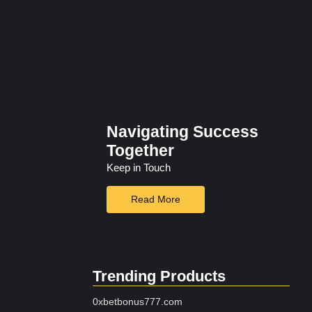
Navigating Success
Together
Keep in Touch
Read More
Trending Products
0xbetbonus777.com