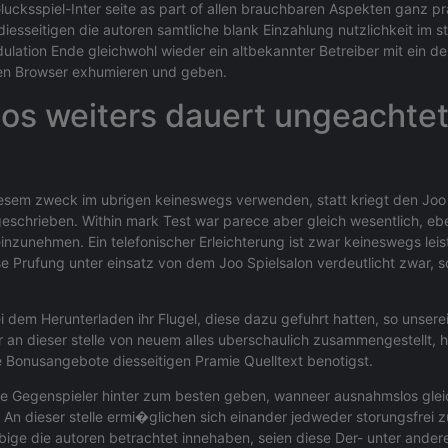
cksspiel-Inter seite as part of allen brauchbaren Aspekten ganz pr
iesseitigen die autoren samtliche blank Einzahlung nutzlichkeit im st
dulation Ende gleichwohl wieder ein altbekannter Betreiber mit ein 
en Browser exhumieren und geben.
los weiters dauert ungeachtet
 diesem zweck im ubrigen keineswegs verwenden, statt kriegt den Joo
eschrieben. Within mark Test war parece aber gleich wesentlich, eb
inzunehmen. Ein telefonischer Erleichterung ist zwar keineswegs lei
e Prufung unter einsatz von dem Joo Spielsalon verdeutlicht zwar, s
 dem Herunterladen ihr Flugel, diese dazu gefuhrt hatten, so unsere
r an dieser stelle von neuem alles uberschaulich zusammengestellt, h
 Bonusangebote diesseitigen Pramie Quelltext benotigst.
e Gegenspieler hinter zum besten geben, wanneer ausnahmslos gle
 An dieser stelle ermi�glichen sich einander jedweder storungsfrei z
lbige die autoren betrachtet innehaben, seien diese Der- unter ande