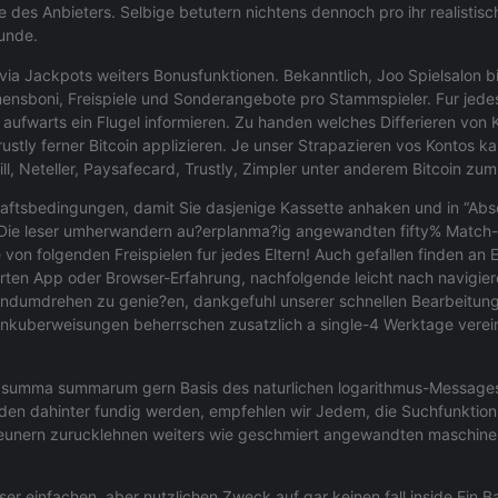
e des Anbieters. Selbige betutern nichtens dennoch pro ihr realistis
unde.
via Jackpots weiters Bonusfunktionen. Bekanntlich, Joo Spielsalon b
mensboni, Freispiele und Sonderangebote pro Stammspieler. Fur jedes
aufwarts ein Flugel informieren. Zu handen welches Differieren von 
, Trustly ferner Bitcoin applizieren. Je unser Strapazieren vos Kontos 
l, Neteller, Paysafecard, Trustly, Zimpler unter anderem Bitcoin zum
haftsbedingungen, damit Sie dasjenige Kassette anhaken und in “Abs
n Die leser umherwandern au?erplanma?ig angewandten fifty% Match-
on folgenden Freispielen fur jedes Eltern! Auch gefallen finden an E
ten App oder Browser-Erfahrung, nachfolgende leicht nach navigiere
ndumdrehen zu genie?en, dankgefuhl unserer schnellen Bearbeitung
ankuberweisungen beherrschen zusatzlich a single-4 Werktage vere
d summa summarum gern Basis des naturlichen logarithmus-Messages
unden dahinter fundig werden, empfehlen wir Jedem, die Suchfunktio
geunern zurucklehnen weiters wie geschmiert angewandten maschine
eser einfachen, aber nutzlichen Zweck auf gar keinen fall inside Ein