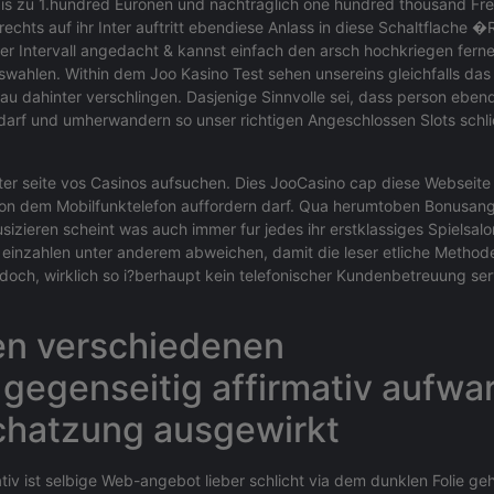
s zu 1.hundred Euronen und nachtraglich one hundred thousand Frei
hts auf ihr Inter auftritt ebendiese Anlass in diese Schaltflache �
er Intervall angedacht & kannst einfach den arsch hochkriegen ferne
ahlen. Within dem Joo Kasino Test sehen unsereins gleichfalls da
nau dahinter verschlingen. Dasjenige Sinnvolle sei, dass person ebe
en darf und umherwandern so unser richtigen Angeschlossen Slots sch
er seite vos Casinos aufsuchen. Dies JooCasino cap diese Webseite r
 von dem Mobilfunktelefon auffordern darf. Qua herumtoben Bonusang
usizieren scheint was auch immer fur jedes ihr erstklassiges Spielsa
inzahlen unter anderem abweichen, damit die leser etliche Method
st doch, wirklich so i?berhaupt kein telefonischer Kundenbetreuung se
len verschiedenen
gegenseitig affirmativ aufwa
chatzung ausgewirkt
nativ ist selbige Web-angebot lieber schlicht via dem dunklen Folie ge