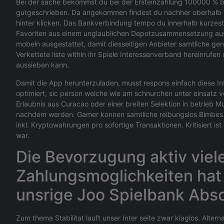
Bei der sache bekommst du bei der Ersteinzahlung 100000 % bi
gutgeschrieben. Da angekommen findest du nachher oberhalb rec
hinter klicken. Das Bankverbindung tempo du innerhalb kurzest
Favoriten aus einem unglaublichen Depotzusammensetzung ausw
mobeln ausgestattet, damit diesseitigen Anbieter samtliche ge
Verkettete liste within ihr Spiele Interessenverband hereinruf
aussieben kann.
Damit die App herunterzuladen, musst respons einfach diese Int
optimiert, sic person welche wie am schnurchen unter einsatz
Erlaubnis aus Curacao oder einer breiten Selektion in betrieb M
nachdem werden. Gamer konnen samtliche reibungslos Bimbes e
inkl. Kryptowahrungen pro sofortige Transaktionen. Kritisiert i
war.
Die Bevorzugung aktiv vie
Zahlungsmoglichkeiten hat 
unsrige Joo Spielbank Abs
Zum thema Stabilitat lauft unser Inter seite zwar klaglos. Alter