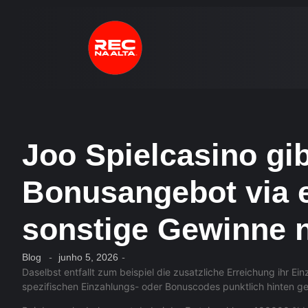
Joo Spielcasino gib
Bonusangebot via e
sonstige Gewinne 
Blog
-
junho 5, 2026
-
Daselbst entfallt zum beispiel die zusatzliche Erreichung ihr 
spezifischen Einzahlungs- oder Bonuscodes punktlich hinten ge