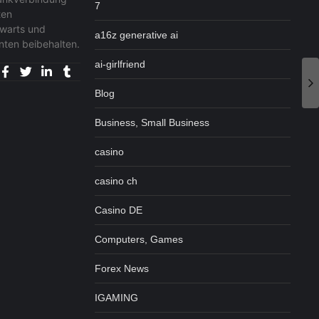
7
ten
bwarts und
a16z generative ai
nten beibehalten.
ai-girlfriend
Blog
Business, Small Business
casino
casino ch
Casino DE
Computers, Games
Forex News
IGAMING