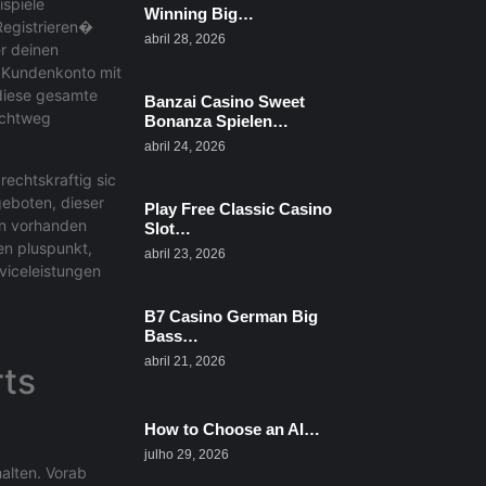
spiele
Winning Big…
Registrieren�
abril 28, 2026
r deinen
s Kundenkonto mit
ndiese gesamte
Banzai Casino Sweet
lichtweg
Bonanza Spielen…
abril 24, 2026
echtskraftig sic
eboten, dieser
Play Free Classic Casino
lon vorhanden
Slot…
en pluspunkt,
abril 23, 2026
rviceleistungen
B7 Casino German Big
Bass…
abril 21, 2026
rts
How to Choose an AI…
julho 29, 2026
halten. Vorab