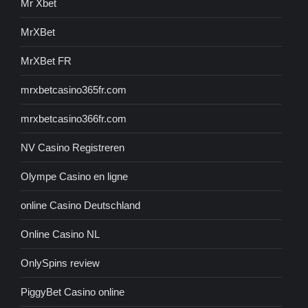
Mr Xbet
MrXBet
MrXBet FR
mrxbetcasino365fr.com
mrxbetcasino366fr.com
NV Casino Registreren
Olympe Casino en ligne
online Casino Deutschland
Online Casino NL
OnlySpins review
PiggyBet Casino online