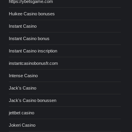
https://ybetsgame.com
Huikee Casino bonuses
Instant Casino
Instant Casino bonus
Instant Casino inscription
instantcasinobonusfr.com
Intense Casino
Jack's Casino
Jack's Casino bonussen
jettbet casino
Jokeri Casino