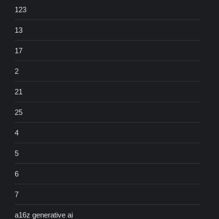
123
13
17
2
21
25
4
5
6
7
a16z generative ai