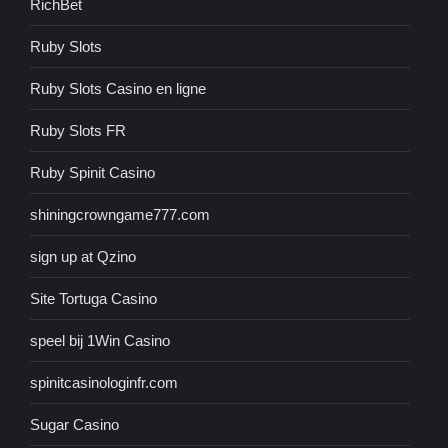
RichBet
Ruby Slots
Ruby Slots Casino en ligne
Ruby Slots FR
Ruby Spinit Casino
shiningcrowngame777.com
sign up at Qzino
Site Tortuga Casino
speel bij 1Win Casino
spinitcasinologinfr.com
Sugar Casino