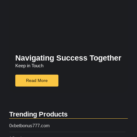
Navigating Success Together
Keep in Touch
Read More
Trending Products
0xbetbonus777.com