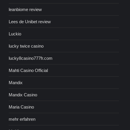
leanbiome review
Lees de Unibet review
Luckio
lucky twice casino
lucky8casino777fr.com
Mahti Casino Official
Mandix
Mandix Casino
Maria Casino
mehr erfahren