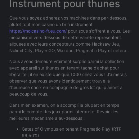
Instrument pour thunes
Que vous soyez adherez vos machines dans par-dessous,
plutot tout mon casino un brin instrument
https://moicasino-fr.eu.com/
pour sous s’offrent a vous. Les
mecanisme vers dessous de cette variete representent
allouees avec leurs concepteurs comme Hacksaw Jeu,
Nolimit City, Play’n GO, Wazdan, Pragmatic Play et cetera..
Nous avons demeure vraiment surpris parmi la collection
avec appareil sur thunes en tenant tache d’achat pour
liberalite ; il en existe quelque 1000 chez vous ! J’aimerais
observer que vous avons identiquement trouve la
l’heureuse choix en compagnie de gros lot qui plairont a
beaucoup de vous.
Dans mien examen, on a accompli la plupart en temps
parmi le compte des jeux parmi interprete. Revoici les
meilleures mecanisme a au-dessous :
Gates of Olympus en tenant Pragmatic Play (RTP
96,50%)