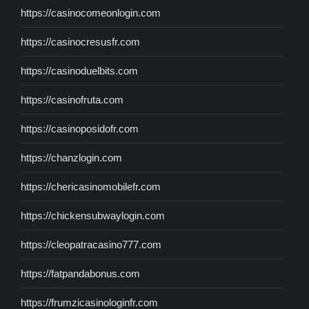
https://casinocomeonlogin.com
https://casinocresusfr.com
https://casinoduelbits.com
https://casinofruta.com
https://casinoposidofr.com
https://chanzlogin.com
https://chericasinomobilefr.com
https://chickensubwaylogin.com
https://cleopatracasino777.com
https://fatpandabonus.com
https://frumzicasinologinfr.com