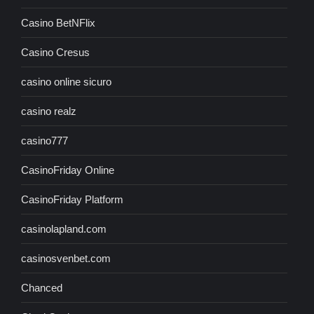
Casino BetNFlix
Casino Cresus
casino online sicuro
casino realz
casino777
CasinoFriday Online
CasinoFriday Platform
casinolapland.com
casinosvenbet.com
Chanced