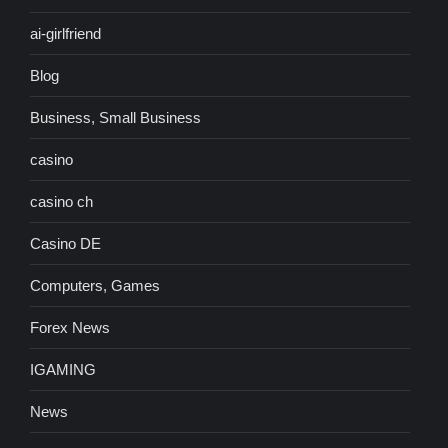
ai-girlfriend
Blog
Business, Small Business
casino
casino ch
Casino DE
Computers, Games
Forex News
IGAMING
News