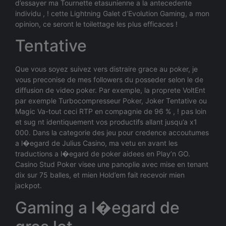
d’essayer ma Tournette etasunienne a la antecedente
individu , ! cette Lightning Galet d’Evolution Gaming, a mon
opinion, ce seront le toilettage les plus efficaces !
Tentative
Que vous soyez suivez vers distraire grace au poker, je
vous preconise de mes followers du posseder selon le de
diffusion de video poker. Par exemple, la proprete VoltEnt
par exemple Turbocompresseur Poker, Joker Tentative ou
Magic Va-tout ceci RTP en compagnie de 96 % , ! pas loin
et sug nt identiquement vos productifs allant jusqu’a x1
000. Dans la categorie des jeu pour credence accoutumes
a l�egard de Julius Casino, ma vetu en avant les
traductions a l�egard de poker aidees en Play’n GO.
Casino Stud Poker visee une panoplie avec mise en tenant
dix sur 75 balles, et mien Hold’em fait recevoir mien
jackpot.
Gaming a l�egard de