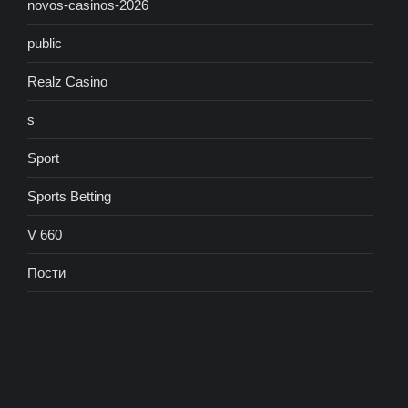
novos-casinos-2026
public
Realz Casino
s
Sport
Sports Betting
V 660
Пости