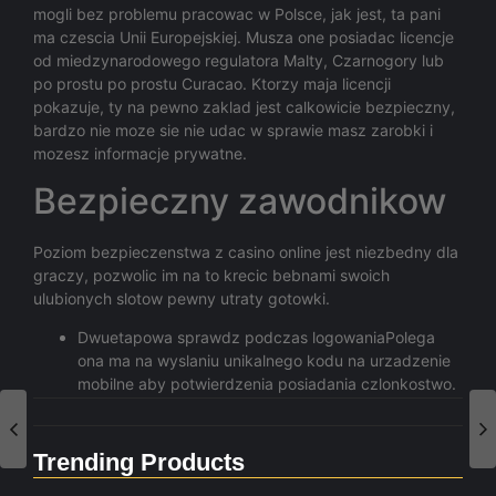
mogli bez problemu pracowac w Polsce, jak jest, ta pani
ma czescia Unii Europejskiej. Musza one posiadac licencje
od miedzynarodowego regulatora Malty, Czarnogory lub
po prostu po prostu Curacao. Ktorzy maja licencji
pokazuje, ty na pewno zaklad jest calkowicie bezpieczny,
bardzo nie moze sie nie udac w sprawie masz zarobki i
mozesz informacje prywatne.
Bezpieczny zawodnikow
Poziom bezpieczenstwa z casino online jest niezbedny dla
graczy, pozwolic im na to krecic bebnami swoich
ulubionych slotow pewny utraty gotowki.
Dwuetapowa sprawdz podczas logowaniaPolega
ona ma na wyslaniu unikalnego kodu na urzadzenie
mobilne aby potwierdzenia posiadania czlonkostwo.
Trending Products