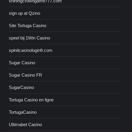
shiningcrowngame777.com
sign up at Qzino
Site Tortuga Casino
speel bij 1Win Casino
spinitcasinologinfr.com
Sugar Casino
Sugar Casino FR
SugarCasino
Tortuga Casino en ligne
TortugaCasino
Ultimabet Casino