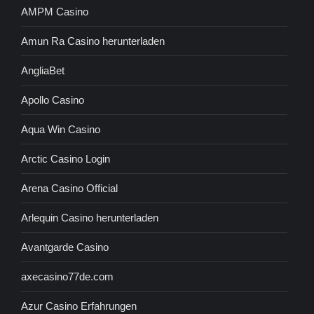
AMPM Casino
Amun Ra Casino herunterladen
AngliaBet
Apollo Casino
Aqua Win Casino
Arctic Casino Login
Arena Casino Official
Arlequin Casino herunterladen
Avantgarde Casino
axecasino77de.com
Azur Casino Erfahrungen