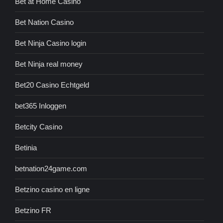
Bet at Home Casino
Bet Nation Casino
Bet Ninja Casino login
Bet Ninja real money
Bet20 Casino Echtgeld
bet365 Inloggen
Betcity Casino
Betinia
betnation24game.com
Betzino casino en ligne
Betzino FR