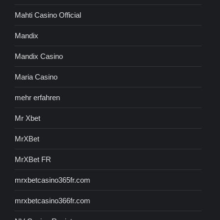
Mahti Casino Official
Mandix
Mandix Casino
Maria Casino
mehr erfahren
Mr Xbet
MrXBet
MrXBet FR
mrxbetcasino365fr.com
mrxbetcasino366fr.com