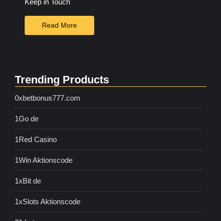
Keep in Touch
Read More
Trending Products
0xbetbonus777.com
1Go de
1Red Casino
1Win Aktionscode
1xBit de
1xSlots Aktionscode