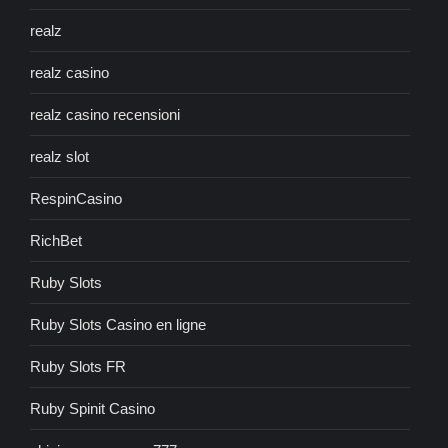
realz
realz casino
realz casino recensioni
realz slot
RespinCasino
RichBet
Ruby Slots
Ruby Slots Casino en ligne
Ruby Slots FR
Ruby Spinit Casino