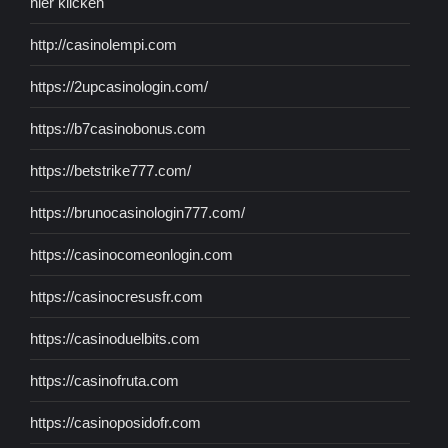
hier klicken
http://casinolempi.com
https://2upcasinologin.com/
https://b7casinobonus.com
https://betstrike777.com/
https://brunocasinologin777.com/
https://casinocomeonlogin.com
https://casinocresusfr.com
https://casinoduelbits.com
https://casinofruta.com
https://casinoposidofr.com