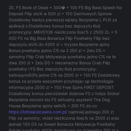
20. FS Book of Dead + 300� + 100 FS Big Bass Splash No
Deposit Filip sto% w 500 zl + 150 Darmowych Spinow
Dodatkowy kiedys pierwszej wplaty Bezplatne L PLN za
aplikacji o Dodatkowy bonus bez depozytu Kod
promocyjny: MBVS1I2K niezliczona ilosc% z 2500 ZL + 5
000 FS na Big Bass Bonanza Filip Powitalny Filip bez
depozytu sto% do 4200 zl + trzysta Bezplatne spiny
Bonus powitalny jedno C% na 2 250 zl + 2stu DS +
samotny Filip Crab Motywacja powitalny jedno C% na te
dwa 250 zl + 2stu DS + niezamezny Bonus Crab Filip
powitalny l FS Bez depozytu Kod promocyjny:
betkasyno50fs jedno C% na 2500 zl + 150 FS Dodatkowy
bonus za przede wszystkim przyklejac up technologia
informacyjna 2500 zl + 150 Free Spins FIRST DEPOSIT
Dodatkowy bonus piecdziesiat dolarow FS z Indyk Stoker
Bezplatna otoceni sto FS wirtualny asystent The Dog
House Bezplatne spiny setki% + 200 FS do co
https://lottolandcasino.com.pl/
najmniej jednego 200 zl
Filip za samotny. vklad niezliczona ilosc% na 2500 zl oraz
jednak 100 DS na Sweet Bonanza Motywacja Powitalny
Pakiet powitalny 400% dodatkowy na dziesiatka 150 zl +