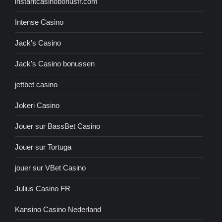
instantcasinobonusfr.com
Intense Casino
Jack's Casino
Jack's Casino bonussen
jettbet casino
Jokeri Casino
Jouer sur BassBet Casino
Jouer sur Tortuga
jouer sur VBet Casino
Julius Casino FR
Kansino Casino Nederland