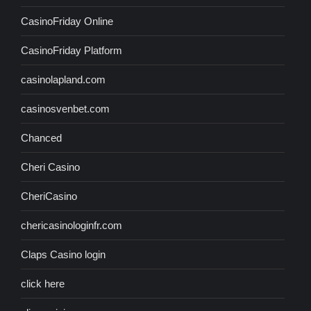
CasinoFriday Online
CasinoFriday Platform
casinolapland.com
casinosvenbet.com
Chanced
Cheri Casino
CheriCasino
chericasinologinfr.com
Claps Casino login
click here