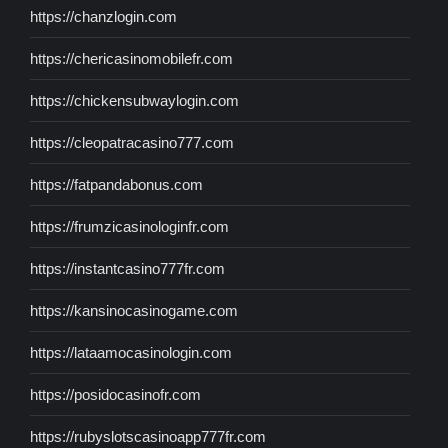
https://chanzlogin.com
https://chericasinomobilefr.com
https://chickensubwaylogin.com
https://cleopatracasino777.com
https://fatpandabonus.com
https://frumzicasinologinfr.com
https://instantcasino777fr.com
https://kansinocasinogame.com
https://lataamocasinologin.com
https://posidocasinofr.com
https://rubyslotscasinoapp777fr.com