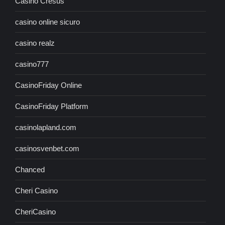
Casino Cresus
casino online sicuro
casino realz
casino777
CasinoFriday Online
CasinoFriday Platform
casinolapland.com
casinosvenbet.com
Chanced
Cheri Casino
CheriCasino