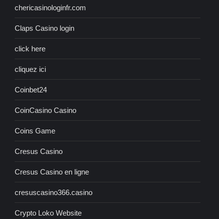
chericasinologinfr.com
Claps Casino login
click here
cliquez ici
Coinbet24
CoinCasino Casino
Coins Game
Cresus Casino
Cresus Casino en ligne
cresuscasino366.casino
Crypto Loko Website