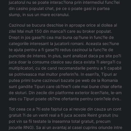
jucatorul nu se poate interac?iona prin intermediul func?iei
din casino populat chat, pe ce o poate gasi in partea
slump, in sus un mare ecranului.
Cazinoul se bucura deschise in aproape orice al doilea al
zilei Mai mult 150 din manca?i care au broker populat.
Drept in jos gase?ti cea mai buna op?iune in func?ie de
categoriile interesant la jucatorii romani. Aceasta sec?iune
te ajuta pentru a fi gase?ti redus cazinoul la func?ie de
punctele de interes. In plus, sunt analizat daca pe site po?i
juca doar la consuma clasice sau daca exista ?i alerga?i cu
multiplicatori, cu de cand recomandarile pentru a fi capabil
se potriveasca mai multor preferin?e. In esen?a, Tipuri ar
putea primi bune cazinouri bazate pe web de la Romania
sunt gandite Tipuri care ob?ine?i cele mai bune chiar oferte
de sloturi. Din zecile din platforme exterior licen?iate, le-am
ales cu Tipuri poate ob?ine ofertante pentru cerin?ele dvs..
Tot ceea ce a ?ti este faptul ca ai nevoie din cauza un cont
gratuit ?i de un venit real a fi juca aceste Reint gratuit (nu
pot vin sa fii testate la inseamna total gratuit, precum
jocurile RNG). Sa ai un avantaj al casei cuprins oriunde intre