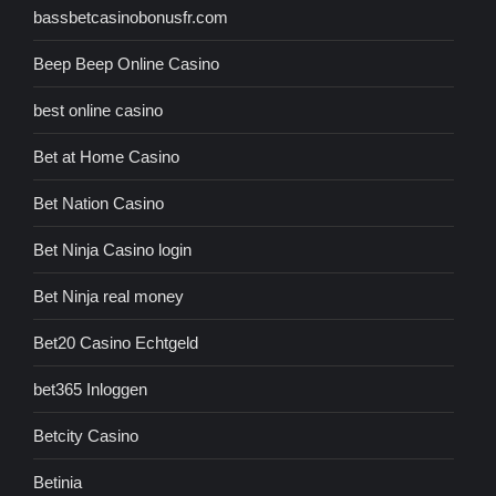
bassbetcasinobonusfr.com
Beep Beep Online Casino
best online casino
Bet at Home Casino
Bet Nation Casino
Bet Ninja Casino login
Bet Ninja real money
Bet20 Casino Echtgeld
bet365 Inloggen
Betcity Casino
Betinia