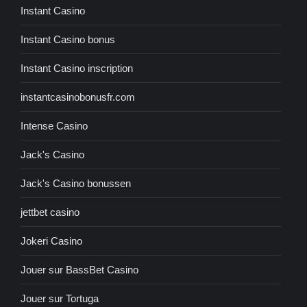
Instant Casino
Instant Casino bonus
Instant Casino inscription
instantcasinobonusfr.com
Intense Casino
Jack's Casino
Jack's Casino bonussen
jettbet casino
Jokeri Casino
Jouer sur BassBet Casino
Jouer sur Tortuga