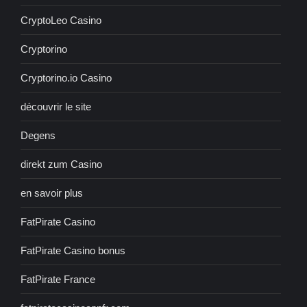
CryptoLeo Casino
Cryptorino
Cryptorino.io Casino
découvrir le site
Degens
direkt zum Casino
en savoir plus
FatPirate Casino
FatPirate Casino bonus
FatPirate France