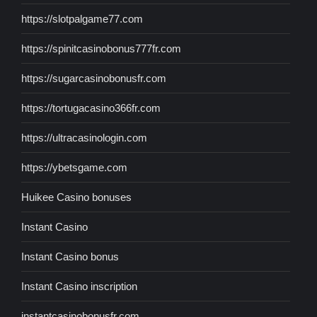
https://slotpalgame77.com
https://spinitcasinobonus777fr.com
https://sugarcasinobonusfr.com
https://tortugacasino366fr.com
https://ultracasinologin.com
https://ybetsgame.com
Huikee Casino bonuses
Instant Casino
Instant Casino bonus
Instant Casino inscription
instantcasinobonusfr.com