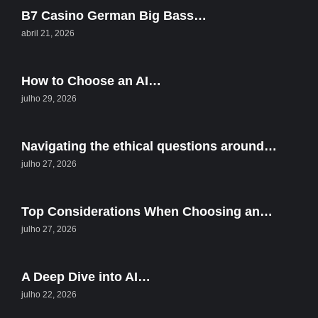
B7 Casino German Big Bass…
abril 21, 2026
How to Choose an AI…
julho 29, 2026
Navigating the ethical questions around…
julho 27, 2026
Top Considerations When Choosing an…
julho 27, 2026
A Deep Dive into AI…
julho 22, 2026