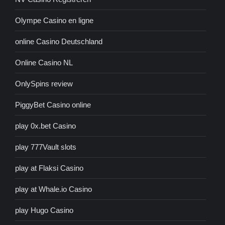
Olympe Casino en ligne
online Casino Deutschland
Online Casino NL
OnlySpins review
PiggyBet Casino online
play 0x.bet Casino
play 777Vault slots
play at Flaksi Casino
play at Whale.io Casino
play Hugo Casino