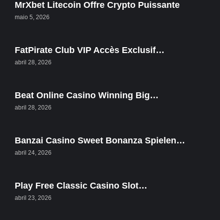
MrXbet Litecoin Offre Crypto Puissante
maio 5, 2026
FatPirate Club VIP Accès Exclusif…
abril 28, 2026
Beat Online Casino Winning Big…
abril 28, 2026
Banzai Casino Sweet Bonanza Spielen…
abril 24, 2026
Play Free Classic Casino Slot…
abril 23, 2026