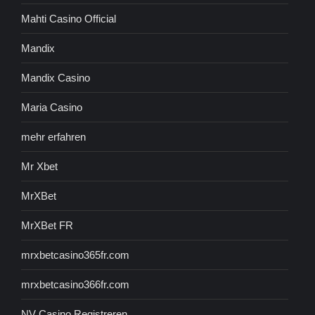
Mahti Casino Official
Mandix
Mandix Casino
Maria Casino
mehr erfahren
Mr Xbet
MrXBet
MrXBet FR
mrxbetcasino365fr.com
mrxbetcasino366fr.com
NV Casino Registreren