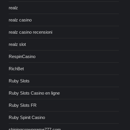
realz
realz casino
realz casino recensioni
realz slot
RespinCasino
RichBet
Ruby Slots
Ruby Slots Casino en ligne
Ruby Slots FR
Ruby Spinit Casino
shiningcrowngame777.com