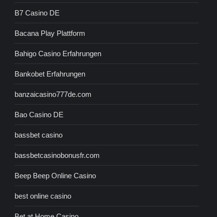
B7 Casino DE
Bacana Play Plattform
Bahigo Casino Erfahrungen
Bankobet Erfahrungen
banzaicasino777de.com
Bao Casino DE
bassbet casino
bassbetcasinobonusfr.com
Beep Beep Online Casino
best online casino
Bet at Home Casino