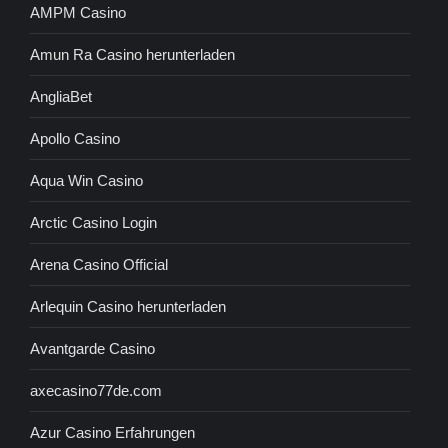
AMPM Casino
Amun Ra Casino herunterladen
AngliaBet
Apollo Casino
Aqua Win Casino
Arctic Casino Login
Arena Casino Official
Arlequin Casino herunterladen
Avantgarde Casino
axecasino77de.com
Azur Casino Erfahrungen