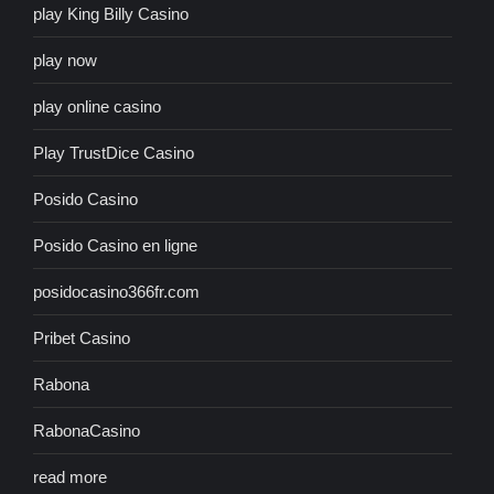
play King Billy Casino
play now
play online casino
Play TrustDice Casino
Posido Casino
Posido Casino en ligne
posidocasino366fr.com
Pribet Casino
Rabona
RabonaCasino
read more