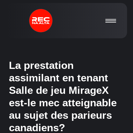
La prestation
assimilant en tenant
Salle de jeu MirageX
est-le mec atteignable
au sujet des parieurs
canadiens?