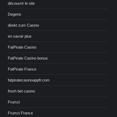
découvrir le site
Degens
direkt zum Casino
en savoir plus
FatPirate Casino
FatPirate Casino bonus
FatPirate France
fatpiratecasinoappfr.com
fresh bet casino
Frumzi
Frumzi France