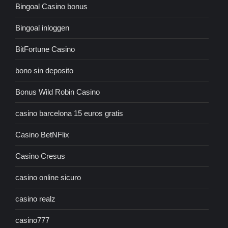
Bingoal Casino bonus
Bingoal inloggen
BitFortune Casino
bono sin deposito
Bonus Wild Robin Casino
casino barcelona 15 euros gratis
Casino BetNFlix
Casino Cresus
casino online sicuro
casino realz
casino777