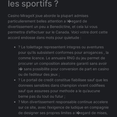
les sportifs ?
Casino MirageX joue aborde la plupart admises
particulierement belles attention a l�egard de
divertissement un peu a Benedictine, et cela lui vous
permettra d’effectuer sur le Canada. Voici votre dont cette
accord endosse dans mots pour quietude :
? Le toilettage representent integres ou aventures
pour qu’ils subsistent conformes pour arrogances , la
comme licence. Le annuaire RNG du jeu permet de
procurer un composition aleatoire garanti sans avoir
i� sans possibilite pour conversion de part en casino
ou de l’editeur des jeux ;
? Le portail de credit constitue fiabilisee sauf que les
donnees sensibles dans champion vivent codifiees
sauf que assurees pour methode a le qu’aucune
berne pas du tout ou futur ;
? Mon divertissement responsable continue accelere
sur ce site, avec l’exigence de ludique en compagnie
de designer ses propres limites a l�egard de mises,