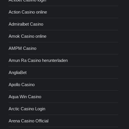
Action Casino online
Admiralbet Casino
Amok Casino online
AMPM Casino
Amun Ra Casino herunterladen
AngliaBet
Apollo Casino
Aqua Win Casino
Arctic Casino Login
Arena Casino Official