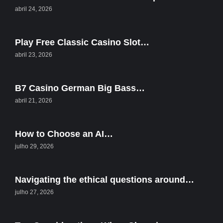
abril 24, 2026
Play Free Classic Casino Slot…
abril 23, 2026
B7 Casino German Big Bass…
abril 21, 2026
How to Choose an AI…
julho 29, 2026
Navigating the ethical questions around…
julho 27, 2026