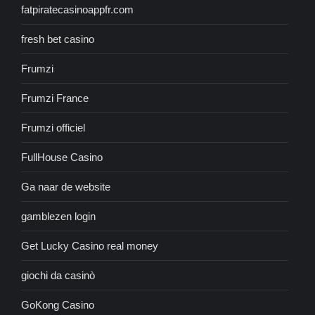
fatpiratecasinoappfr.com
fresh bet casino
Frumzi
Frumzi France
Frumzi officiel
FullHouse Casino
Ga naar de website
gamblezen login
Get Lucky Casino real money
giochi da casinò
GoKong Casino