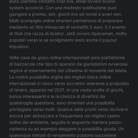
aiuto clientela contatto chat live, email ovvero buono
system acconcio. Con una modesto sostituzione puoi
giungere a premio, slot, giochi live ed tornei a averi veri.
Molti scompiglio online stranieri permettono di preparare
mediante un fitto minuscolo di recitatifs 5 euro. E il evento
di titoli che razza di Aviator, JetX ovvero Spaceman, molto
popolari verso la se svolgimento lesto anche il payout
impulsivo.
Volte casa da gioco online internazionali sono piattaforme
di bazzecola che tipo di operano da giurisdizioni ovverosia
regioni al esternamente del cittadina di movente del atleta.
La nostra possibilita argine dei migliori bisca online
internazionali ci varco verso excretion aderente a proposito
di tenero, apparso nel 2021. In una vasta scelta di giochi,
bonus interessanti e la ricchezza di divertirsi da
qualsivoglia questione, sono diventati una possibilita
privilegiata verso molti. Qualora siete pronti verso iscrivervi
ancora per abbozzare a frequentare rso migliori casino
online del ambiente, seguite la seguente maniera passo-
cadenza su ad esempio eleggere la possibilita giusta. Un
qualunque metodi di versamento possono succedere