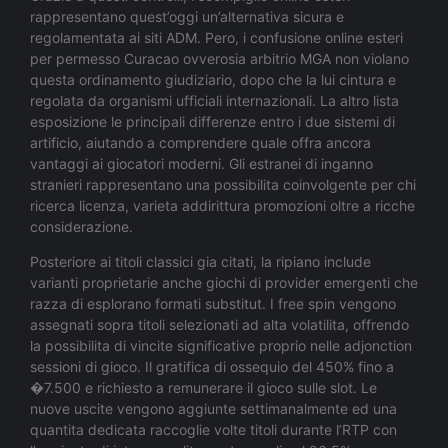
rappresentano quest’oggi un’alternativa sicura e
regolamentata ai siti ADM. Pero, i confusione online esteri
per permesso Curacao ovverosia arbitrio MGA non violano
questa ordinamento giudiziario, dopo che la lui cintura e
regolata da organismi ufficiali internazionali. La altro lista
esposizione le principali differenze entro i due sistemi di
artificio, aiutando a comprendere quale offra ancora
vantaggi ai giocatori moderni. Gli estranei di inganno
stranieri rappresentano una possibilita coinvolgente per chi
ricerca licenza, varieta addirittura promozioni oltre a ricche
considerazione.
Posteriore ai titoli classici gia citati, la ripiano include
varianti proprietarie anche giochi di provider emergenti che
razza di esplorano formati substitut. I free spin vengono
assegnati sopra titoli selezionati ad alta volatilita, offrendo
la possibilita di vincite significative proprio nelle adjonction
sessioni di gioco. Il gratifica di ossequio del 450% fino a
�7.500 e richiesto a remunerare il gioco sulle slot. Le
nuove uscite vengono aggiunte settimanalmente ed una
quantita dedicata raccoglie volte titoli durante l’RTP con