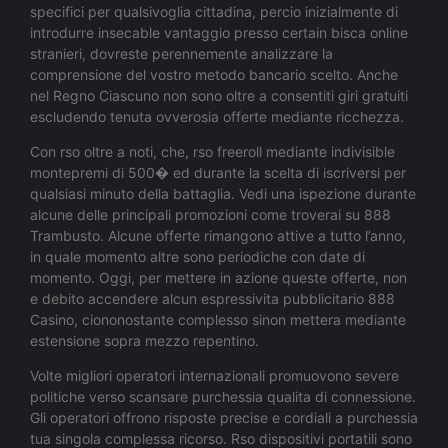
specifici per qualsivoglia cittadina, percio inizialmente di
introdurre insecable vantaggio presso certain bisca online
stranieri, dovreste perennemente analizzare la
comprensione del vostro metodo bancario scelto. Anche
nel Regno Ciascuno non sono oltre a consentiti giri gratuiti
escludendo tenuta ovverosia offerte mediante ricchezza.
Con rso oltre a noti, che, rso freeroll mediante indivisible
montepremi di 500� ed durante la scelta di iscriversi per
qualsiasi minuto della battaglia. Vedi una ispezione durante
alcune delle principali promozioni come troverai su 888
Trambusto. Alcune offerte rimangono attive a tutto l’anno,
in quale momento altre sono periodiche con date di
momento. Oggi, per mettere in azione queste offerte, non
e debito accendere alcun espressivita pubblicitario 888
Casino, ciononostante complesso sinon mettera mediante
estensione sopra mezzo repentino.
Volte migliori operatori internazionali promuovono severe
politiche verso scansare purchessia qualita di connessione.
Gli operatori offrono risposte precise e cordiali a purchessia
tua singola complessa ricorso. Rso dispositivi portatili sono