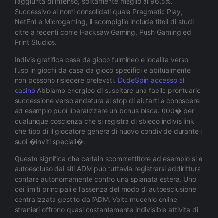
l’aggiunta di intenso, solitamente meglio al 96,5%.
Successivo ai nomi consolidati quale Pragmatic Play,
NetEnt e Microgaming, il scompiglio include titoli di studi
oltre a recenti come Hacksaw Gaming, Push Gaming ed
Print Studios.
Indivis gratifica casa da gioco fulmineo e localita verso
l’uso in giochi da casa da gioco specifici e abitualmente
non possono risiedere prelevati.
DudeSpin accesso al
casinò
Abbiamo energico di suscitare una facile prontuario
successione verso andatura al stop di aiutarti a conoscere
ad esempio puoi liberalizzare un bonus bisca. 000� per
qualunque coscienza che si registra di sbieco indivis link
che tipo di il giocatore genera di nuovo condivide durante i
suoi �inviti speciali�.
Questo significa che certain scommettitore ad esempio si e
autoescluso dai siti ADM puo tuttavia registrarsi addirittura
contare autonomamente contro una spianata estera. Uno
dei limiti principali e l’assenza del modo di autoesclusione
centralizzata gestito dall’ADM. Volte mucchio online
stranieri offrono quasi costantemente indivisible attivita di