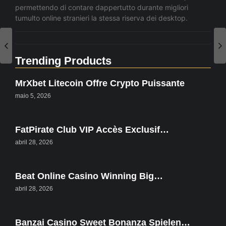
permettendo di contare dappertutto durante migliori
tumulto online stranieri la stessa riserva dei desktop.
Trending Products
MrXbet Litecoin Offre Crypto Puissante
maio 5, 2026
FatPirate Club VIP Accès Exclusif…
abril 28, 2026
Beat Online Casino Winning Big…
abril 28, 2026
Banzai Casino Sweet Bonanza Spielen…