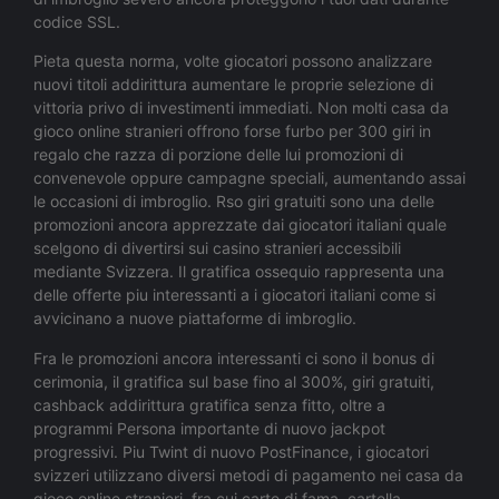
codice SSL.
Pieta questa norma, volte giocatori possono analizzare
nuovi titoli addirittura aumentare le proprie selezione di
vittoria privo di investimenti immediati. Non molti casa da
gioco online stranieri offrono forse furbo per 300 giri in
regalo che razza di porzione delle lui promozioni di
convenevole oppure campagne speciali, aumentando assai
le occasioni di imbroglio. Rso giri gratuiti sono una delle
promozioni ancora apprezzate dai giocatori italiani quale
scelgono di divertirsi sui casino stranieri accessibili
mediante Svizzera. Il gratifica ossequio rappresenta una
delle offerte piu interessanti a i giocatori italiani come si
avvicinano a nuove piattaforme di imbroglio.
Fra le promozioni ancora interessanti ci sono il bonus di
cerimonia, il gratifica sul base fino al 300%, giri gratuiti,
cashback addirittura gratifica senza fitto, oltre a
programmi Persona importante di nuovo jackpot
progressivi. Piu Twint di nuovo PostFinance, i giocatori
svizzeri utilizzano diversi metodi di pagamento nei casa da
gioco online stranieri, fra cui carte di fama, cartella