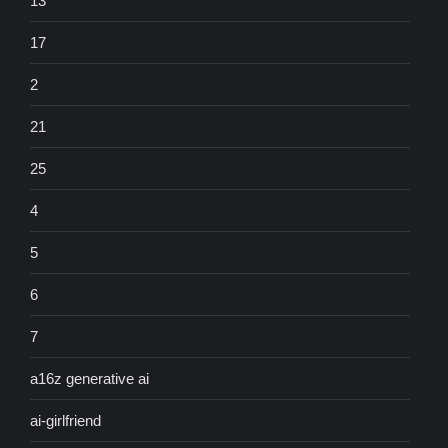
13
17
2
21
25
4
5
6
7
a16z generative ai
ai-girlfriend