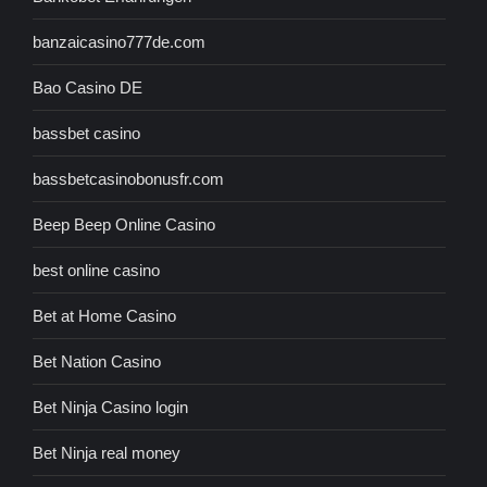
banzaicasino777de.com
Bao Casino DE
bassbet casino
bassbetcasinobonusfr.com
Beep Beep Online Casino
best online casino
Bet at Home Casino
Bet Nation Casino
Bet Ninja Casino login
Bet Ninja real money