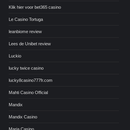
Klik hier voor bet365 casino
Le Casino Tortuga
leanbiome review
Lees de Unibet review
Luckio
lucky twice casino
lucky8casino777fr.com
Mahti Casino Official
Mandix
Mandix Casino
Maria Casino