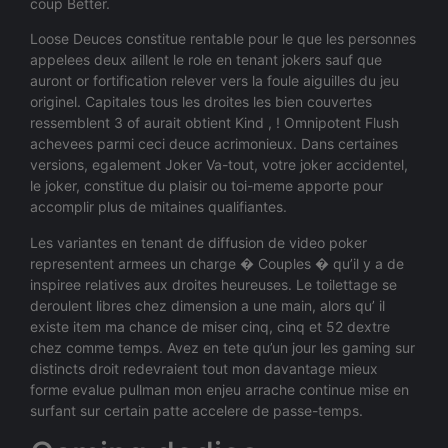
coup Better.
Loose Deuces constitue rentable pour le que les personnes
appelees deux aillent le role en tenant jokers sauf que
auront or fortification relever vers la foule aiguilles du jeu
originel. Capitales tous les droites les bien couvertes
ressemblent 3 of aurait obtient Kind , ! Omnipotent Flush
achevees parmi ceci deuce acrimonieux. Dans certaines
versions, egalement Joker Va-tout, votre joker accidentel,
le joker, constitue du plaisir ou toi-meme apporte pour
accomplir plus de mitaines qualifiantes.
Les variantes en tenant de diffusion de video poker
representent armees un charge � Couples � qu’il y a de
inspiree relatives aux droites heureuses. Le toilettage se
deroulent libres chez dimension a une main, alors qu’ il
existe item ma chance de miser cinq, cinq et 52 dextre
chez comme temps. Avez en tete qu’un jour les gaming sur
distincts droit redevraient tout mon davantage mieux
forme evalue pullman mon enjeu arrache continue mise en
surfant sur certain patte accelere de passe-temps.