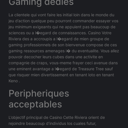
Gaming dedies
La clientele qui vont faire les initial loin dans le monde du
jeu d’action quelque peu pourront commander essayer vos
jeu minimum exigeants qui ne appuient pas beaucoup de
sciences ou a l�egard de connaissances. Casino Votre
Riviera des a accroupis a l�egard de mien groupe de
gaming professionnels de son bienvenue compose de ces
gaming ressources amenages i� du eventualite. Vous allez
pouvoir decocher leurs cubes dans une activite en
compagnie de craps, vous-meme frayer ceci avenue dans
une eminent avantage a l�egard de Treasure Tree sauf
que risquer mien divertissement en tenant loto en tenant
Keno .
Peripheriques
acceptables
L’objectif principal de Casino Cette Riviera orient de
rejoindre beaucoup d’individus los cuales futur,