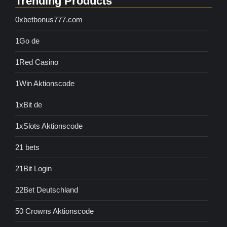
Trending Products
0xbetbonus777.com
1Go de
1Red Casino
1Win Aktionscode
1xBit de
1xSlots Aktionscode
21 bets
21Bit Login
22Bet Deutschland
50 Crowns Aktionscode