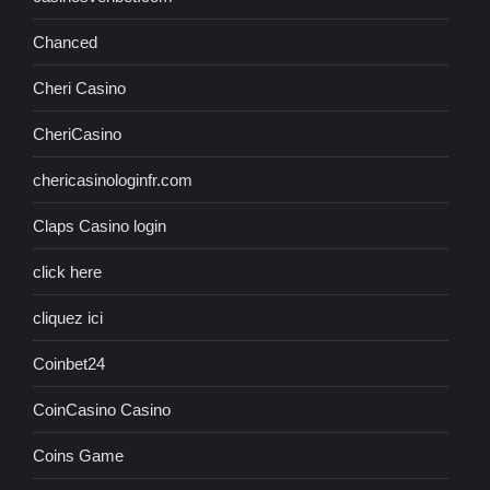
Chanced
Cheri Casino
CheriCasino
chericasinologinfr.com
Claps Casino login
click here
cliquez ici
Coinbet24
CoinCasino Casino
Coins Game