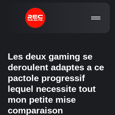
Les deux gaming se
deroulent adaptes a ce
pactole progressif
lequel necessite tout
mon petite mise
comparaison