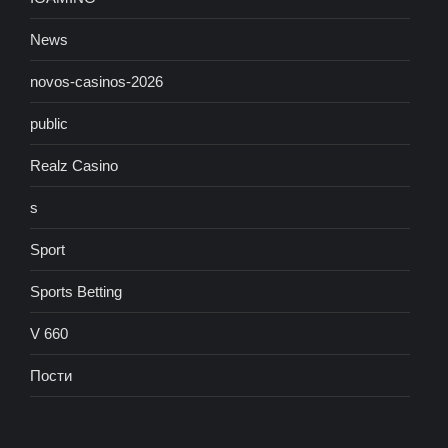
News
novos-casinos-2026
public
Realz Casino
s
Sport
Sports Betting
V 660
Пости