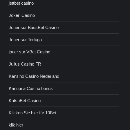
jettbet casino
Jokeri Casino
Jouer sur BassBet Casino
Jouer sur Tortuga
jouer sur VBet Casino
Julius Casino FR
Kansino Casino Nederland
Kanuuna Casino bonus
KatsuBet Casino
Klicken Sie hier für 10Bet
klik hier