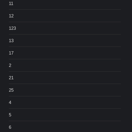
11
12
123
13
17
2
21
25
4
5
6