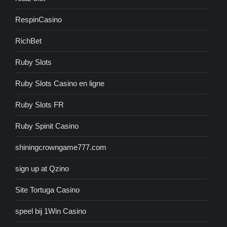
RespinCasino
RichBet
Ruby Slots
Ruby Slots Casino en ligne
Ruby Slots FR
Ruby Spinit Casino
shiningcrowngame777.com
sign up at Qzino
Site Tortuga Casino
speel bij 1Win Casino