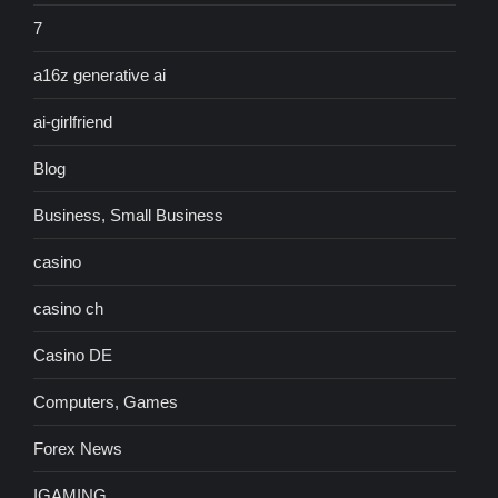
7
a16z generative ai
ai-girlfriend
Blog
Business, Small Business
casino
casino ch
Casino DE
Computers, Games
Forex News
IGAMING