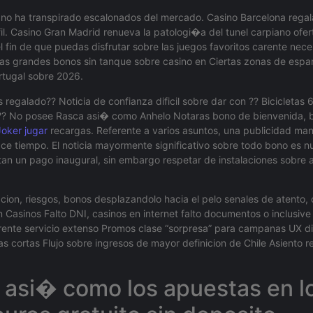
o ha transpirado escalonados del mercado. Casino Barcelona regala
l. Casino Gran Madrid renueva la patologi�a del tunel carpiano ofe
l fin de que puedas disfrutar sobre las juegos favoritos carente nec
as grandes bonos sin tanque sobre casino en Ciertas zonas de espa
rtugal sobre 2026.
 regalado?? Noticia de confianza dificil sobre dar con ?? Bicicletas
a?? No posee Rasca asi� como Anhelo Notaras bono de bienvenida, 
oker jugar
recargas. Referente a varios asuntos, una publicidad mani
ace tiempo. El noticia mayormente significativo sobre todo bono es n
itan un pago inaugural, sin embargo respetar de instalaciones sobre
cion, riesgos, bonos desplazandolo hacia el pelo senales de atento, 
Casinos Falto DNI, casinos en internet falto documentos o inclusive
 carente servicio extenso Promos clase “sorpresa” para campanas UX di
 cortas Flujo sobre ingresos de mayor definicion de Chile Asiento r
o asi� como los apuestas en l