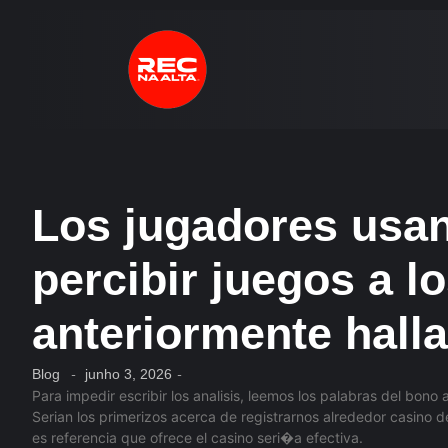
Los jugadores usa
percibir juegos a l
anteriormente hall
Blog
-
junho 3, 2026
-
Para impedir escribir los analisis, leemos los palabras del bon
Serian los primerizos acerca de registrarnos alrededor casino
es referencia que ofrece el casino seri�a efectiva.