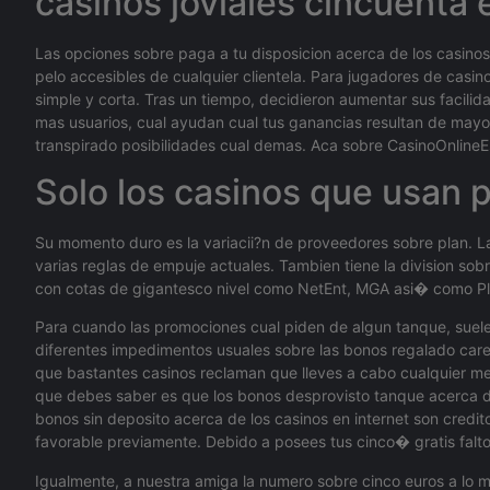
casinos joviales cincuenta 
Las opciones sobre paga a tu disposicion acerca de los casin
pelo accesibles de cualquier clientela. Para jugadores de casi
simple y corta. Tras un tiempo, decidieron aumentar sus facilid
mas usuarios, cual ayudan cual tus ganancias resultan de may
transpirado posibilidades cual demas. Aca sobre CasinoOnlineE
Solo los casinos que usan 
Su momento duro es la variacii?n de proveedores sobre plan. La
varias reglas de empuje actuales. Tambien tiene la division sob
con cotas de gigantesco nivel como NetEnt, MGA asi� como Pl
Para cuando las promociones cual piden de algun tanque, suele
diferentes impedimentos usuales sobre las bonos regalado caren
que bastantes casinos reclaman que lleves a cabo cualquier m
que debes saber es que los bonos desprovisto tanque acerca d
bonos sin deposito acerca de los casinos en internet son credito
favorable previamente. Debido a posees tus cinco� gratis falt
Igualmente, a nuestra amiga la numero sobre cinco euros a lo 