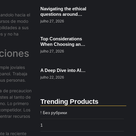
Navigating the ethical
questions around…
andolo hacia el
cursos de modo
julho 27, 2026
bilidades a sus
s y no ha
Top Considerations
When Choosing an…
ciones
julho 27, 2026
mple joviales
A Deep Dive into AI…
panol. Trabaja
julho 22, 2026
sus personas.
ia de precaucion
stes al tanto de
Trending Products
no. Lo primero
competidor. Los
! Без рубрики
 entrar recursos
1
e la reciente