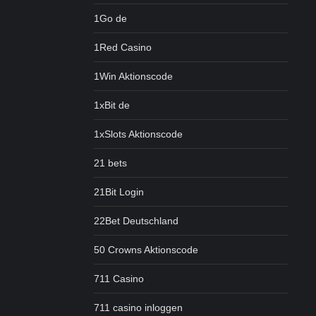
1Go de
1Red Casino
1Win Aktionscode
1xBit de
1xSlots Aktionscode
21 bets
21Bit Login
22Bet Deutschland
50 Crowns Aktionscode
711 Casino
711 casino inloggen