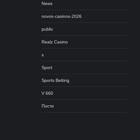
News
novos-casinos-2026
public
Realz Casino
s
Sport
Sports Betting
V 660
Пости