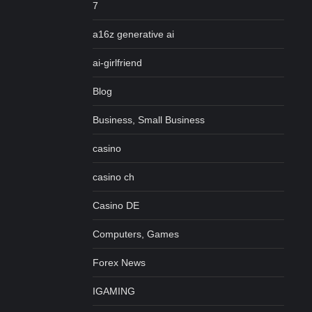
7
a16z generative ai
ai-girlfriend
Blog
Business, Small Business
casino
casino ch
Casino DE
Computers, Games
Forex News
IGAMING