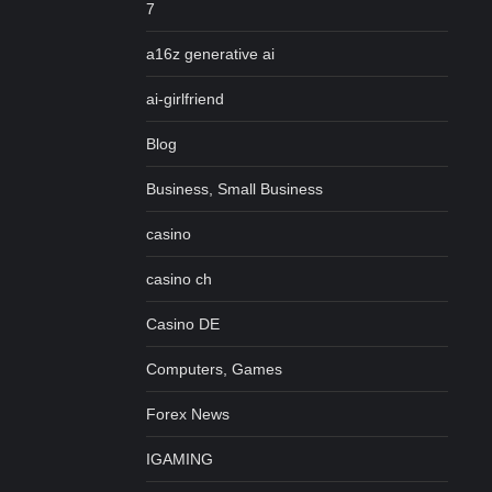
7
a16z generative ai
ai-girlfriend
Blog
Business, Small Business
casino
casino ch
Casino DE
Computers, Games
Forex News
IGAMING