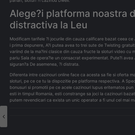
pariari, sloturi ?i cazinou Dwell.
Alege?i platforma noastra 
distractiva la Leu
Modificam tarifele ?i jocurile din cauza calificare bazat ceea ce 
i prima depunere, A?i putea avea to trei sute de Twisting gratuite 
variind de la ma?ini clasice din cauza fructe la sloturi video cu 
pariu Sala de opera?ie un consacrat experimentat. Pute?i avea 
siguran?a De asemenea, ?i distrata.
Diferenta intre cazinouri online face ca acesta sa fie si oferta
sloturi, pe ce ce tu la dispozitie pe platforma respectiva. A Spe
bonusuri si promotii pe ce acele cazinouri lupus eritematos pun 
esti in timpul Romania, esti constrange sa joci la cazinouri bazat
putem revendicari ca exista un unic operator a fi unul cel mai m