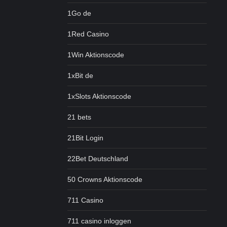
1Go de
1Red Casino
1Win Aktionscode
1xBit de
1xSlots Aktionscode
21 bets
21Bit Login
22Bet Deutschland
50 Crowns Aktionscode
711 Casino
711 casino inloggen