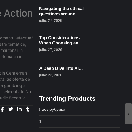
Navigating the ethical
e Action
questions around…
julho 27, 2026
Top Considerations
. Momentul efectua?
When Choosing an…
astre tematice,
 mai tanar in
julho 27, 2026
n Romania in
A Deep Dive into AI…
l din Gentleman
julho 22, 2026
tra, as oferta de
de gambling si
 nelicentiati. Nu
Trending Products
rile fiecaruia.
! Без рубрики
1