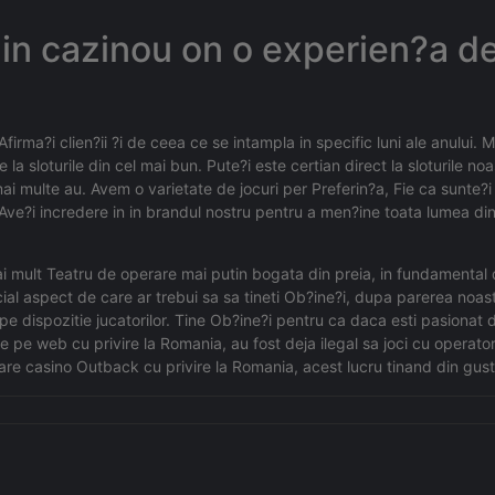
din cazinou on o experien?a d
Afirma?i clien?ii ?i de ceea ce se intampla in specific luni ale anului
la sloturile din cel mai bun. Pute?i este certian direct la sloturile no
mai multe au. Avem o varietate de jocuri per Preferin?a, Fie ca sunte?i
Ave?i incredere in in brandul nostru pentru a men?ine toata lumea di
 mai mult Teatru de operare mai putin bogata din preia, in fundamenta
cial aspect de care ar trebui sa sa tineti Ob?ine?i, dupa parerea noas
pe dispozitie jucatorilor. Tine Ob?ine?i pentru ca daca esti pasionat 
e pe web cu privire la Romania, au fost deja ilegal sa joci cu operatori
are casino Outback cu privire la Romania, acest lucru tinand din gustu