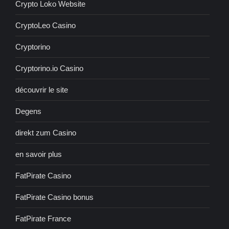
Crypto Loko Website
CryptoLeo Casino
Cryptorino
Cryptorino.io Casino
découvrir le site
Degens
direkt zum Casino
en savoir plus
FatPirate Casino
FatPirate Casino bonus
FatPirate France