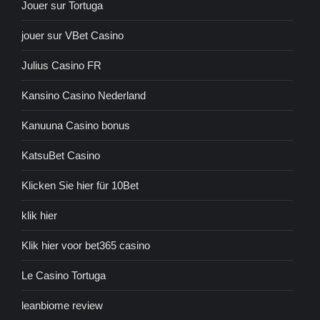
Jouer sur Tortuga
jouer sur VBet Casino
Julius Casino FR
Kansino Casino Nederland
Kanuuna Casino bonus
KatsuBet Casino
Klicken Sie hier für 10Bet
klik hier
Klik hier voor bet365 casino
Le Casino Tortuga
leanbiome review