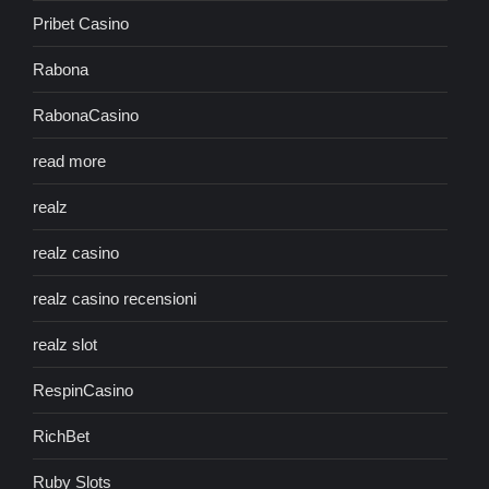
Pribet Casino
Rabona
RabonaCasino
read more
realz
realz casino
realz casino recensioni
realz slot
RespinCasino
RichBet
Ruby Slots