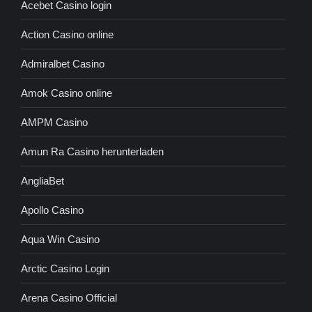
Acebet Casino login
Action Casino online
Admiralbet Casino
Amok Casino online
AMPM Casino
Amun Ra Casino herunterladen
AngliaBet
Apollo Casino
Aqua Win Casino
Arctic Casino Login
Arena Casino Official