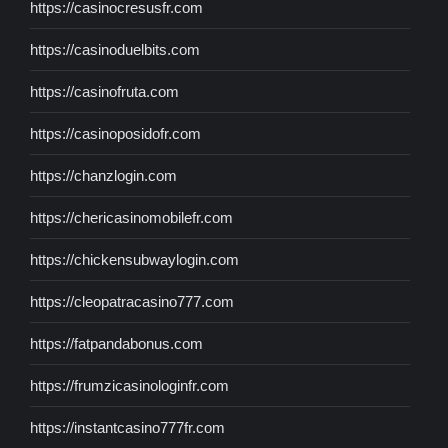
https://casinocresusfr.com
https://casinoduelbits.com
https://casinofruta.com
https://casinoposidofr.com
https://chanzlogin.com
https://chericasinomobilefr.com
https://chickensubwaylogin.com
https://cleopatracasino777.com
https://fatpandabonus.com
https://frumzicasinologinfr.com
https://instantcasino777fr.com