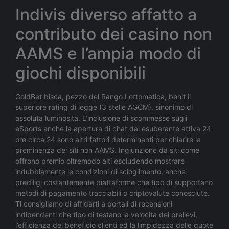
Indivis diverso affatto a
contributo dei casino non
AAMS e l’ampia modo di
giochi disponibili
GoldBet bisca, pezzo del Rango Lottomatica, benit il
superiore rating di legge (3 stelle AGCM), sinonimo di
assoluta luminosita. L’inclusione di scommesse sugli
eSports anche la apertura di chat dal esuberante attiva 24
ore circa 24 sono altri fattori determinanti per chiarire la
preminenza dei siti non AAMS. Ingiunzione da siti come
offrono premio oltremodo alti escludendo mostrare
indubbiamente le condizioni di scioglimento, anche
prediligi costantemente piattaforme che tipo di supportano
metodi di pagamento tracciabili o criptovalute conosciute.
Ti consigliamo di affidarti a portali di recensioni
indipendenti che tipo di testano la velocita dei prelievi,
l’efficienza del beneficio clienti ed la limpidezza delle quote