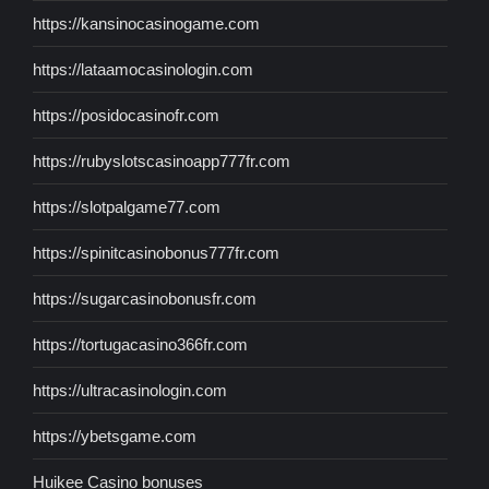
https://kansinocasinogame.com
https://lataamocasinologin.com
https://posidocasinofr.com
https://rubyslotscasinoapp777fr.com
https://slotpalgame77.com
https://spinitcasinobonus777fr.com
https://sugarcasinobonusfr.com
https://tortugacasino366fr.com
https://ultracasinologin.com
https://ybetsgame.com
Huikee Casino bonuses