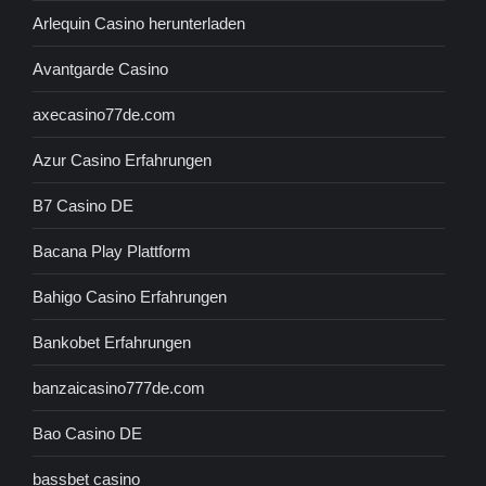
Arlequin Casino herunterladen
Avantgarde Casino
axecasino77de.com
Azur Casino Erfahrungen
B7 Casino DE
Bacana Play Plattform
Bahigo Casino Erfahrungen
Bankobet Erfahrungen
banzaicasino777de.com
Bao Casino DE
bassbet casino