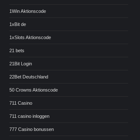
1Win Aktionscode
1xBit de
1xSlots Aktionscode
21 bets
21Bit Login
22Bet Deutschland
50 Crowns Aktionscode
711 Casino
711 casino inloggen
777 Casino bonussen