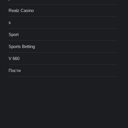
Realz Casino
s
Sport
Sports Betting
V 660
Пости