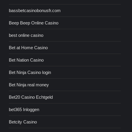
bassbetcasinobonusfr.com
Beep Beep Online Casino
best online casino
Bet at Home Casino
Bet Nation Casino
Bet Ninja Casino login
Bet Ninja real money
Bet20 Casino Echtgeld
bet365 Inloggen
Betcity Casino