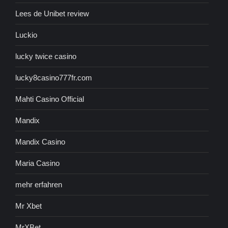
Lees de Unibet review
Luckio
lucky twice casino
lucky8casino777fr.com
Mahti Casino Official
Mandix
Mandix Casino
Maria Casino
mehr erfahren
Mr Xbet
MrXBet