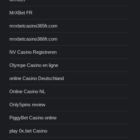
MrXBet FR
mrxbetcasino365fr.com
mrxbetcasino366fr.com
NV Casino Registreren
Olympe Casino en ligne
online Casino Deutschland
Online Casino NL
OnlySpins review
PiggyBet Casino online
play 0x.bet Casino