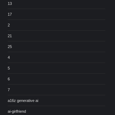
13
17
2
21
25
4
5
6
7
a16z generative ai
ai-girlfriend