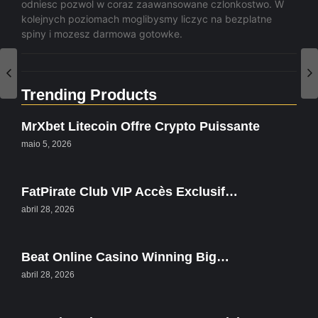
odniesc pozwol w coraz zaawansowane czlonkostwo. W
kolejnych poziomach moglibysmy liczyc na bezplatne
spiny i mozesz darmowa gotowke.
Trending Products
MrXbet Litecoin Offre Crypto Puissante
maio 5, 2026
FatPirate Club VIP Accès Exclusif…
abril 28, 2026
Beat Online Casino Winning Big…
abril 28, 2026