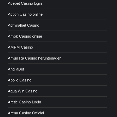
Acebet Casino login
Action Casino online
Admiralbet Casino
Amok Casino online
AMPM Casino
Amun Ra Casino herunterladen
AngliaBet
Apollo Casino
Aqua Win Casino
Arctic Casino Login
Arena Casino Official