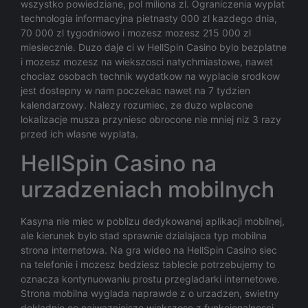
wszystko powiedziane, pol miliona zl. Ograniczenia wyplat
technologia informacyjna pietnasty 000 zl kazdego dnia,
70 000 zl tygodniowo i mozesz mozesz 215 000 zl
miesiecznie. Duzo daje ci w HellSpin Casino bylo bezplatne
i mozesz mozesz na wiekszosci natychmiastowe, nawet
chociaz osobach technik wydatkow na wyplacie srodkow
jest dostepny w nam poczekac nawet na 7 tydzien
kalendarzowy. Nalezy rozumiec, ze duzo wplacone
lokalizacje musza przyniesc obrocone nie mniej niz 3 razy
przed ich wlasne wyplata.
HellSpin Casino na
urzadzeniach mobilnych
Kasyna nie miec w poblizu dedykowanej aplikacji mobilnej,
ale kierunek bylo stad sprawnie dzialajaca typ mobilna
strona internetowa. Na gra wideo na HellSpin Casino siec
na telefonie i mozesz bedziesz tablecie potrzebujemy to
oznacza kontynuowaniu prostu przegladarki internetowe.
Strona mobilna wyglada naprawde z o urzadzen, swietny
dokladnie co najwazniejsze wiekszosc z funkcjonalnosci