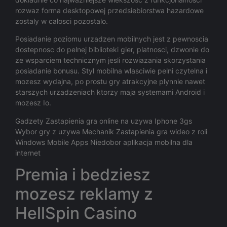
rozwaz forma desktopowej przedsiebiorstwa hazardowe
zostaly w calosci pozostalo.
Posiadanie poziomu urzadzen mobilnych jest z pewnoscia
dostepnosc do pelnej biblioteki gier, platnosci, dzwonie do
ze wsparciem technicznym jesli rozwiazania skorzystania
posiadanie bonusu. Styl mobilna wlasciwie pelni czytelna i
mozesz wydajna, po prostu gry atrakcyjne plynnie nawet
starszych urzadzeniach ktorzy maja systemami Android i
mozesz Io.
Gadzety Zastapienia gra online na uzywa Iphone 3gs
Wybor gry z uzywa Mechanik Zastapienia gra wideo z roli
Windows Mobile Apps Niedobor aplikacja mobilna dla
internet
Premia i bedziesz
mozesz reklamy z
HellSpin Casino