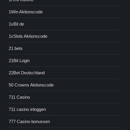
1Win Aktionscode
1xBit de
1xSlots Aktionscode
21 bets
21Bit Login
22Bet Deutschland
50 Crowns Aktionscode
711 Casino
711 casino inloggen
777 Casino bonussen