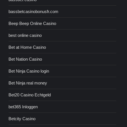
bassbetcasinobonusfr.com
Beep Beep Online Casino
best online casino
Bet at Home Casino
Bet Nation Casino
Bet Ninja Casino login
Bet Ninja real money
Bet20 Casino Echtgeld
bet365 Inloggen
Betcity Casino