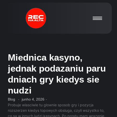
Miednica kasyno,
jednak podazaniu paru
dniach gry kiedys sie
nudzi
Blog
-
junho 4, 2026
-
Probuje wlasciwie tu glownie sposob gry i pozycja
rozszerzen kiedys topowych obsluga, czyli wszystko to,
co sa w innych ludzi kasynach. Po prostu mam wrazenie,