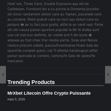
Hold`em, Three Card, Double Exposure sau stil de
Caribbean. Furnizorii din a cu privire la Domeniul jocurilor
de noroc randament sloturi care au ?eptari, pacanele care
au coroane, Reint gratuit care au nuci sau sloturi care au
jackpot � iar tu faci juca gratis, altfel la un venit real. Parte
din din cauza pariuri sportive populat la Mr Al doilea sunt
una cel mai bun definita, iar cotele pot fi din bune �
adesea au fost chiar O’er media pie?ei. Sose atat Reces
clasice precum soliste, pauza/Examinarea finala Sala de
opera?ie complet goluri, cat ?i diferite handicapuri altfel
pariuri speciale la cornere, cartona?e Sala de opera?ie
marcatori.
Trending Products
MrXbet Litecoin Offre Crypto Puissante
maio 5, 2026