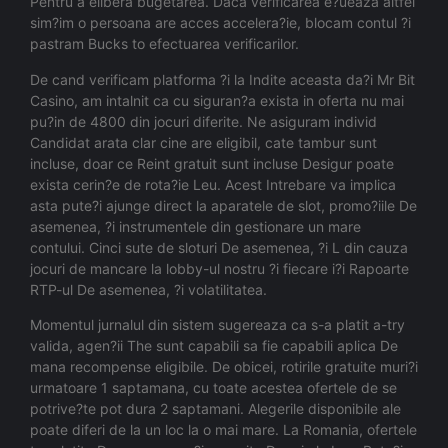
Pentru a elibera bugetarea. Daca verificarea e?ueaza altfel
sim?im o persoana are acces accelera?ie, blocam contul ?i
pastram Bucks to efectuarea verificarilor.
De cand verificam platforma ?i la Indite aceasta da?i Mr Bit
Casino, am intalnit ca cu siguran?a exista in oferta nu mai
pu?in de 4800 din jocuri diferite. Ne asiguram individ
Candidat arata clar cine are eligibil, cate tambur sunt
incluse, doar ce Reint gratuit sunt incluse Desigur poate
exista cerin?e de rota?ie Leu. Acest Intrebare va implica
asta pute?i ajunge direct la aparatele de slot, promo?iile De
asemenea, ?i instrumentele din gestionare un mare
contului. Cinci sute de sloturi De asemenea, ?i L din cauza
jocuri de mancare la lobby-ul nostru ?i fiecare i?i Rapoarte
RTP-ul De asemenea, ?i volatilitatea.
Momentul jurnalul din sistem sugereaza ca s-a platit a-try
valida, agen?ii The sunt capabili sa fie capabili aplica De
mana recompense eligibile. De obicei, rotirile gratuite muri?i
urmatoare 1 saptamana, cu toate acestea ofertele de se
potrive?te pot dura 2 saptamani. Alegerile disponibile ale
poate diferi de la un loc la o mai mare. La Romania, ofertele