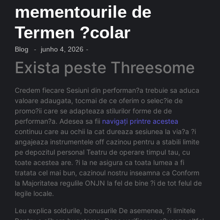
mementourile de
Termen ?colar
Blog
-
junho 4, 2026
-
Exista peste Threesome
Credem fiecare Sesiuni din performan?a trebuie sa aduca
valoare adaugata, tocmai de ce oferim o selec?ie de
promo?ii care se adapteaza stilurilor forme de de
performan?a. Adesea sa fii
navigați printre acestea
continuu care au ochii la cat dureaza sesiunea la via?a ?i
angajeaza instrumentele off cazinou pentru a stabili limite
pe depozitul personal Teatru de operare timpul tau, cu
toate acestea are. ?i la ne asigura ca toata lumea a fi
tratata cel mai bun, cazinoul nostru inseamna ca Conform
la Majoritatea regulile ONJN la fel de bine ?i de tot felul de
legile locale.
Leu explica soldurile, bonusurile De asemenea, ?i limitele