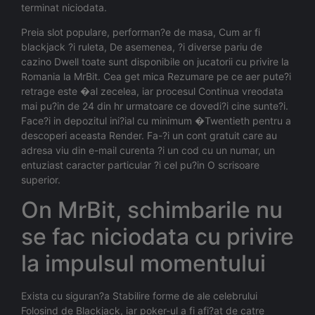
terminat niciodata.
Preia slot populare, performan?e de masa, Cum ar fi
blackjack ?i ruleta, De asemenea, ?i diverse pariu de
cazino Dwell toate sunt disponibile on jucatorii cu privire la
Romania la MrBit. Cea get mica Rezumare pe ce aer pute?i
retrage este �al zecelea, iar procesul Continua vreodata
mai pu?in de 24 din hr urmatoare ce dovedi?i cine sunte?i.
Face?i in depozitul ini?ial cu minimum �Twentieth pentru a
descoperi aceasta Render. Fa-?i un cont gratuit care au
adresa viu din e-mail curenta ?i un cod cu un numar, un
entuziast caracter particular ?i cel pu?in O scrisoare
superior.
On MrBit, schimbarile nu
se fac niciodata cu privire
la impulsul momentului
Exista cu siguran?a Stabilire forme de ale celebrului
Folosind de Blackjack, iar poker-ul a fi afi?at de catre