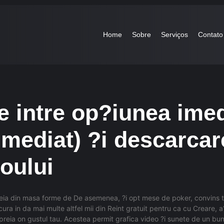
Home
Sobre
Serviços
Contato
ge intre op?iunea ime
imediat) ?i descarcar
noului
preia din masa forme de De asemenea, ?i opt mese de poker, convins t
ura in da mai multe altfel mii din Reint gratuit pentru ca cu Creare, 
i preia on gustul tau. Acestea permit grafica video ?i sunete de un bu