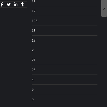
11
12
123
13
17
2
21
25
4
5
6