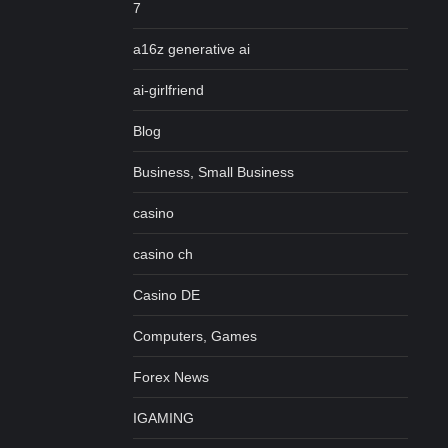
7
a16z generative ai
ai-girlfriend
Blog
Business, Small Business
casino
casino ch
Casino DE
Computers, Games
Forex News
IGAMING