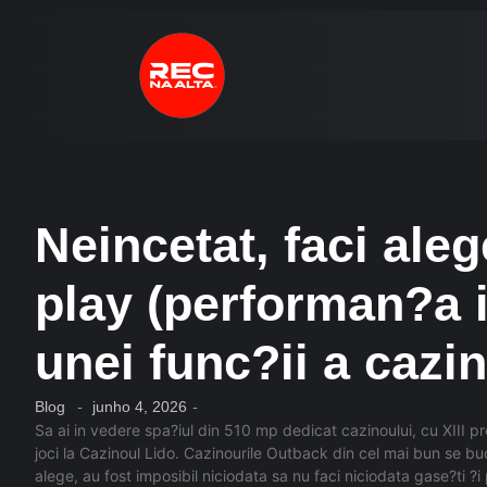
Neincetat, faci ale
play (performan?a 
unei func?ii a cazi
Blog
-
junho 4, 2026
-
Sa ai in vedere spa?iul din 510 mp dedicat cazinoului, cu XIII 
joci la Cazinoul Lido. Cazinourile Outback din cel mai bun se buc
alege, au fost imposibil niciodata sa nu faci niciodata gase?ti ?