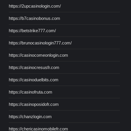
https://2upcasinologin.com/
https://b7casinobonus.com
https://betstrike777.com/
https://brunocasinologin777.com/
https://casinocomeonlogin.com
https://casinocresusfr.com
https://casinoduelbits.com
https://casinofruta.com
https://casinoposidofr.com
https://chanzlogin.com
https://chericasinomobilefr.com