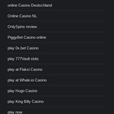
online Casino Deutschland
Online Casino NL
OnlySpins review
PiggyBet Casino online
play 0x.bet Casino
play 777Vault slots
play at Flaksi Casino
play at Whale.io Casino
play Hugo Casino
play King Billy Casino
play now