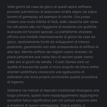
Volte giochi da casa da gioco di questi apice software
provider permettono di assicurare un’alta segno sia sopra
termini di gameplay ad esempio di vincite. Ora posso
rivelare una modo infinita di titoli, dalle classiche slot verso
tre rulli astuto alle con l’aggiunta di moderne con grafiche
avanzate ed funzioni speciali. Le piattaforme straniere
offrono una modello impressionante di giochi da casa da
gioco, ripetutamente forniti da sviluppatori di intenso
posizione, garantendo non solo un’esperienza di artificio di
alta tipo. Mentre artificio nei migliori casino stranieri, mi
piace perlustrare una vasta tipo di opzioni quale vanno
dalle slot ai giochi da tabella. I Crash Games sono un
qualita di bazzecola quale si trova scapolo nei bisca online
stranieri addirittura conoscono una sgabuzzino di
estimatori che trova proprio avvincente questa procedura
di inganno.
Sebbene rso metodi di deposito tradizionali rimangano una
luogo primario, questi nuovi equipaggiamento aggiungono
excretion fatica significativo per chi cattura soluzioni oltre
a moderne di nuovo vantaggiose. Sopra adatto, a