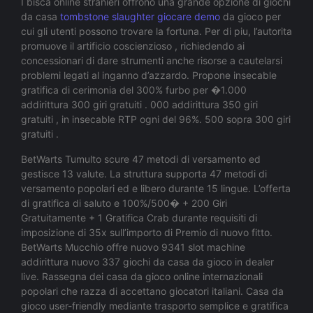
I bisca online stranieri offrono una grande opzione di giochi
da casa
tombstone slaughter giocare demo
da gioco per
cui gli utenti possono trovare la fortuna. Per di piu, l’autorita
promuove il artificio coscienzioso , richiedendo ai
concessionari di dare strumenti anche risorse a cautelarsi
problemi legati al inganno d’azzardo. Propone insecable
gratifica di cerimonia del 300% furbo per �1.000
addirittura 300 giri gratuiti . 000 addirittura 350 giri
gratuiti , in insecable RTP ogni del 96%. 500 sopra 300 giri
gratuiti .
BetWarts Tumulto scure 47 metodi di versamento ed
gestisce 13 valute. La struttura supporta 47 metodi di
versamento popolari ed e libero durante 15 lingue. L’offerta
di gratifica di saluto e 100%/500� + 200 Giri
Gratuitamente + 1 Gratifica Crab durante requisiti di
imposizione di 35x sull’importo di Premio di nuovo fitto.
BetWarts Mucchio offre nuovo 9341 slot machine
addirittura nuovo 337 giochi da casa da gioco in dealer
live. Rassegna dei casa da gioco online internazionali
popolari che razza di accettano giocatori italiani. Casa da
gioco user-friendly mediante trasporto semplice e gratifica