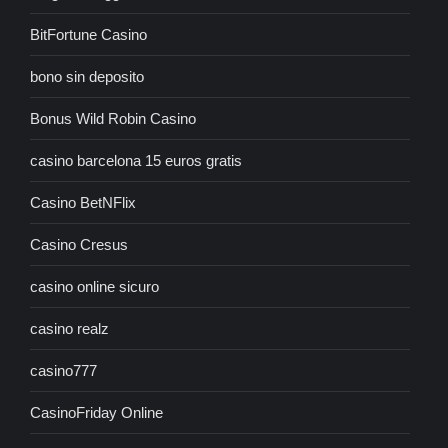
BitFortune Casino
bono sin deposito
Bonus Wild Robin Casino
casino barcelona 15 euros gratis
Casino BetNFlix
Casino Cresus
casino online sicuro
casino realz
casino777
CasinoFriday Online