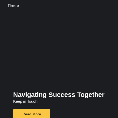
Пости
Navigating Success Together
Keep in Touch
Read More