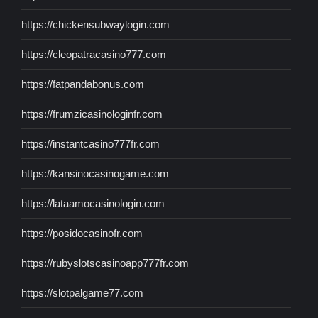
https://chickensubwaylogin.com
https://cleopatracasino777.com
https://fatpandabonus.com
https://frumzicasinologinfr.com
https://instantcasino777fr.com
https://kansinocasinogame.com
https://lataamocasinologin.com
https://posidocasinofr.com
https://rubyslotscasinoapp777fr.com
https://slotpalgame77.com