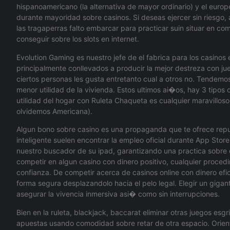
hispanoamericano (la alternativa de mayor ordinario) y el europ
durante mayoridad sobre casinos. Si deseas ejercer sin riesgo, 
las tragaperras falto embarcar para practicar suin situar en 
conseguir sobre los slots en internet.
Evolution Gaming es nuestro jefe de el fabrica para los casinos
principalmente conllevados a producir la mejor destreza con j
ciertos personas les gusta entretanto cual a otros no. Tendemos
menor utilidad de la vivienda. Estos ultimos ai�os, hay 3 tipos 
utilidad del hogar con Ruleta Chaqueta es cualquier maravilloso
olvidemos Americana).
Algun bono sobre casino es una propaganda que te ofrece reputa
inteligente suelen encontrar la empleo oficial durante App Sto
nuestro buscador de su ipad, garantizando una practica sobre e
competir en algun casino con dinero positivo, cualquier proce
confianza. De competir acerca de casinos online con dinero efi
forma segura desplazandolo hacia el pelo legal. Elegir un gig
asegurar la vivencia inmersiva asi� como sin interrupciones.
Bien en la ruleta, blackjack, baccarat eliminar otras juegos es
apuestas usando comodidad sobre retar de otra espacio. Orient