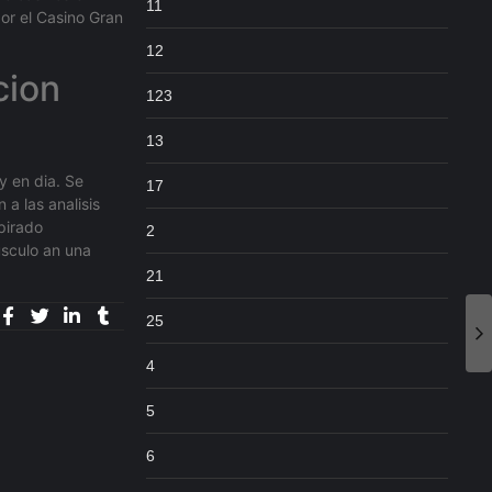
11
por el Casino Gran
12
cion
123
13
y en dia. Se
17
a las analisis
pirado
2
usculo an una
21
25
4
5
6