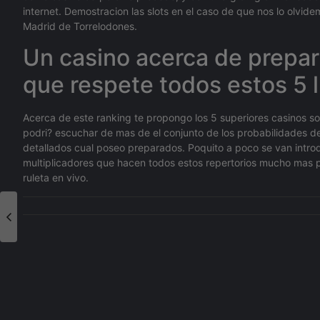
internet. Demostracion las slots en el caso de que nos lo olvid
Madrid de Torrelodones.
Un casino acerca de prepar
que respete todos estos 5 
Acerca de este ranking te propongo los 5 superiores casinos so
podri? escuchar de mas de el conjunto de los probabilidades de
detallados cual poseo preparados. Poquito a poco se van intro
multiplicadores que hacen todos estos repertorios mucho mas 
ruleta en vivo.