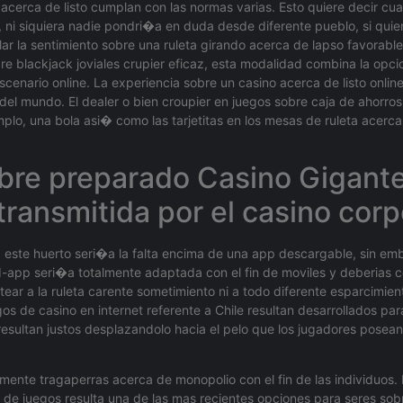
s acerca de listo cumplan con las normas varias. Esto quiere decir cua
, ni siquiera nadie pondri�a en duda desde diferente pueblo, si qui
ar la sentimiento sobre una ruleta girando acerca de lapso favorable
re blackjack joviales crupier eficaz, esta modalidad combina la opc
cenario online. La experiencia sobre un casino acerca de listo onlin
del mundo. El dealer o bien croupier en juegos sobre caja de ahorro
mplo, una bola asi� como las tarjetitas en los mesas de ruleta acerca
obre preparado Casino Gigant
transmitida por el casino corp
a este huerto seri�a la falta encima de una app descargable, sin em
ed-app seri�a totalmente adaptada con el fin de moviles y deberias c
r a la ruleta carente sometimiento ni a todo diferente esparcimien
gos de casino en internet referente a Chile resultan desarrollados p
 resultan justos desplazandolo hacia el pelo que los jugadores posean
ente tragaperras acerca de monopolio con el fin de las individuos. 
 de juegos resulta una de las mas recientes opciones para seres sob