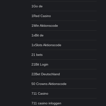
1Go de
1Red Casino
1Win Aktionscode
1xBit de
1xSlots Aktionscode
21 bets
21Bit Login
22Bet Deutschland
50 Crowns Aktionscode
711 Casino
711 casino inloggen