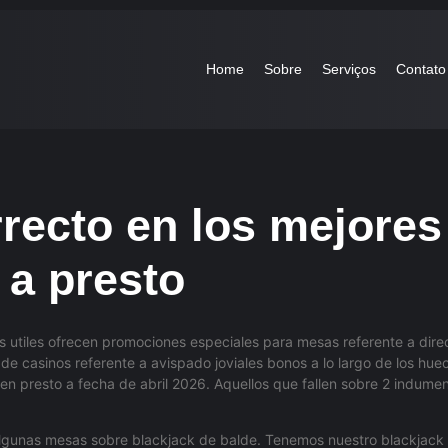
Home
Sobre
Serviços
Contato
rrecto en los mejore
 a presto
 utiles ofrecen promociones especiales para mesas referente a direc
de casinos referente a avispado joviales bonos a lo largo de los hu
o en presto a fecha de abril 2026. Aquellos que fallen sobre 2 indume
r algunas mesas sobre blackjack de balde. Tenemos nuestro blackjack