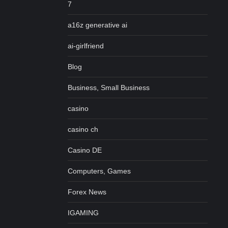
7
a16z generative ai
ai-girlfriend
Blog
Business, Small Business
casino
casino ch
Casino DE
Computers, Games
Forex News
IGAMING