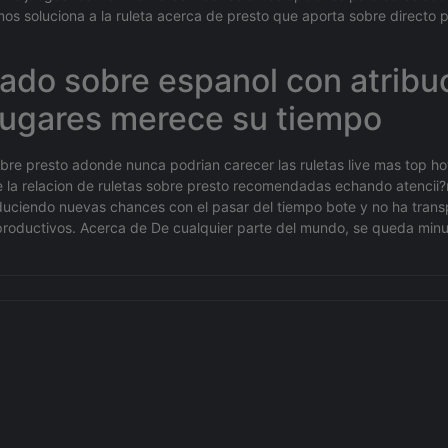
emos soluciona a la ruleta acerca de presto que aporta sobre directo 
ado sobre espanol con atribu
lugares merece su tiempo
bre presto adonde nunca podrian carecer las ruletas live mas top ho
 la relacion de ruletas sobre presto recomendadas echando atencii?n 
duciendo nuevas chances con el pasar del tiempo bote y no ha trans
productivos. Acerca de De cualquier parte del mundo, se queda min