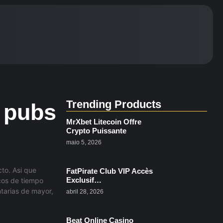
Trending Products
s pubs
MrXbet Litecoin Offre
Crypto Puissante
maio 5, 2026
to. Asi que
FatPirate Club VIP Accès
Exclusif…
ecos de tiempo
ntarias de mayor,
abril 28, 2026
Beat Online Casino