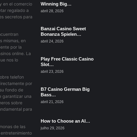
Winning Big…
y en el comercio
etar regalado a
abril 28, 2026
es secretos para
Banzai Casino Sweet
encuentran
Bonanza Spielen…
es mismas, en
abril 24, 2026
ente por la
sinos online. La
Play Free Classic Casino
que nos lo
Slot…
abril 23, 2026
obre telefon
directamente por
B7 Casino German Big
 su fondo de
Bass…
e garantizar una
abril 21, 2026
neros sobre
fundamental para
How to Choose an AI…
rmonas de las
julho 29, 2026
 entretenimiento