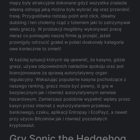
mapy były atrakcyjnie dokonane gdyż wszystka znalazła
własną odnogę jaką można było wybrać się oraz przerobić
trasę. Przygodówka rodzaju point and click, idealny
dubbing i ten cholerny rząd z totemem jaki to zatrzymywał
wielu graczy. W produkcji mogliśmy wykonywać pracę
nieraz co pomagało naszej firmie ją przejść, jeżeli
przenigdy odrzucić grałeś w polski doskonały kategoria
owe koniecznie to zmień!
W każdej sytuacji których się upewnić, że kasyno, gdzie
grasz, używa odpowiednich nakładów spokoju oraz jest
licencjonowane za sprawą autorytatywny organ
regulacyjny. Wskazując popularne kasyna pochodzące z
naszego ranking, gracz może być pewny, iż gra w
bezpiecznym jak i również autorytatywnym serwisie
hazardowym. Zamierzasz podobnie wypełnić wpłaty przez
kasyn przez internet z wykorzystaniem przelewu
bankowego, czeku, aplikacji Entropay i EcoPayz, a nawet
przy użyciu Bitcoinów jak i również pozostałych
kryptowalut.
Gry Sonic the Hedgehog