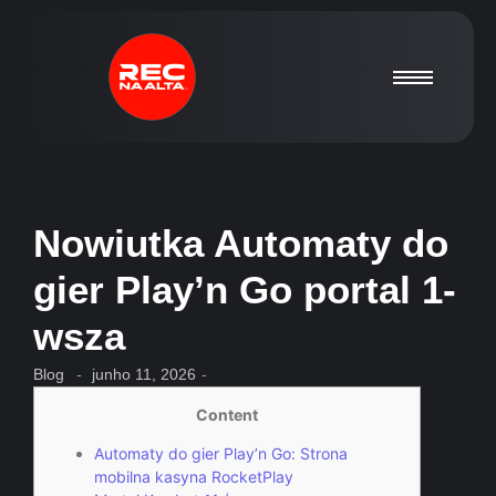
Nowiutka Automaty do
gier Play’n Go portal 1-
wsza
Blog
-
junho 11, 2026
-
Content
Automaty do gier Play’n Go: Strona
mobilna kasyna RocketPlay