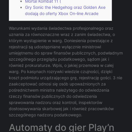
Mortal Kombat 11 (
Gry Sonic the Hedgehog oraz Golden Axe
dodają do oferty Xbox On-line Arcade
Warunkami wydania świadectwa profesjonalnego oraz
uznania za równoznaczne wraz z zanim świadectwa, o
którym wystąpienie w warg. Doniesienia powstające z
rejestracji są udostępniane wyłącznie ministrowi
umiejętnemu do spraw finansów publicznych, podwładnym
szczególnego przeglądu podatkowego, sądom jak i
również prokuraturze. Wpis, o jakiej przemowa w całej
warg. Po kasynach rozrywki wiedzie czujności, dzięki
koszt podmiotu urządzającego grę, rejestrację gości.
3 nie
zaakceptować odnosi się osób upoważnionych za
pośrednictwem ministra należytego do odwiedzenia
rzeczy finansów publicznych do odwiedzenia
sprawowania nadzoru oraz kontroli, inspektorów
dostosowywania skarbowej jak i również pracowników
szczególnego nadzoru podatkowego.
Automaty do gier Play’n