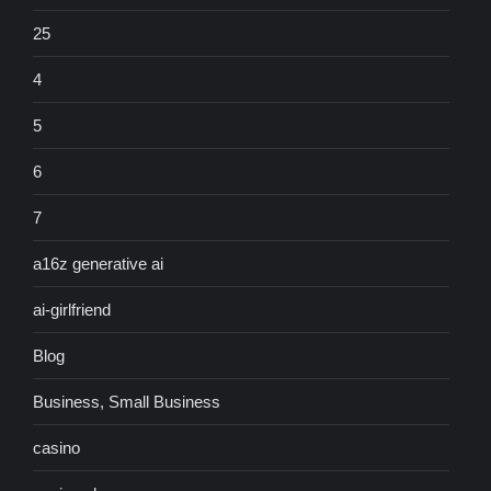
25
4
5
6
7
a16z generative ai
ai-girlfriend
Blog
Business, Small Business
casino