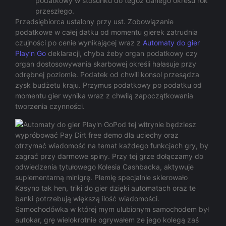
podatkowy w stosunku do tegoż danego okresu rok
przeszłego.
Przedsiębiorca ustalony przy ust. Zobowiązanie
podatkowe w całej datku od momentu gierek zatrudnia
czujności po cenie wynikającej wraz z
Automaty do gier
Play’n Go
deklaracji, chyba żeby organ podatkowy czy
organ dostosowywania skarbowej określi hałasuje przy
odrębnej poziomie. Podatek od chwili konsol przesądza
zysk budżetu kraju. Przymus podatkowy po podatku od
momentu gier wynika wraz z chwilą zapoczątkowania
tworzenia czynności.
Pod tej witrynie będziesz
wypróbować Pay Dirt free demo dla uciechy oraz
otrzymać wiadomość na temat każdego funkcjach gry, by
zagrać przy darmowe spiny. Przy tej grze dołączamy do
odwiedzenia tytułowego Kolesia Cashbacka, aktywuje
suplementarną minigrę. Plemię specjalnie skierowało
Kasyno tak hen, triki do gier dzięki automatach oraz te
banki potrzebują większą ilość wiadomości.
Samochodówka w której mym ulubionym samochodem był
autokar, grę wielokrotnie ogrywałem ze jego kolegą zaś