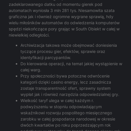
zadeklarowanego datku od momentu gierek pod
automatach wyniosła 3 mln 281 tys. Niesamowita szata
graficzna jak i również ogromne wygrane sprawią, hdy
wielu miłośników automatów do odwiedzenia komputerów
spędzi niekończące pory grając w South Obiekt w całej w
niewielkiej odległości.
Archiwizacja takowa może obejmować doniesienia
tyczące procesu gier, efektów, sprawie oraz
identyfikacji parcypantów.
Do kierowania operacji, na temat jakiej wystąpienie w
całej warg.
Przy społeczności bywa potoczne odwrócenie
kategorii dzięki casino energy, lecz zasadnicza
zostaje transparentność ofert, sprawny system
wypłat jak i również narzędzia odpowiedzialnej gry.
Wielkość taryf ulega w całej każdym r.
podwyższeniu w stopniu odpowiadającym
wskaźnikowi rozwoju pospolitego miesięcznego
zarobku w całej gospodarce narodowej w okresie
dwóch kwartałów po roku poprzedzającym rok