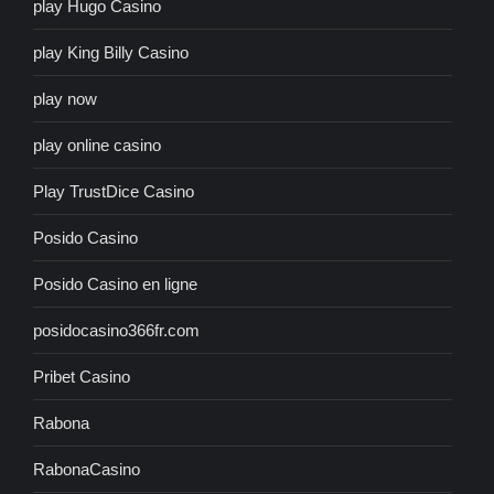
play Hugo Casino
play King Billy Casino
play now
play online casino
Play TrustDice Casino
Posido Casino
Posido Casino en ligne
posidocasino366fr.com
Pribet Casino
Rabona
RabonaCasino