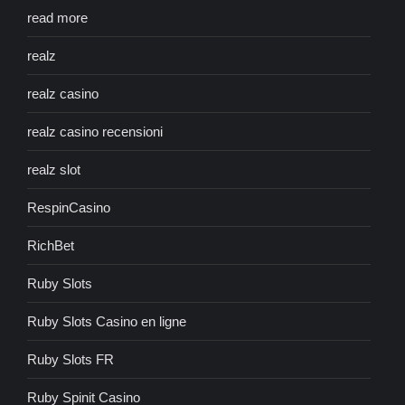
read more
realz
realz casino
realz casino recensioni
realz slot
RespinCasino
RichBet
Ruby Slots
Ruby Slots Casino en ligne
Ruby Slots FR
Ruby Spinit Casino