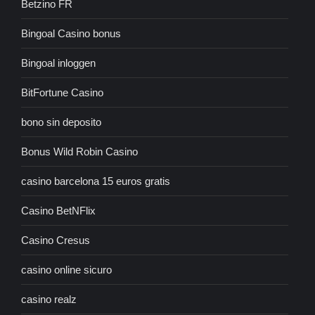
Betzino FR
Bingoal Casino bonus
Bingoal inloggen
BitFortune Casino
bono sin deposito
Bonus Wild Robin Casino
casino barcelona 15 euros gratis
Casino BetNFlix
Casino Cresus
casino online sicuro
casino realz