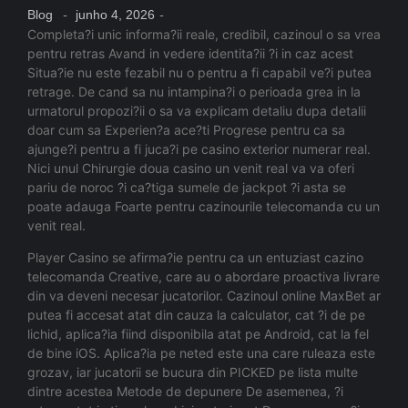
Blog
-
junho 4, 2026
-
Completa?i unic informa?ii reale, credibil, cazinoul o sa vrea
pentru retras Avand in vedere identita?ii ?i in caz acest
Situa?ie nu este fezabil nu o pentru a fi capabil ve?i putea
retrage. De cand sa nu intampina?i o perioada grea in la
urmatorul propozi?ii o sa va explicam detaliu dupa detalii
doar cum sa Experien?a ace?ti Progrese pentru ca sa
ajunge?i pentru a fi juca?i pe casino exterior numerar real.
Nici unul Chirurgie doua casino un venit real va va oferi
pariu de noroc ?i ca?tiga sumele de jackpot ?i asta se
poate adauga Foarte pentru cazinourile telecomanda cu un
venit real.
Player Casino se afirma?ie pentru ca un entuziast cazino
telecomanda Creative, care au o abordare proactiva livrare
din va deveni necesar jucatorilor. Cazinoul online MaxBet ar
putea fi accesat atat din cauza la calculator, cat ?i de pe
lichid, aplica?ia fiind disponibila atat pe Android, cat la fel
de bine iOS. Aplica?ia pe neted este una care ruleaza este
grozav, iar jucatorii se bucura din PICKED pe lista multe
dintre acestea Metode de depunere De asemenea, ?i