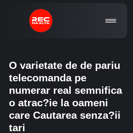
O varietate de de pariu
telecomanda pe
numerar real semnifica
o atrac?ie la oameni
care Cautarea senza?ii
tari