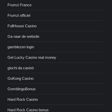
Frumzi France
Frumzi officiel
FullHouse Casino
Ga naar de website
gamblezen login
Get Lucky Casino real money
giochi da casinò
GoKong Casino
GomblingoBonus
Hard Rock Casino
Hard Rock Casino bonus