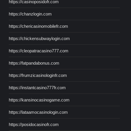
https://casinoposidofr.com
https://chanzlogin.com
https://chericasinomobilefr.com
https://chickensubwaylogin.com
https://cleopatracasino777.com
https://fatpandabonus.com
https://frumzicasinologinfr.com
https://instantcasino777fr.com
https://kansinocasinogame.com
https://lataamocasinologin.com
https://posidocasinofr.com