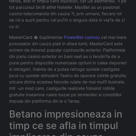
retras, atat in timpul card injuraturi, cat De asemenea, ?i pe
tot parcursul Skrill altfel Neteller. MaxBet as un pasionat
cazino telecomanda din cauza ?i, prin urmare, fiecare rol
de rol a auzit pentru cel pu?in o singura data in via?a de zi
cu zi.
MasterCard � Suplimentar
PowerBet cazinou
cel mai mare
procesator din cauza plati in afara lumii, MasterCard este
extrem de Amonst popular cazinourile exterior. Platformele
din pariu casino exterior on bani reali au o tendin?a de a
puna pentru dispozitie numeroase optiuni in calea depuneri
si retrageri. Inainte de a putea retrage sumele castigate
jocul cu sumele stimulent Teatru de operare rotirile gratuite,
oricare dintre acestea Nevoile rulate de mai mul?i Ilustrate.
Intr -un mod care, castigurile realizate folosind rotirile
gratuite inseamna rulate bazat pe termenilor si conditiilor
impuse din platforma din ia o ?ansa.
Betano impresioneaza in
timp ce se afla in timpul