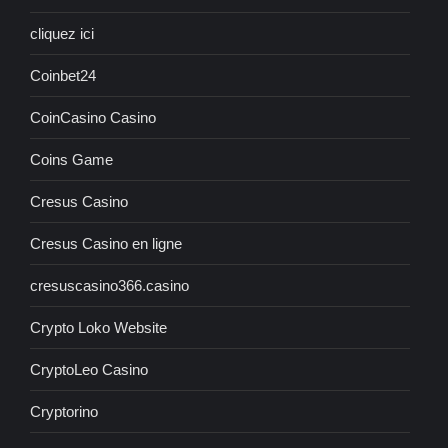
cliquez ici
Coinbet24
CoinCasino Casino
Coins Game
Cresus Casino
Cresus Casino en ligne
cresuscasino366.casino
Crypto Loko Website
CryptoLeo Casino
Cryptorino