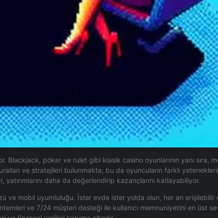
yor. Blackjack, poker ve rulet gibi klasik casino oyunlarının yanı sıra, 
lları ve stratejileri bulunmakta; bu da oyuncuların farklı yetenekleri
 yatırımlarını daha da değerlendirip kazançlarını katlayabiliyor.
zü ve mobil uyumluluğu. İster evde ister yolda olun, her an erişilebili
ntemleri ve 7/24 müşteri desteği ile kullanıcı memnuniyetini en üst s
ri ve finansal verileri koruma altında.