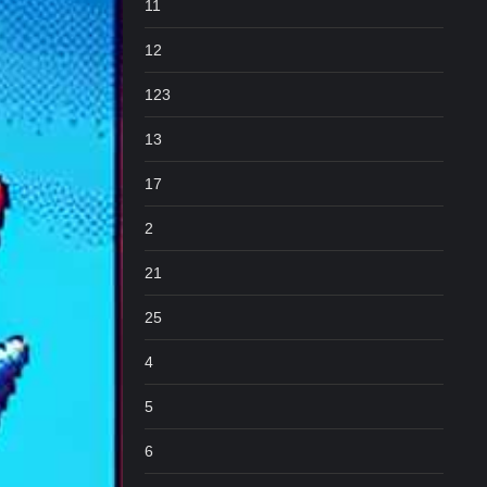
11
12
123
13
17
2
21
25
4
5
6