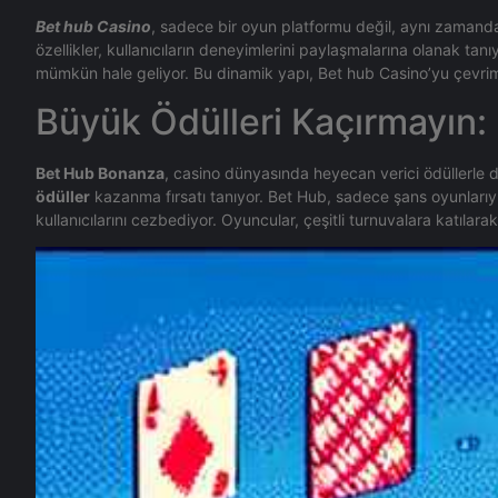
Bet hub Casino
, sadece bir oyun platformu değil, aynı zamanda 
özellikler, kullanıcıların deneyimlerini paylaşmalarına olanak 
mümkün hale geliyor. Bu dinamik yapı, Bet hub Casino’yu çevrimi
Büyük Ödülleri Kaçırmayın
Bet Hub Bonanza
, casino dünyasında heyecan verici ödüllerle 
ödüller
kazanma fırsatı tanıyor. Bet Hub, sadece şans oyunlarıyl
kullanıcılarını cezbediyor. Oyuncular, çeşitli turnuvalara katılarak