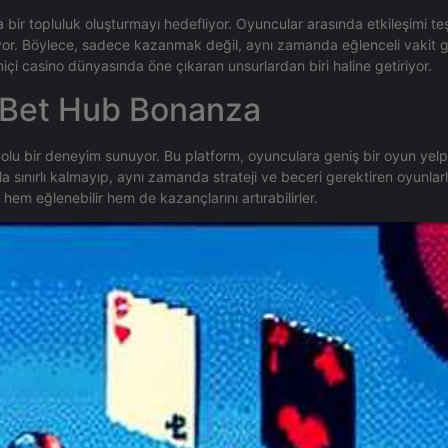
bir topluluk oluşturmayı hedefliyor. Oyuncular arasında etkileşimi t
tanıyor. Böylece, sadece kazanmak değil, aynı zamanda eğlenceli vakit
çi casino dünyasında öne çıkaran unsurlardan biri haline getiriyor.
: Bet Hub Bonanza
dolu bir deneyim sunuyor. Bu platform, oyunculara geniş bir oyun yel
a sınırlı kalmayıp, aynı zamanda strateji ve beceri gerektiren oyunlar
 hem eğlenebilir hem de kazançlarını artırabilirler.