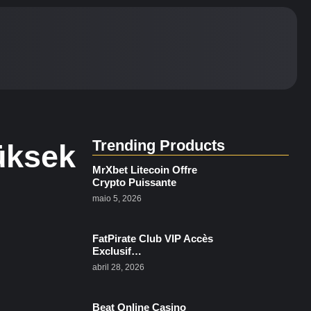
Trending Products
üksek
MrXbet Litecoin Offre
Crypto Puissante
maio 5, 2026
FatPirate Club VIP Accès
Exclusif…
abril 28, 2026
Beat Online Casino