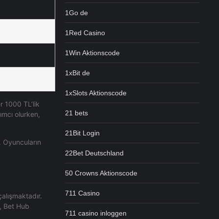
1Go de
1Red Casino
1Win Aktionscode
1xBit de
1xSlots Aktionscode
r 1000 TL’lik
21 bets
ımcı olurken,
21Bit Login
r. Oyuncuların
22Bet Deutschland
50 Crowns Aktionscode
711 Casino
çalışmaktadır.
e, Bet Hub
711 casino inloggen